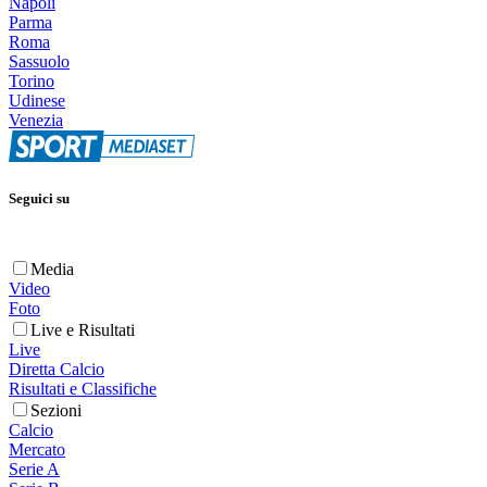
Napoli
Parma
Roma
Sassuolo
Torino
Udinese
Venezia
Seguici su
Media
Video
Foto
Live e Risultati
Live
Diretta Calcio
Risultati e Classifiche
Sezioni
Calcio
Mercato
Serie A