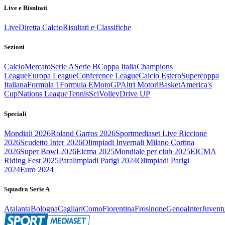
Live e Risultati
Live
Diretta Calcio
Risultati e Classifiche
Sezioni
Calcio
Mercato
Serie A
Serie B
Coppa Italia
Champions
League
Europa League
Conference League
Calcio Estero
Supercoppa
Italiana
Formula 1
Formula E
MotoGP
Altri Motori
Basket
America's
Cup
Nations League
Tennis
Sci
Volley
Drive UP
Speciali
Mondiali 2026
Roland Garros 2026
Sportmediaset Live Riccione
2026
Scudetto Inter 2026
Olimpiadi Invernali Milano Cortina
2026
Super Bowl 2026
Eicma 2025
Mondiale per club 2025
EICMA
Riding Fest 2025
Paralimpiadi Parigi 2024
Olimpiadi Parigi
2024
Euro 2024
Squadra Serie A
Atalanta
Bologna
Cagliari
Como
Fiorentina
Frosinone
Genoa
Inter
Juvent