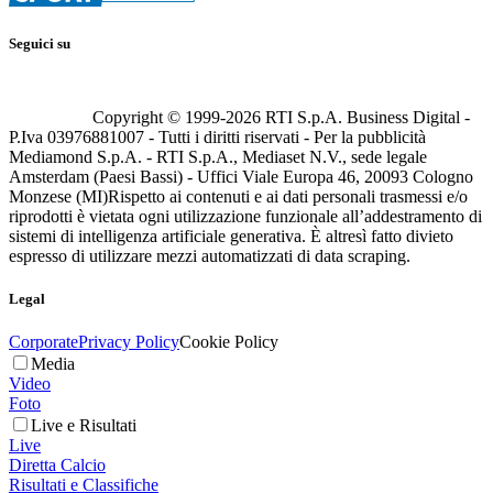
Seguici su
Copyright © 1999-
2026
RTI S.p.A. Business Digital -
P.Iva 03976881007 - Tutti i diritti riservati - Per la pubblicità
Mediamond S.p.A. - RTI S.p.A., Mediaset N.V., sede legale
Amsterdam (Paesi Bassi) - Uffici Viale Europa 46, 20093 Cologno
Monzese (MI)
Rispetto ai contenuti e ai dati personali trasmessi e/o
riprodotti è vietata ogni utilizzazione funzionale all’addestramento di
sistemi di intelligenza artificiale generativa. È altresì fatto divieto
espresso di utilizzare mezzi automatizzati di data scraping.
Legal
Corporate
Privacy Policy
Cookie Policy
Media
Video
Foto
Live e Risultati
Live
Diretta Calcio
Risultati e Classifiche