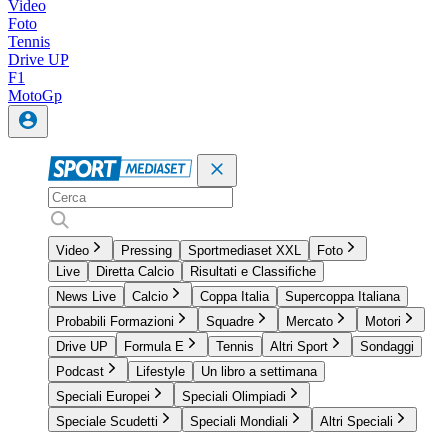
Video
Foto
Tennis
Drive UP
F1
MotoGp
Video
Pressing
Sportmediaset XXL
Foto
Live
Diretta Calcio
Risultati e Classifiche
News Live
Calcio
Coppa Italia
Supercoppa Italiana
Probabili Formazioni
Squadre
Mercato
Motori
Drive UP
Formula E
Tennis
Altri Sport
Sondaggi
Podcast
Lifestyle
Un libro a settimana
Speciali Europei
Speciali Olimpiadi
Speciale Scudetti
Speciali Mondiali
Altri Speciali