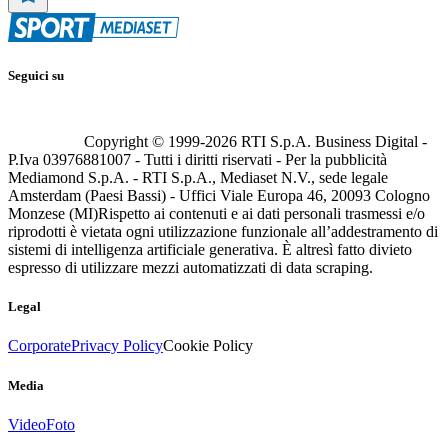
Seguici su
Copyright © 1999-
2026
RTI S.p.A. Business Digital -
P.Iva 03976881007 - Tutti i diritti riservati - Per la pubblicità
Mediamond S.p.A. - RTI S.p.A., Mediaset N.V., sede legale
Amsterdam (Paesi Bassi) - Uffici Viale Europa 46, 20093 Cologno
Monzese (MI)
Rispetto ai contenuti e ai dati personali trasmessi e/o
riprodotti è vietata ogni utilizzazione funzionale all’addestramento di
sistemi di intelligenza artificiale generativa. È altresì fatto divieto
espresso di utilizzare mezzi automatizzati di data scraping.
Legal
Corporate
Privacy Policy
Cookie Policy
Media
Video
Foto