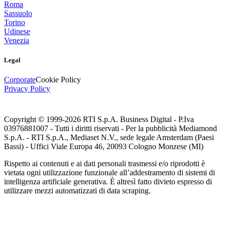
Roma
Sassuolo
Torino
Udinese
Venezia
Legal
Corporate
Cookie Policy
Privacy Policy
Copyright © 1999-
2026
RTI S.p.A. Business Digital - P.Iva
03976881007 - Tutti i diritti riservati - Per la pubblicità Mediamond
S.p.A. - RTI S.p.A., Mediaset N.V., sede legale Amsterdam (Paesi
Bassi) - Uffici Viale Europa 46, 20093 Cologno Monzese (MI)
Rispetto ai contenuti e ai dati personali trasmessi e/o riprodotti è
vietata ogni utilizzazione funzionale all’addestramento di sistemi di
intelligenza artificiale generativa. È altresì fatto divieto espresso di
utilizzare mezzi automatizzati di data scraping.