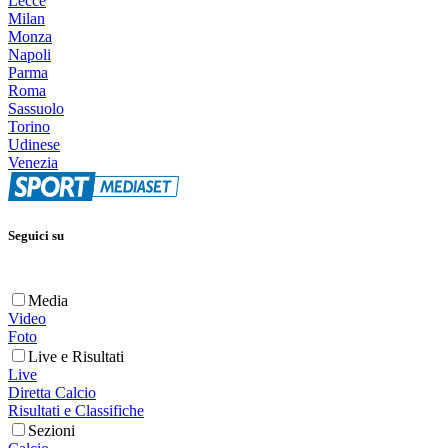
Lecce
Milan
Monza
Napoli
Parma
Roma
Sassuolo
Torino
Udinese
Venezia
Seguici su
Media
Video
Foto
Live e Risultati
Live
Diretta Calcio
Risultati e Classifiche
Sezioni