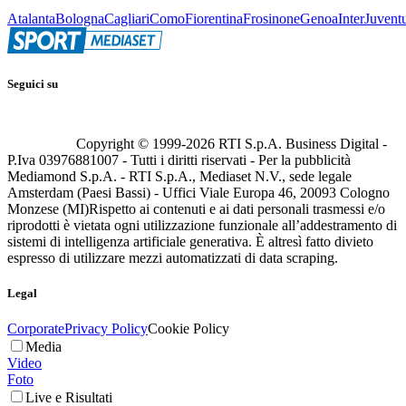
Atalanta
Bologna
Cagliari
Como
Fiorentina
Frosinone
Genoa
Inter
Juvent
Seguici su
Copyright © 1999-
2026
RTI S.p.A. Business Digital -
P.Iva 03976881007 - Tutti i diritti riservati - Per la pubblicità
Mediamond S.p.A. - RTI S.p.A., Mediaset N.V., sede legale
Amsterdam (Paesi Bassi) - Uffici Viale Europa 46, 20093 Cologno
Monzese (MI)
Rispetto ai contenuti e ai dati personali trasmessi e/o
riprodotti è vietata ogni utilizzazione funzionale all’addestramento di
sistemi di intelligenza artificiale generativa. È altresì fatto divieto
espresso di utilizzare mezzi automatizzati di data scraping.
Legal
Corporate
Privacy Policy
Cookie Policy
Media
Video
Foto
Live e Risultati