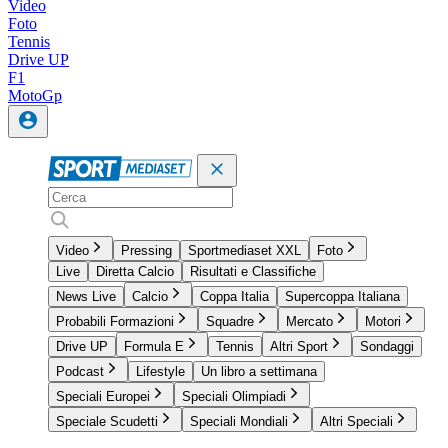
Video
Foto
Tennis
Drive UP
F1
MotoGp
Video
Pressing
Sportmediaset XXL
Foto
Live
Diretta Calcio
Risultati e Classifiche
News Live
Calcio
Coppa Italia
Supercoppa Italiana
Probabili Formazioni
Squadre
Mercato
Motori
Drive UP
Formula E
Tennis
Altri Sport
Sondaggi
Podcast
Lifestyle
Un libro a settimana
Speciali Europei
Speciali Olimpiadi
Speciale Scudetti
Speciali Mondiali
Altri Speciali