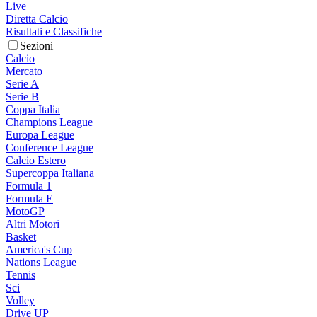
Live
Diretta Calcio
Risultati e Classifiche
Sezioni
Calcio
Mercato
Serie A
Serie B
Coppa Italia
Champions League
Europa League
Conference League
Calcio Estero
Supercoppa Italiana
Formula 1
Formula E
MotoGP
Altri Motori
Basket
America's Cup
Nations League
Tennis
Sci
Volley
Drive UP