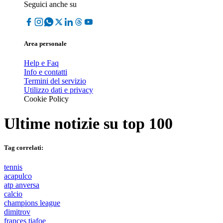
Seguici anche su
Area personale
Help e Faq
Info e contatti
Termini del servizio
Utilizzo dati e privacy
Cookie Policy
Ultime notizie su
top 100
Tag correlati:
tennis
acapulco
atp anversa
calcio
champions league
dimitrov
frances tiafoe