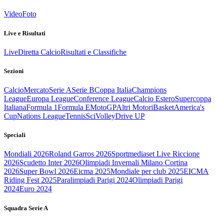
Video
Foto
Live e Risultati
Live
Diretta Calcio
Risultati e Classifiche
Sezioni
Calcio
Mercato
Serie A
Serie B
Coppa Italia
Champions
League
Europa League
Conference League
Calcio Estero
Supercoppa
Italiana
Formula 1
Formula E
MotoGP
Altri Motori
Basket
America's
Cup
Nations League
Tennis
Sci
Volley
Drive UP
Speciali
Mondiali 2026
Roland Garros 2026
Sportmediaset Live Riccione
2026
Scudetto Inter 2026
Olimpiadi Invernali Milano Cortina
2026
Super Bowl 2026
Eicma 2025
Mondiale per club 2025
EICMA
Riding Fest 2025
Paralimpiadi Parigi 2024
Olimpiadi Parigi
2024
Euro 2024
Squadra Serie A