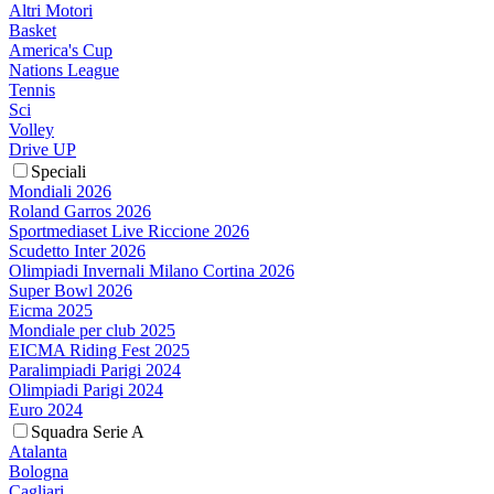
Altri Motori
Basket
America's Cup
Nations League
Tennis
Sci
Volley
Drive UP
Speciali
Mondiali 2026
Roland Garros 2026
Sportmediaset Live Riccione 2026
Scudetto Inter 2026
Olimpiadi Invernali Milano Cortina 2026
Super Bowl 2026
Eicma 2025
Mondiale per club 2025
EICMA Riding Fest 2025
Paralimpiadi Parigi 2024
Olimpiadi Parigi 2024
Euro 2024
Squadra Serie A
Atalanta
Bologna
Cagliari