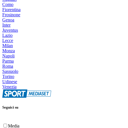
Como
Fiorentina
Frosinone
Genoa
Inter
Juventus
Lazio
Lecce
Milan
Monza
Napoli
Parma
Roma
Sassuolo
Torino
Udinese
Venezia
Seguici su
Media