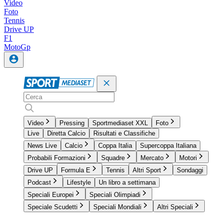
Video
Foto
Tennis
Drive UP
F1
MotoGp
Video
Pressing
Sportmediaset XXL
Foto
Live
Diretta Calcio
Risultati e Classifiche
News Live
Calcio
Coppa Italia
Supercoppa Italiana
Probabili Formazioni
Squadre
Mercato
Motori
Drive UP
Formula E
Tennis
Altri Sport
Sondaggi
Podcast
Lifestyle
Un libro a settimana
Speciali Europei
Speciali Olimpiadi
Speciale Scudetti
Speciali Mondiali
Altri Speciali