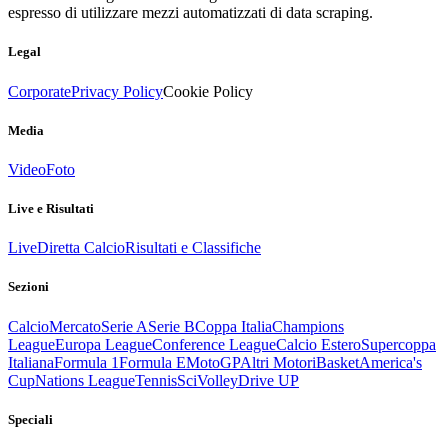
espresso di utilizzare mezzi automatizzati di data scraping.
Legal
Corporate
Privacy Policy
Cookie Policy
Media
Video
Foto
Live e Risultati
Live
Diretta Calcio
Risultati e Classifiche
Sezioni
Calcio
Mercato
Serie A
Serie B
Coppa Italia
Champions
League
Europa League
Conference League
Calcio Estero
Supercoppa
Italiana
Formula 1
Formula E
MotoGP
Altri Motori
Basket
America's
Cup
Nations League
Tennis
Sci
Volley
Drive UP
Speciali