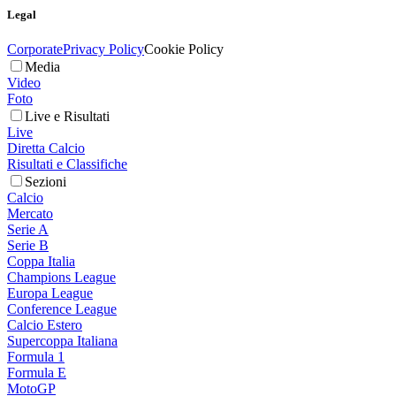
Legal
Corporate
Privacy Policy
Cookie Policy
Media
Video
Foto
Live e Risultati
Live
Diretta Calcio
Risultati e Classifiche
Sezioni
Calcio
Mercato
Serie A
Serie B
Coppa Italia
Champions League
Europa League
Conference League
Calcio Estero
Supercoppa Italiana
Formula 1
Formula E
MotoGP