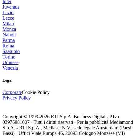
Inter
Juventus
Lazio
Lecce
Milan
Monza
Napoli
Parma
Roma
Sassuolo
Torino
Udinese
Venezia
Legal
Corporate
Cookie Policy
Privacy Policy
Copyright © 1999-
2026
RTI S.p.A. Business Digital - P.Iva
03976881007 - Tutti i diritti riservati - Per la pubblicità Mediamond
S.p.A. - RTI S.p.A., Mediaset N.V., sede legale Amsterdam (Paesi
Bassi) - Uffici Viale Europa 46, 20093 Cologno Monzese (MI)