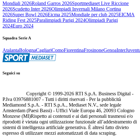
Mondiali 2026
Roland Garros 2026
Sportmediaset Live Riccione
2026
Scudetto Inter 2026
Olimpiadi Invernali Milano Cortina
2026
Super Bowl 2026
Eicma 2025
Mondiale per club 2025
EICMA
Riding Fest 2025
Paralimpiadi Parigi 2024
Olimpiadi Parigi
2024
Euro 2024
Squadra Serie A
Atalanta
Bologna
Cagliari
Como
Fiorentina
Frosinone
Genoa
Inter
Juvent
Seguici su
Copyright © 1999-
2026
RTI S.p.A. Business Digital -
P.Iva 03976881007 - Tutti i diritti riservati - Per la pubblicità
Mediamond S.p.A. - RTI S.p.A., Mediaset N.V., sede legale
Amsterdam (Paesi Bassi) - Uffici Viale Europa 46, 20093 Cologno
Monzese (MI)
Rispetto ai contenuti e ai dati personali trasmessi e/o
riprodotti è vietata ogni utilizzazione funzionale all’addestramento di
sistemi di intelligenza artificiale generativa. È altresì fatto divieto
espresso di utilizzare mezzi automatizzati di data scraping.