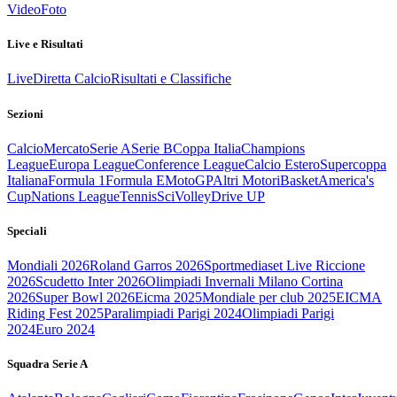
Video
Foto
Live e Risultati
Live
Diretta Calcio
Risultati e Classifiche
Sezioni
Calcio
Mercato
Serie A
Serie B
Coppa Italia
Champions
League
Europa League
Conference League
Calcio Estero
Supercoppa
Italiana
Formula 1
Formula E
MotoGP
Altri Motori
Basket
America's
Cup
Nations League
Tennis
Sci
Volley
Drive UP
Speciali
Mondiali 2026
Roland Garros 2026
Sportmediaset Live Riccione
2026
Scudetto Inter 2026
Olimpiadi Invernali Milano Cortina
2026
Super Bowl 2026
Eicma 2025
Mondiale per club 2025
EICMA
Riding Fest 2025
Paralimpiadi Parigi 2024
Olimpiadi Parigi
2024
Euro 2024
Squadra Serie A