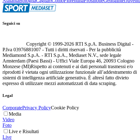
Atalanta
Bologna
Cagliari
Como
Fiorentina
Frosinone
Genoa
Inter
Juvent
Seguici su
Copyright © 1999-
2026
RTI S.p.A. Business Digital -
P.Iva 03976881007 - Tutti i diritti riservati - Per la pubblicità
Mediamond S.p.A. - RTI S.p.A., Mediaset N.V., sede legale
Amsterdam (Paesi Bassi) - Uffici Viale Europa 46, 20093 Cologno
Monzese (MI)
Rispetto ai contenuti e ai dati personali trasmessi e/o
riprodotti è vietata ogni utilizzazione funzionale all’addestramento di
sistemi di intelligenza artificiale generativa. È altresì fatto divieto
espresso di utilizzare mezzi automatizzati di data scraping.
Legal
Corporate
Privacy Policy
Cookie Policy
Media
Video
Foto
Live e Risultati
Live