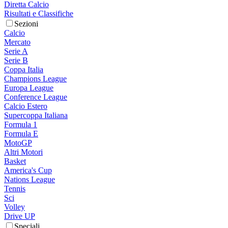
Diretta Calcio
Risultati e Classifiche
Sezioni
Calcio
Mercato
Serie A
Serie B
Coppa Italia
Champions League
Europa League
Conference League
Calcio Estero
Supercoppa Italiana
Formula 1
Formula E
MotoGP
Altri Motori
Basket
America's Cup
Nations League
Tennis
Sci
Volley
Drive UP
Speciali