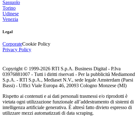
Sassuolo
Torino
Udinese
Venezia
Legal
Corporate
Cookie Policy
Privacy Policy
Copyright © 1999-
2026
RTI S.p.A. Business Digital - P.Iva
03976881007 - Tutti i diritti riservati - Per la pubblicità Mediamond
S.p.A. - RTI S.p.A., Mediaset N.V., sede legale Amsterdam (Paesi
Bassi) - Uffici Viale Europa 46, 20093 Cologno Monzese (MI)
Rispetto ai contenuti e ai dati personali trasmessi e/o riprodotti è
vietata ogni utilizzazione funzionale all’addestramento di sistemi di
intelligenza artificiale generativa. È altresì fatto divieto espresso di
utilizzare mezzi automatizzati di data scraping.