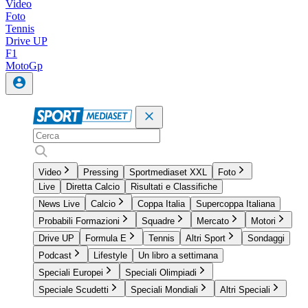
Video
Foto
Tennis
Drive UP
F1
MotoGp
Video
Pressing
Sportmediaset XXL
Foto
Live
Diretta Calcio
Risultati e Classifiche
News Live
Calcio
Coppa Italia
Supercoppa Italiana
Probabili Formazioni
Squadre
Mercato
Motori
Drive UP
Formula E
Tennis
Altri Sport
Sondaggi
Podcast
Lifestyle
Un libro a settimana
Speciali Europei
Speciali Olimpiadi
Speciale Scudetti
Speciali Mondiali
Altri Speciali