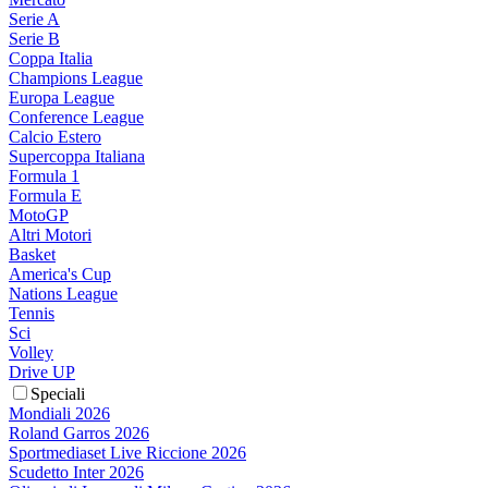
Serie A
Serie B
Coppa Italia
Champions League
Europa League
Conference League
Calcio Estero
Supercoppa Italiana
Formula 1
Formula E
MotoGP
Altri Motori
Basket
America's Cup
Nations League
Tennis
Sci
Volley
Drive UP
Speciali
Mondiali 2026
Roland Garros 2026
Sportmediaset Live Riccione 2026
Scudetto Inter 2026