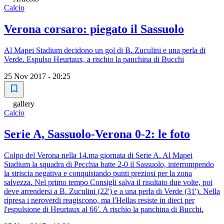
Calcio
Verona corsaro: piegato il Sassuolo
Al Mapei Stadium decidono un gol di B. Zuculini e una perla di
Verde. Espulso Heurtaux, a rischio la panchina di Bucchi
25 Nov 2017 - 20:25
gallery
Calcio
Serie A, Sassuolo-Verona 0-2: le foto
Colpo del Verona nella 14.ma giornata di Serie A. Al Mapei
Stadium la squadra di Pecchia batte 2-0 il Sassuolo, interrompendo
la striscia negativa e conquistando punti preziosi per la zona
salvezza. Nel primo tempo Consigli salva il risultato due volte, poi
deve arrendersi a B. Zuculini (22') e a una perla di Verde (31'). Nella
ripresa i neroverdi reagiscono, ma l'Hellas resiste in dieci per
l'espulsione di Heurtaux al 66'. A rischio la panchina di Bucchi.