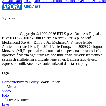
Atalanta
Bologna
Cagliari
Como
Fiorentina
Frosinone
Genoa
Inter
Juvent
Seguici su
Copyright © 1999-
2026
RTI S.p.A. Business Digital -
P.Iva 03976881007 - Tutti i diritti riservati - Per la pubblicità
Mediamond S.p.A. - RTI S.p.A., Mediaset N.V., sede legale
Amsterdam (Paesi Bassi) - Uffici Viale Europa 46, 20093 Cologno
Monzese (MI)
Rispetto ai contenuti e ai dati personali trasmessi e/o
riprodotti è vietata ogni utilizzazione funzionale all’addestramento di
sistemi di intelligenza artificiale generativa. È altresì fatto divieto
espresso di utilizzare mezzi automatizzati di data scraping.
Legal
Corporate
Privacy Policy
Cookie Policy
Media
Video
Foto
Live e Risultati
Live