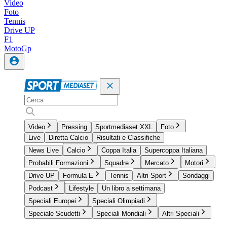
Video
Foto
Tennis
Drive UP
F1
MotoGp
Video
Pressing
Sportmediaset XXL
Foto
Live
Diretta Calcio
Risultati e Classifiche
News Live
Calcio
Coppa Italia
Supercoppa Italiana
Probabili Formazioni
Squadre
Mercato
Motori
Drive UP
Formula E
Tennis
Altri Sport
Sondaggi
Podcast
Lifestyle
Un libro a settimana
Speciali Europei
Speciali Olimpiadi
Speciale Scudetti
Speciali Mondiali
Altri Speciali