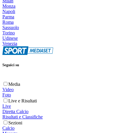
Milan
Monza
Napoli
Parma
Roma
Sassuolo
Torino
Udinese
Venezia
Seguici su
Media
Video
Foto
Live e Risultati
Live
Diretta Calcio
Risultati e Classifiche
Sezioni
Calcio