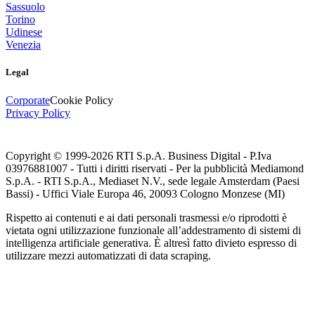
Sassuolo
Torino
Udinese
Venezia
Legal
Corporate
Cookie Policy
Privacy Policy
Copyright © 1999-
2026
RTI S.p.A. Business Digital - P.Iva
03976881007 - Tutti i diritti riservati - Per la pubblicità Mediamond
S.p.A. - RTI S.p.A., Mediaset N.V., sede legale Amsterdam (Paesi
Bassi) - Uffici Viale Europa 46, 20093 Cologno Monzese (MI)
Rispetto ai contenuti e ai dati personali trasmessi e/o riprodotti è
vietata ogni utilizzazione funzionale all’addestramento di sistemi di
intelligenza artificiale generativa. È altresì fatto divieto espresso di
utilizzare mezzi automatizzati di data scraping.