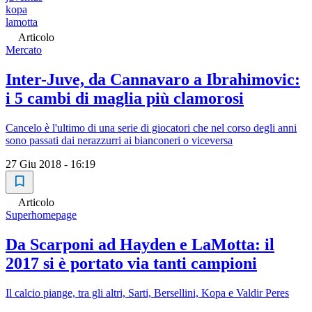
kopa
lamotta
Articolo
Mercato
Inter-Juve, da Cannavaro a Ibrahimovic:
i 5 cambi di maglia più clamorosi
Cancelo è l'ultimo di una serie di giocatori che nel corso degli anni
sono passati dai nerazzurri ai bianconeri o viceversa
27 Giu 2018 - 16:19
Articolo
Superhomepage
Da Scarponi ad Hayden e LaMotta: il
2017 si è portato via tanti campioni
Il calcio piange, tra gli altri, Sarti, Bersellini, Kopa e Valdir Peres