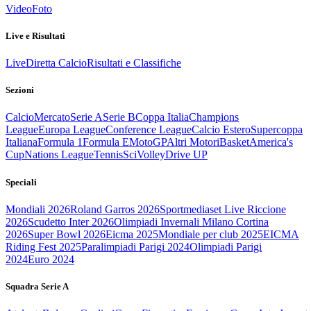
Video
Foto
Live e Risultati
Live
Diretta Calcio
Risultati e Classifiche
Sezioni
Calcio
Mercato
Serie A
Serie B
Coppa Italia
Champions
League
Europa League
Conference League
Calcio Estero
Supercoppa
Italiana
Formula 1
Formula E
MotoGP
Altri Motori
Basket
America's
Cup
Nations League
Tennis
Sci
Volley
Drive UP
Speciali
Mondiali 2026
Roland Garros 2026
Sportmediaset Live Riccione
2026
Scudetto Inter 2026
Olimpiadi Invernali Milano Cortina
2026
Super Bowl 2026
Eicma 2025
Mondiale per club 2025
EICMA
Riding Fest 2025
Paralimpiadi Parigi 2024
Olimpiadi Parigi
2024
Euro 2024
Squadra Serie A