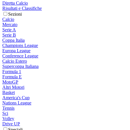
Diretta Calcio
Risultati e Classifiche
Sezioni
Calcio
Mercato
Serie A
Serie B
Coppa Italia
Champions League
Europa League
Conference League
Calcio Estero
Supercoppa Italiana
Formula 1
Formula E
MotoGP
Altri Motori
Basket
America's Cup
Nations League
Tennis
Sci
Volley
Drive UP
Speciali