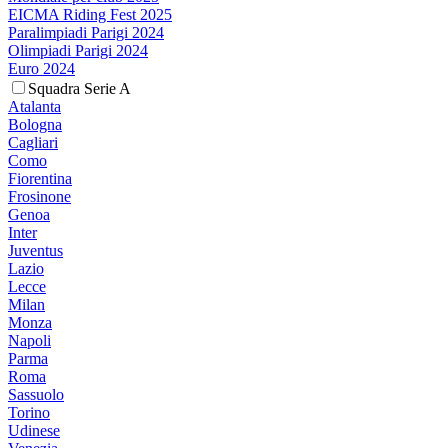
EICMA Riding Fest 2025
Paralimpiadi Parigi 2024
Olimpiadi Parigi 2024
Euro 2024
Squadra Serie A
Atalanta
Bologna
Cagliari
Como
Fiorentina
Frosinone
Genoa
Inter
Juventus
Lazio
Lecce
Milan
Monza
Napoli
Parma
Roma
Sassuolo
Torino
Udinese