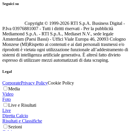
Seguici su
Copyright © 1999-
2026
RTI S.p.A. Business Digital -
P.Iva 03976881007 - Tutti i diritti riservati - Per la pubblicità
Mediamond S.p.A. - RTI S.p.A., Mediaset N.V., sede legale
Amsterdam (Paesi Bassi) - Uffici Viale Europa 46, 20093 Cologno
Monzese (MI)
Rispetto ai contenuti e ai dati personali trasmessi e/o
riprodotti è vietata ogni utilizzazione funzionale all’addestramento di
sistemi di intelligenza artificiale generativa. È altresì fatto divieto
espresso di utilizzare mezzi automatizzati di data scraping.
Legal
Corporate
Privacy Policy
Cookie Policy
Media
Video
Foto
Live e Risultati
Live
Diretta Calcio
Risultati e Classifiche
Sezioni