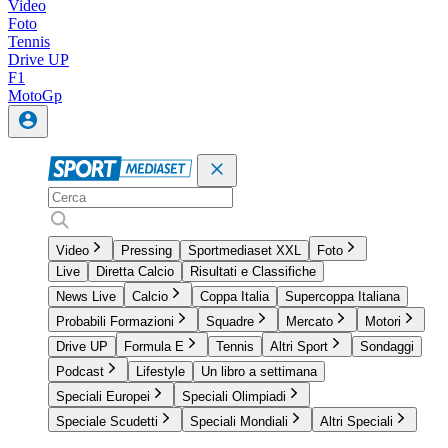
Video
Foto
Tennis
Drive UP
F1
MotoGp
Video
Pressing
Sportmediaset XXL
Foto
Live
Diretta Calcio
Risultati e Classifiche
News Live
Calcio
Coppa Italia
Supercoppa Italiana
Probabili Formazioni
Squadre
Mercato
Motori
Drive UP
Formula E
Tennis
Altri Sport
Sondaggi
Podcast
Lifestyle
Un libro a settimana
Speciali Europei
Speciali Olimpiadi
Speciale Scudetti
Speciali Mondiali
Altri Speciali