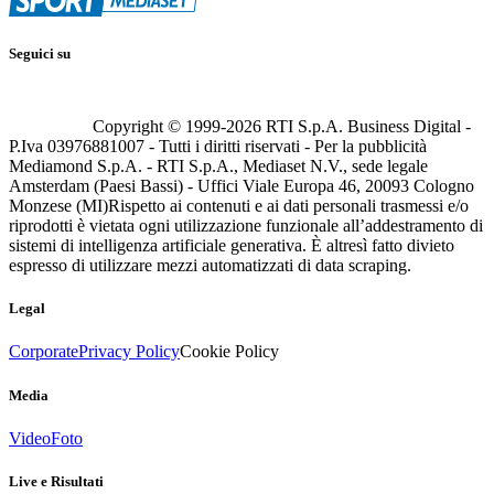
Seguici su
Copyright © 1999-
2026
RTI S.p.A. Business Digital -
P.Iva 03976881007 - Tutti i diritti riservati - Per la pubblicità
Mediamond S.p.A. - RTI S.p.A., Mediaset N.V., sede legale
Amsterdam (Paesi Bassi) - Uffici Viale Europa 46, 20093 Cologno
Monzese (MI)
Rispetto ai contenuti e ai dati personali trasmessi e/o
riprodotti è vietata ogni utilizzazione funzionale all’addestramento di
sistemi di intelligenza artificiale generativa. È altresì fatto divieto
espresso di utilizzare mezzi automatizzati di data scraping.
Legal
Corporate
Privacy Policy
Cookie Policy
Media
Video
Foto
Live e Risultati