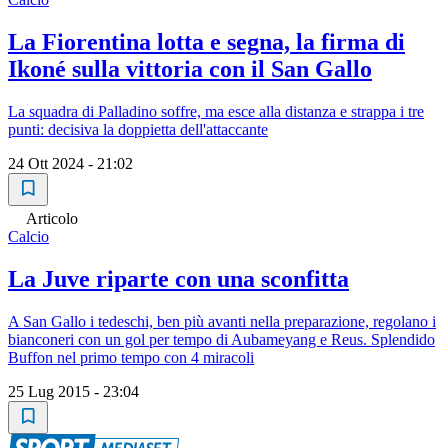
La Fiorentina lotta e segna, la firma di
Ikoné sulla vittoria con il San Gallo
La squadra di Palladino soffre, ma esce alla distanza e strappa i tre
punti: decisiva la doppietta dell'attaccante
24 Ott 2024 - 21:02
Articolo
Calcio
La Juve riparte con una sconfitta
A San Gallo i tedeschi, ben più avanti nella preparazione, regolano i
bianconeri con un gol per tempo di Aubameyang e Reus. Splendido
Buffon nel primo tempo con 4 miracoli
25 Lug 2015 - 23:04