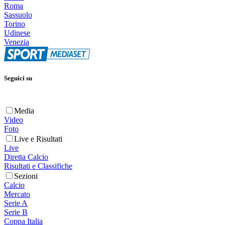
Roma
Sassuolo
Torino
Udinese
Venezia
Seguici su
Media
Video
Foto
Live e Risultati
Live
Diretta Calcio
Risultati e Classifiche
Sezioni
Calcio
Mercato
Serie A
Serie B
Coppa Italia