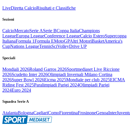
Live
Diretta Calcio
Risultati e Classifiche
Sezioni
Calcio
Mercato
Serie A
Serie B
Coppa Italia
Champions
League
Europa League
Conference League
Calcio Estero
Supercoppa
Italiana
Formula 1
Formula E
MotoGP
Altri Motori
Basket
America's
Cup
Nations League
Tennis
Sci
Volley
Drive UP
Speciali
Mondiali 2026
Roland Garros 2026
Sportmediaset Live Riccione
2026
Scudetto Inter 2026
Olimpiadi Invernali Milano Cortina
2026
Super Bowl 2026
Eicma 2025
Mondiale per club 2025
EICMA
Riding Fest 2025
Paralimpiadi Parigi 2024
Olimpiadi Parigi
2024
Euro 2024
Squadra Serie A
Atalanta
Bologna
Cagliari
Como
Fiorentina
Frosinone
Genoa
Inter
Juvent