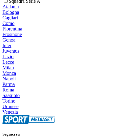
Squadra Serie A
Atalanta
Bologna
Cagliari
Como
Fiorentina
Frosinone
Genoa
Inter
Juventus
Lazio
Lecce
Milan
Monza
Napoli
Parma
Roma
Sassuolo
Torino
Udinese
Venezia
Seguici su