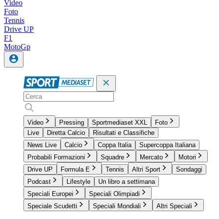
Video
Foto
Tennis
Drive UP
F1
MotoGp
Video
Pressing
Sportmediaset XXL
Foto
Live
Diretta Calcio
Risultati e Classifiche
News Live
Calcio
Coppa Italia
Supercoppa Italiana
Probabili Formazioni
Squadre
Mercato
Motori
Drive UP
Formula E
Tennis
Altri Sport
Sondaggi
Podcast
Lifestyle
Un libro a settimana
Speciali Europei
Speciali Olimpiadi
Speciale Scudetti
Speciali Mondiali
Altri Speciali