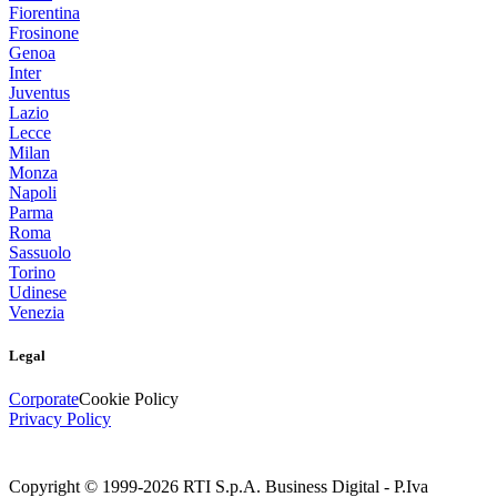
Fiorentina
Frosinone
Genoa
Inter
Juventus
Lazio
Lecce
Milan
Monza
Napoli
Parma
Roma
Sassuolo
Torino
Udinese
Venezia
Legal
Corporate
Cookie Policy
Privacy Policy
Copyright © 1999-
2026
RTI S.p.A. Business Digital - P.Iva