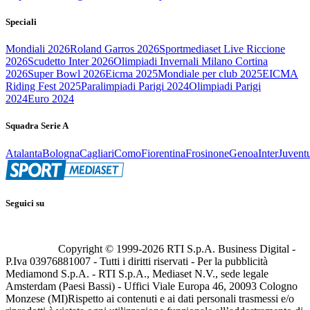
Speciali
Mondiali 2026
Roland Garros 2026
Sportmediaset Live Riccione
2026
Scudetto Inter 2026
Olimpiadi Invernali Milano Cortina
2026
Super Bowl 2026
Eicma 2025
Mondiale per club 2025
EICMA
Riding Fest 2025
Paralimpiadi Parigi 2024
Olimpiadi Parigi
2024
Euro 2024
Squadra Serie A
Atalanta
Bologna
Cagliari
Como
Fiorentina
Frosinone
Genoa
Inter
Juvent
Seguici su
Copyright © 1999-
2026
RTI S.p.A. Business Digital -
P.Iva 03976881007 - Tutti i diritti riservati - Per la pubblicità
Mediamond S.p.A. - RTI S.p.A., Mediaset N.V., sede legale
Amsterdam (Paesi Bassi) - Uffici Viale Europa 46, 20093 Cologno
Monzese (MI)
Rispetto ai contenuti e ai dati personali trasmessi e/o