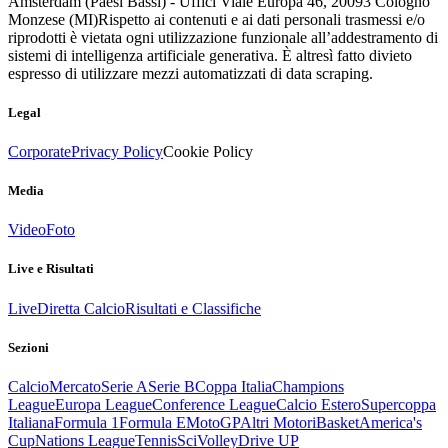
Amsterdam (Paesi Bassi) - Uffici Viale Europa 46, 20093 Cologno
Monzese (MI)
Rispetto ai contenuti e ai dati personali trasmessi e/o
riprodotti è vietata ogni utilizzazione funzionale all’addestramento di
sistemi di intelligenza artificiale generativa. È altresì fatto divieto
espresso di utilizzare mezzi automatizzati di data scraping.
Legal
Corporate
Privacy Policy
Cookie Policy
Media
Video
Foto
Live e Risultati
Live
Diretta Calcio
Risultati e Classifiche
Sezioni
Calcio
Mercato
Serie A
Serie B
Coppa Italia
Champions
League
Europa League
Conference League
Calcio Estero
Supercoppa
Italiana
Formula 1
Formula E
MotoGP
Altri Motori
Basket
America's
Cup
Nations League
Tennis
Sci
Volley
Drive UP