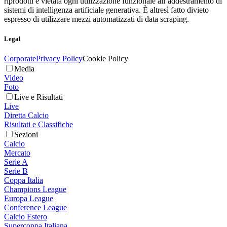
riprodotti è vietata ogni utilizzazione funzionale all’addestramento di
sistemi di intelligenza artificiale generativa. È altresì fatto divieto
espresso di utilizzare mezzi automatizzati di data scraping.
Legal
Corporate
Privacy Policy
Cookie Policy
Media
Video
Foto
Live e Risultati
Live
Diretta Calcio
Risultati e Classifiche
Sezioni
Calcio
Mercato
Serie A
Serie B
Coppa Italia
Champions League
Europa League
Conference League
Calcio Estero
Supercoppa Italiana