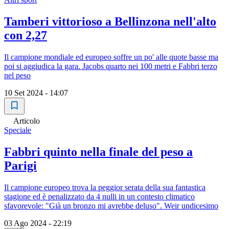
Tamberi vittorioso a Bellinzona nell'alto
con 2,27
Il campione mondiale ed europeo soffre un po' alle quote basse ma
poi si aggiudica la gara. Jacobs quarto nei 100 metri e Fabbri terzo
nel peso
10 Set 2024 - 14:07
Articolo
Speciale
Fabbri quinto nella finale del peso a
Parigi
Il campione europeo trova la peggior serata della sua fantastica
stagione ed è penalizzato da 4 nulli in un contesto climatico
sfavorevole: "Già un bronzo mi avrebbe deluso". Weir undicesimo
03 Ago 2024 - 22:19