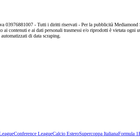
va 03976881007 - Tutti i diritti riservati - Per la pubblicità Mediamon
o ai contenuti e ai dati personali trasmessi e/o riprodotti è vietata ogni 
zi automatizzati di data scraping.
League
Conference League
Calcio Estero
Supercoppa Italiana
Formula 1