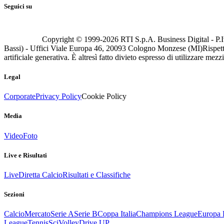
Seguici su
Copyright © 1999-
2026
RTI S.p.A. Business Digital - P.I
Bassi) - Uffici Viale Europa 46, 20093 Cologno Monzese (MI)
Rispett
artificiale generativa. È altresì fatto divieto espresso di utilizzare mez
Legal
Corporate
Privacy Policy
Cookie Policy
Media
Video
Foto
Live e Risultati
Live
Diretta Calcio
Risultati e Classifiche
Sezioni
Calcio
Mercato
Serie A
Serie B
Coppa Italia
Champions League
Europa 
League
Tennis
Sci
Volley
Drive UP