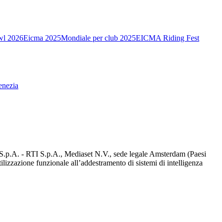
wl 2026
Eicma 2025
Mondiale per club 2025
EICMA Riding Fest
enezia
d S.p.A. - RTI S.p.A., Mediaset N.V., sede legale Amsterdam (Paesi
utilizzazione funzionale all’addestramento di sistemi di intelligenza