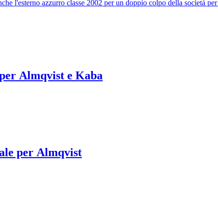
 anche l'esterno azzurro classe 2002 per un doppio colpo della società pe
e per Almqvist e Kaba
rale per Almqvist