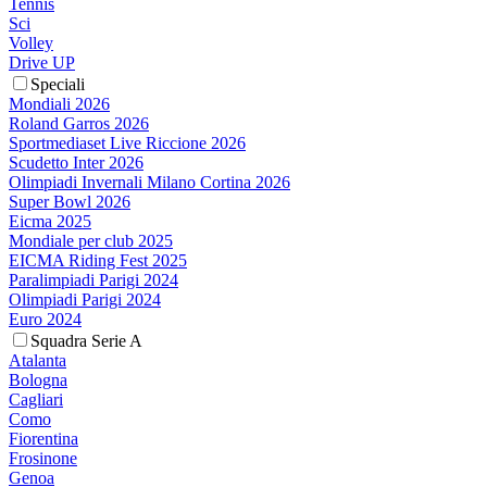
Tennis
Sci
Volley
Drive UP
Speciali
Mondiali 2026
Roland Garros 2026
Sportmediaset Live Riccione 2026
Scudetto Inter 2026
Olimpiadi Invernali Milano Cortina 2026
Super Bowl 2026
Eicma 2025
Mondiale per club 2025
EICMA Riding Fest 2025
Paralimpiadi Parigi 2024
Olimpiadi Parigi 2024
Euro 2024
Squadra Serie A
Atalanta
Bologna
Cagliari
Como
Fiorentina
Frosinone
Genoa