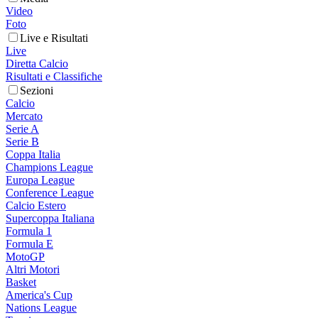
Video
Foto
Live e Risultati
Live
Diretta Calcio
Risultati e Classifiche
Sezioni
Calcio
Mercato
Serie A
Serie B
Coppa Italia
Champions League
Europa League
Conference League
Calcio Estero
Supercoppa Italiana
Formula 1
Formula E
MotoGP
Altri Motori
Basket
America's Cup
Nations League