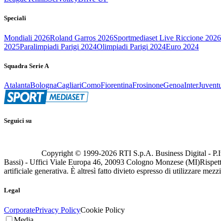
Speciali
Mondiali 2026
Roland Garros 2026
Sportmediaset Live Riccione 2026
2025
Paralimpiadi Parigi 2024
Olimpiadi Parigi 2024
Euro 2024
Squadra Serie A
Atalanta
Bologna
Cagliari
Como
Fiorentina
Frosinone
Genoa
Inter
Juvent
Seguici su
Copyright © 1999-
2026
RTI S.p.A. Business Digital - P.I
Bassi) - Uffici Viale Europa 46, 20093 Cologno Monzese (MI)
Rispett
artificiale generativa. È altresì fatto divieto espresso di utilizzare mez
Legal
Corporate
Privacy Policy
Cookie Policy
Media