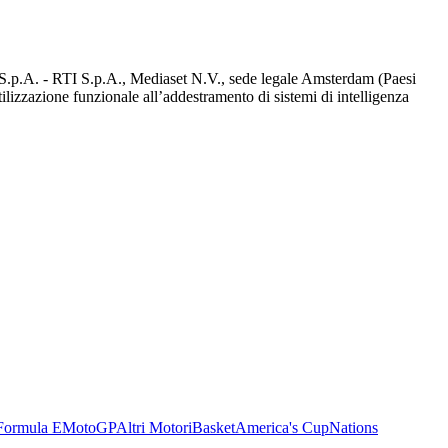
d S.p.A. - RTI S.p.A., Mediaset N.V., sede legale Amsterdam (Paesi
utilizzazione funzionale all’addestramento di sistemi di intelligenza
Formula E
MotoGP
Altri Motori
Basket
America's Cup
Nations