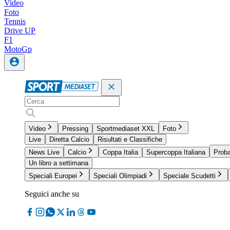
Video
Foto
Tennis
Drive UP
F1
MotoGp
Video
Pressing
Sportmediaset XXL
Foto
Live
Diretta Calcio
Risultati e Classifiche
News Live
Calcio
Coppa Italia
Supercoppa Italiana
Proba
Un libro a settimana
Speciali Europei
Speciali Olimpiadi
Speciale Scudetti
Seguici anche su