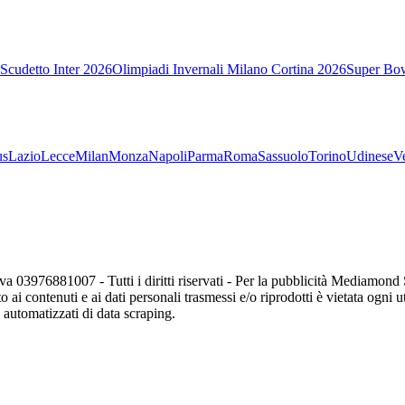
Scudetto Inter 2026
Olimpiadi Invernali Milano Cortina 2026
Super Bo
us
Lazio
Lecce
Milan
Monza
Napoli
Parma
Roma
Sassuolo
Torino
Udinese
V
va 03976881007 - Tutti i diritti riservati - Per la pubblicità Mediamon
o ai contenuti e ai dati personali trasmessi e/o riprodotti è vietata ogni 
zi automatizzati di data scraping.