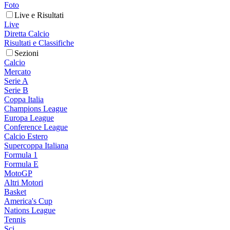
Foto
Live e Risultati
Live
Diretta Calcio
Risultati e Classifiche
Sezioni
Calcio
Mercato
Serie A
Serie B
Coppa Italia
Champions League
Europa League
Conference League
Calcio Estero
Supercoppa Italiana
Formula 1
Formula E
MotoGP
Altri Motori
Basket
America's Cup
Nations League
Tennis
Sci