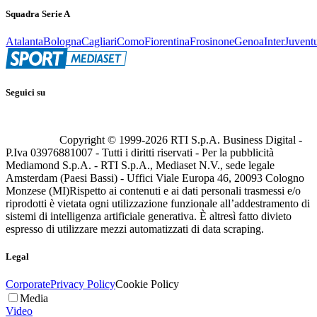
Squadra Serie A
Atalanta
Bologna
Cagliari
Como
Fiorentina
Frosinone
Genoa
Inter
Juvent
Seguici su
Copyright © 1999-
2026
RTI S.p.A. Business Digital -
P.Iva 03976881007 - Tutti i diritti riservati - Per la pubblicità
Mediamond S.p.A. - RTI S.p.A., Mediaset N.V., sede legale
Amsterdam (Paesi Bassi) - Uffici Viale Europa 46, 20093 Cologno
Monzese (MI)
Rispetto ai contenuti e ai dati personali trasmessi e/o
riprodotti è vietata ogni utilizzazione funzionale all’addestramento di
sistemi di intelligenza artificiale generativa. È altresì fatto divieto
espresso di utilizzare mezzi automatizzati di data scraping.
Legal
Corporate
Privacy Policy
Cookie Policy
Media
Video