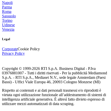
Napoli
Parma
Roma
Sassuolo
Torino
Udinese
Venezia
Legal
Corporate
Cookie Policy
Privacy Policy
Copyright © 1999-
2026
RTI S.p.A. Business Digital - P.Iva
03976881007 - Tutti i diritti riservati - Per la pubblicità Mediamond
S.p.A. - RTI S.p.A., Mediaset N.V., sede legale Amsterdam (Paesi
Bassi) - Uffici Viale Europa 46, 20093 Cologno Monzese (MI)
Rispetto ai contenuti e ai dati personali trasmessi e/o riprodotti è
vietata ogni utilizzazione funzionale all’addestramento di sistemi di
intelligenza artificiale generativa. È altresì fatto divieto espresso di
utilizzare mezzi automatizzati di data scraping.