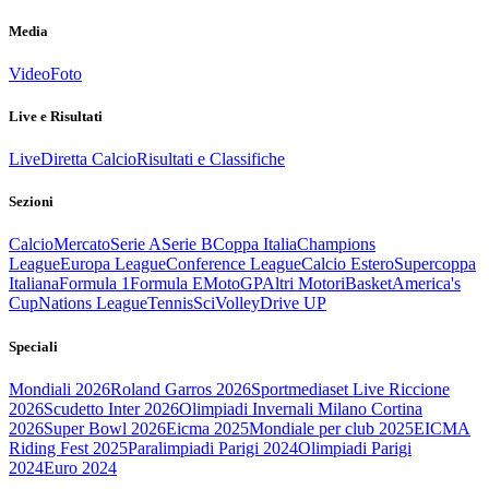
Media
Video
Foto
Live e Risultati
Live
Diretta Calcio
Risultati e Classifiche
Sezioni
Calcio
Mercato
Serie A
Serie B
Coppa Italia
Champions
League
Europa League
Conference League
Calcio Estero
Supercoppa
Italiana
Formula 1
Formula E
MotoGP
Altri Motori
Basket
America's
Cup
Nations League
Tennis
Sci
Volley
Drive UP
Speciali
Mondiali 2026
Roland Garros 2026
Sportmediaset Live Riccione
2026
Scudetto Inter 2026
Olimpiadi Invernali Milano Cortina
2026
Super Bowl 2026
Eicma 2025
Mondiale per club 2025
EICMA
Riding Fest 2025
Paralimpiadi Parigi 2024
Olimpiadi Parigi
2024
Euro 2024