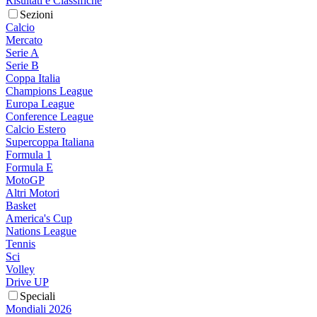
Risultati e Classifiche
Sezioni
Calcio
Mercato
Serie A
Serie B
Coppa Italia
Champions League
Europa League
Conference League
Calcio Estero
Supercoppa Italiana
Formula 1
Formula E
MotoGP
Altri Motori
Basket
America's Cup
Nations League
Tennis
Sci
Volley
Drive UP
Speciali
Mondiali 2026