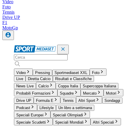
Video
Foto
Tennis
Drive UP
F1
MotoGp
Video
Pressing
Sportmediaset XXL
Foto
Live
Diretta Calcio
Risultati e Classifiche
News Live
Calcio
Coppa Italia
Supercoppa Italiana
Probabili Formazioni
Squadre
Mercato
Motori
Drive UP
Formula E
Tennis
Altri Sport
Sondaggi
Podcast
Lifestyle
Un libro a settimana
Speciali Europei
Speciali Olimpiadi
Speciale Scudetti
Speciali Mondiali
Altri Speciali