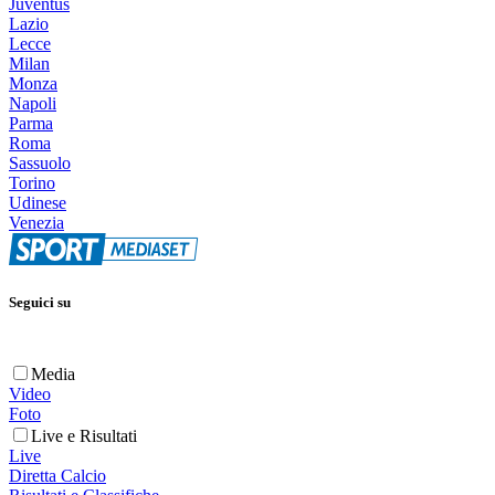
Juventus
Lazio
Lecce
Milan
Monza
Napoli
Parma
Roma
Sassuolo
Torino
Udinese
Venezia
Seguici su
Media
Video
Foto
Live e Risultati
Live
Diretta Calcio