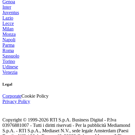
Genoa
Inter
Juventus
Lazio
Lecce
Milan
Monza
Napoli
Parma
Roma
Sassuolo
Torino
Udinese
Venezia
Legal
Corporate
Cookie Policy
Privacy Policy
Copyright © 1999-
2026
RTI S.p.A. Business Digital - P.Iva
03976881007 - Tutti i diritti riservati - Per la pubblicità Mediamond
S.p.A. - RTI S.p.A., Mediaset N.V., sede legale Amsterdam (Paesi