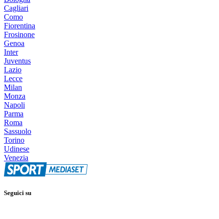
Cagliari
Como
Fiorentina
Frosinone
Genoa
Inter
Juventus
Lazio
Lecce
Milan
Monza
Napoli
Parma
Roma
Sassuolo
Torino
Udinese
Venezia
Seguici su