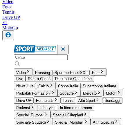
Video
Foto
Tennis
Drive UP
F1
MotoGp
Video
Pressing
Sportmediaset XXL
Foto
Live
Diretta Calcio
Risultati e Classifiche
News Live
Calcio
Coppa Italia
Supercoppa Italiana
Probabili Formazioni
Squadre
Mercato
Motori
Drive UP
Formula E
Tennis
Altri Sport
Sondaggi
Podcast
Lifestyle
Un libro a settimana
Speciali Europei
Speciali Olimpiadi
Speciale Scudetti
Speciali Mondiali
Altri Speciali