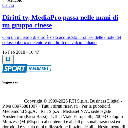
Articolo
Calcio
Diritti tv, MediaPro passa nelle mani di
un gruppo cinese
Con un miliardo di euro è stato acquistato il 53,5% delle quote del
colosso iberico detentore dei diritti del calcio italiano
16 Feb 2018 - 16:47
Seguici su
Copyright © 1999-
2026
RTI S.p.A. Business Digital -
P.Iva 03976881007 - Tutti i diritti riservati - Per la pubblicità
Mediamond S.p.A. - RTI S.p.A., Mediaset N.V., sede legale
Amsterdam (Paesi Bassi) - Uffici Viale Europa 46, 20093 Cologno
Monzese (MI)
Rispetto ai contenuti e ai dati personali trasmessi e/o
riprodotti è vietata ogni utilizzazione funzionale all’addestramento di