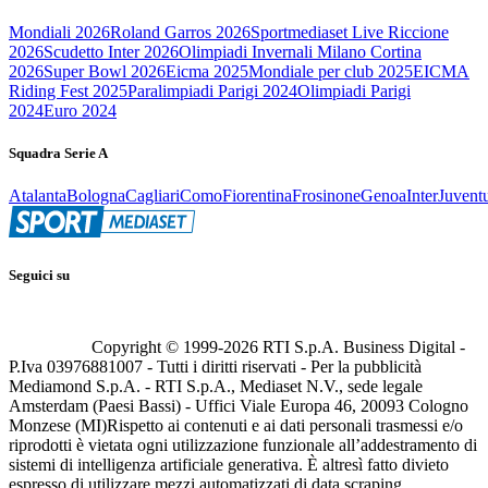
Mondiali 2026
Roland Garros 2026
Sportmediaset Live Riccione
2026
Scudetto Inter 2026
Olimpiadi Invernali Milano Cortina
2026
Super Bowl 2026
Eicma 2025
Mondiale per club 2025
EICMA
Riding Fest 2025
Paralimpiadi Parigi 2024
Olimpiadi Parigi
2024
Euro 2024
Squadra Serie A
Atalanta
Bologna
Cagliari
Como
Fiorentina
Frosinone
Genoa
Inter
Juvent
Seguici su
Copyright © 1999-
2026
RTI S.p.A. Business Digital -
P.Iva 03976881007 - Tutti i diritti riservati - Per la pubblicità
Mediamond S.p.A. - RTI S.p.A., Mediaset N.V., sede legale
Amsterdam (Paesi Bassi) - Uffici Viale Europa 46, 20093 Cologno
Monzese (MI)
Rispetto ai contenuti e ai dati personali trasmessi e/o
riprodotti è vietata ogni utilizzazione funzionale all’addestramento di
sistemi di intelligenza artificiale generativa. È altresì fatto divieto
espresso di utilizzare mezzi automatizzati di data scraping.