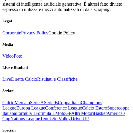
sistemi di intelligenza artificiale generativa. È altresì fatto divieto
espresso di utilizzare mezzi automatizzati di data scraping.
Legal
Corporate
Privacy Policy
Cookie Policy
Media
Video
Foto
Live e Risultati
Live
Diretta Calcio
Risultati e Classifiche
Sezioni
Calcio
Mercato
Serie A
Serie B
Coppa Italia
Champions
League
Europa League
Conference League
Calcio Estero
Supercoppa
Italiana
Formula 1
Formula E
MotoGP
Altri Motori
Basket
America's
Cup
Nations League
Tennis
Sci
Volley
Drive UP
Speciali