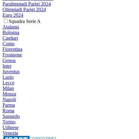
Paralimpiadi Parigi 2024
Olimpiadi Parigi 2024
Euro 2024
Squadra Serie A
Atalanta
Bologna
Cagliari
Como
Fiorentina
Frosinone
Genoa
Inter
Juventus
Lazio
Lecce
Milan
Monza
Napoli
Parma
Roma
Sassuolo
Torino
Udinese
Venezia