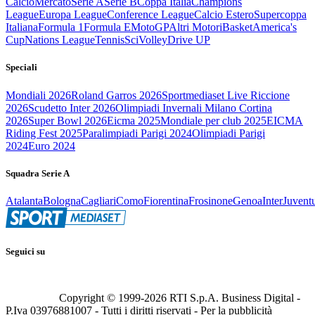
Calcio
Mercato
Serie A
Serie B
Coppa Italia
Champions
League
Europa League
Conference League
Calcio Estero
Supercoppa
Italiana
Formula 1
Formula E
MotoGP
Altri Motori
Basket
America's
Cup
Nations League
Tennis
Sci
Volley
Drive UP
Speciali
Mondiali 2026
Roland Garros 2026
Sportmediaset Live Riccione
2026
Scudetto Inter 2026
Olimpiadi Invernali Milano Cortina
2026
Super Bowl 2026
Eicma 2025
Mondiale per club 2025
EICMA
Riding Fest 2025
Paralimpiadi Parigi 2024
Olimpiadi Parigi
2024
Euro 2024
Squadra Serie A
Atalanta
Bologna
Cagliari
Como
Fiorentina
Frosinone
Genoa
Inter
Juvent
Seguici su
Copyright © 1999-
2026
RTI S.p.A. Business Digital -
P.Iva 03976881007 - Tutti i diritti riservati - Per la pubblicità