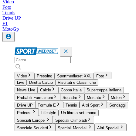
Video
Foto
Tennis
Drive UP
F1
MotoGp
Video
Pressing
Sportmediaset XXL
Foto
Live
Diretta Calcio
Risultati e Classifiche
News Live
Calcio
Coppa Italia
Supercoppa Italiana
Probabili Formazioni
Squadre
Mercato
Motori
Drive UP
Formula E
Tennis
Altri Sport
Sondaggi
Podcast
Lifestyle
Un libro a settimana
Speciali Europei
Speciali Olimpiadi
Speciale Scudetti
Speciali Mondiali
Altri Speciali