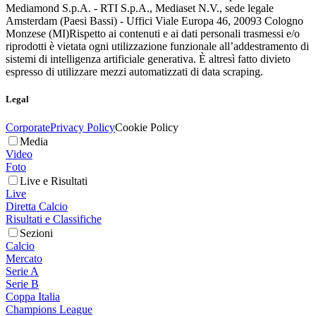
Mediamond S.p.A. - RTI S.p.A., Mediaset N.V., sede legale
Amsterdam (Paesi Bassi) - Uffici Viale Europa 46, 20093 Cologno
Monzese (MI)
Rispetto ai contenuti e ai dati personali trasmessi e/o
riprodotti è vietata ogni utilizzazione funzionale all’addestramento di
sistemi di intelligenza artificiale generativa. È altresì fatto divieto
espresso di utilizzare mezzi automatizzati di data scraping.
Legal
Corporate
Privacy Policy
Cookie Policy
Media
Video
Foto
Live e Risultati
Live
Diretta Calcio
Risultati e Classifiche
Sezioni
Calcio
Mercato
Serie A
Serie B
Coppa Italia
Champions League