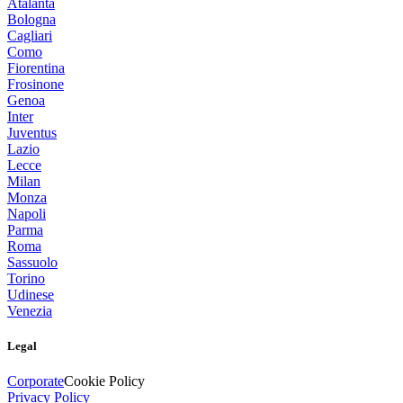
Atalanta
Bologna
Cagliari
Como
Fiorentina
Frosinone
Genoa
Inter
Juventus
Lazio
Lecce
Milan
Monza
Napoli
Parma
Roma
Sassuolo
Torino
Udinese
Venezia
Legal
Corporate
Cookie Policy
Privacy Policy