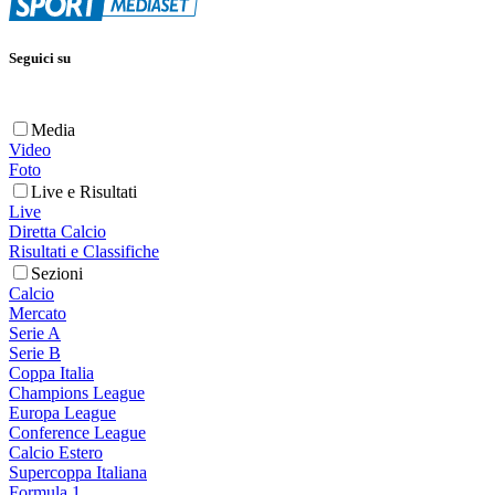
Seguici su
Media
Video
Foto
Live e Risultati
Live
Diretta Calcio
Risultati e Classifiche
Sezioni
Calcio
Mercato
Serie A
Serie B
Coppa Italia
Champions League
Europa League
Conference League
Calcio Estero
Supercoppa Italiana
Formula 1