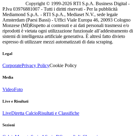
Copyright © 1999-
2026
RTI S.p.A. Business Digital -
P.Iva 03976881007 - Tutti i diritti riservati - Per la pubblicità
Mediamond S.p.A. - RTI S.p.A., Mediaset N.V., sede legale
Amsterdam (Paesi Bassi) - Uffici Viale Europa 46, 20093 Cologno
Monzese (MI)
Rispetto ai contenuti e ai dati personali trasmessi e/o
riprodotti è vietata ogni utilizzazione funzionale all’addestramento di
sistemi di intelligenza artificiale generativa. È altresì fatto divieto
espresso di utilizzare mezzi automatizzati di data scraping.
Legal
Corporate
Privacy Policy
Cookie Policy
Media
Video
Foto
Live e Risultati
Live
Diretta Calcio
Risultati e Classifiche
Sezioni