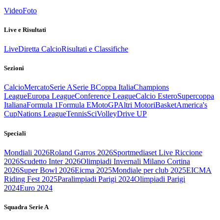
Video
Foto
Live e Risultati
Live
Diretta Calcio
Risultati e Classifiche
Sezioni
Calcio
Mercato
Serie A
Serie B
Coppa Italia
Champions
League
Europa League
Conference League
Calcio Estero
Supercoppa
Italiana
Formula 1
Formula E
MotoGP
Altri Motori
Basket
America's
Cup
Nations League
Tennis
Sci
Volley
Drive UP
Speciali
Mondiali 2026
Roland Garros 2026
Sportmediaset Live Riccione
2026
Scudetto Inter 2026
Olimpiadi Invernali Milano Cortina
2026
Super Bowl 2026
Eicma 2025
Mondiale per club 2025
EICMA
Riding Fest 2025
Paralimpiadi Parigi 2024
Olimpiadi Parigi
2024
Euro 2024
Squadra Serie A