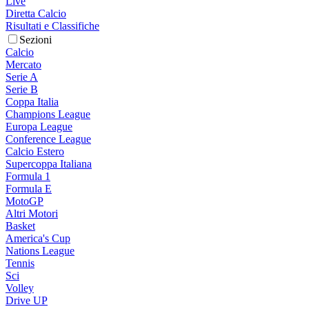
Live
Diretta Calcio
Risultati e Classifiche
Sezioni
Calcio
Mercato
Serie A
Serie B
Coppa Italia
Champions League
Europa League
Conference League
Calcio Estero
Supercoppa Italiana
Formula 1
Formula E
MotoGP
Altri Motori
Basket
America's Cup
Nations League
Tennis
Sci
Volley
Drive UP