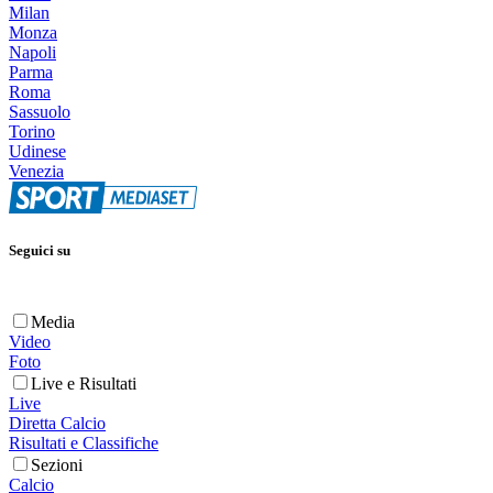
Milan
Monza
Napoli
Parma
Roma
Sassuolo
Torino
Udinese
Venezia
Seguici su
Media
Video
Foto
Live e Risultati
Live
Diretta Calcio
Risultati e Classifiche
Sezioni
Calcio