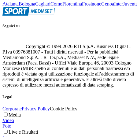
Atalanta
Bologna
Cagliari
Como
Fiorentina
Frosinone
Genoa
Inter
Juvent
Seguici su
Copyright © 1999-
2026
RTI S.p.A. Business Digital -
P.Iva 03976881007 - Tutti i diritti riservati - Per la pubblicità
Mediamond S.p.A. - RTI S.p.A., Mediaset N.V., sede legale
Amsterdam (Paesi Bassi) - Uffici Viale Europa 46, 20093 Cologno
Monzese (MI)
Rispetto ai contenuti e ai dati personali trasmessi e/o
riprodotti è vietata ogni utilizzazione funzionale all’addestramento di
sistemi di intelligenza artificiale generativa. È altresì fatto divieto
espresso di utilizzare mezzi automatizzati di data scraping.
Legal
Corporate
Privacy Policy
Cookie Policy
Media
Video
Foto
Live e Risultati