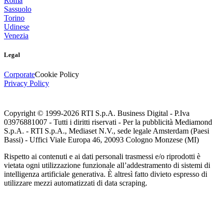
Roma
Sassuolo
Torino
Udinese
Venezia
Legal
Corporate
Cookie Policy
Privacy Policy
Copyright © 1999-
2026
RTI S.p.A. Business Digital - P.Iva
03976881007 - Tutti i diritti riservati - Per la pubblicità Mediamond
S.p.A. - RTI S.p.A., Mediaset N.V., sede legale Amsterdam (Paesi
Bassi) - Uffici Viale Europa 46, 20093 Cologno Monzese (MI)
Rispetto ai contenuti e ai dati personali trasmessi e/o riprodotti è
vietata ogni utilizzazione funzionale all’addestramento di sistemi di
intelligenza artificiale generativa. È altresì fatto divieto espresso di
utilizzare mezzi automatizzati di data scraping.