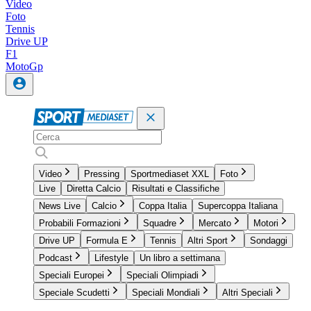
Video
Foto
Tennis
Drive UP
F1
MotoGp
Video
Pressing
Sportmediaset XXL
Foto
Live
Diretta Calcio
Risultati e Classifiche
News Live
Calcio
Coppa Italia
Supercoppa Italiana
Probabili Formazioni
Squadre
Mercato
Motori
Drive UP
Formula E
Tennis
Altri Sport
Sondaggi
Podcast
Lifestyle
Un libro a settimana
Speciali Europei
Speciali Olimpiadi
Speciale Scudetti
Speciali Mondiali
Altri Speciali