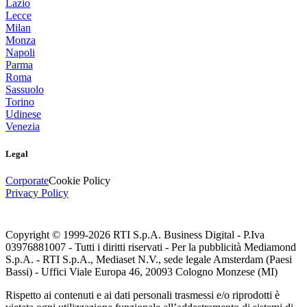
Lazio
Lecce
Milan
Monza
Napoli
Parma
Roma
Sassuolo
Torino
Udinese
Venezia
Legal
Corporate
Cookie Policy
Privacy Policy
Copyright © 1999-
2026
RTI S.p.A. Business Digital - P.Iva
03976881007 - Tutti i diritti riservati - Per la pubblicità Mediamond
S.p.A. - RTI S.p.A., Mediaset N.V., sede legale Amsterdam (Paesi
Bassi) - Uffici Viale Europa 46, 20093 Cologno Monzese (MI)
Rispetto ai contenuti e ai dati personali trasmessi e/o riprodotti è