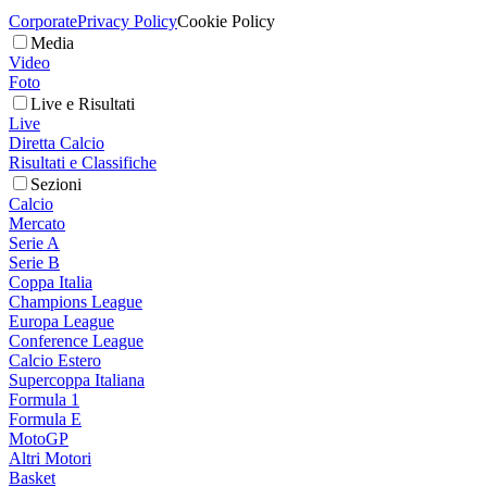
Corporate
Privacy Policy
Cookie Policy
Media
Video
Foto
Live e Risultati
Live
Diretta Calcio
Risultati e Classifiche
Sezioni
Calcio
Mercato
Serie A
Serie B
Coppa Italia
Champions League
Europa League
Conference League
Calcio Estero
Supercoppa Italiana
Formula 1
Formula E
MotoGP
Altri Motori
Basket