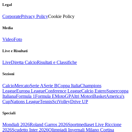
Legal
Corporate
Privacy Policy
Cookie Policy
Media
Video
Foto
Live e Risultati
Live
Diretta Calcio
Risultati e Classifiche
Sezioni
Calcio
Mercato
Serie A
Serie B
Coppa Italia
Champions
League
Europa League
Conference League
Calcio Estero
Supercoppa
Italiana
Formula 1
Formula E
MotoGP
Altri Motori
Basket
America's
Cup
Nations League
Tennis
Sci
Volley
Drive UP
Speciali
Mondiali 2026
Roland Garros 2026
Sportmediaset Live Riccione
2026
Scudetto Inter 2026
Olimpiadi Invernali Milano Cortina