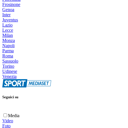
Frosinone
Genoa
Inter
Juventus
Lazio
Lecce
Milan
Monza
Napoli
Parma
Roma
Sassuolo
Torino
Udinese
Venezia
Seguici su
Media
Video
Foto