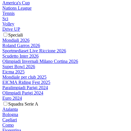
America's Cup
Nations League
Tennis
Sci
Volley
Drive UP
Speciali
Mondiali 2026
Roland Garros 2026
Sportmediaset Live Riccione 2026
Scudetto Inter 2026
Olimpiadi Invernali Milano Cortina 2026
Super Bowl 2026
Eicma 2025
Mondiale per club 2025
EICMA Riding Fest 2025
Paralimpiadi Parigi 2024
Olimpiadi Parigi 2024
Euro 2024
Squadra Serie A
Atalanta
Bologna
Cagliari
Como
Fiorentina