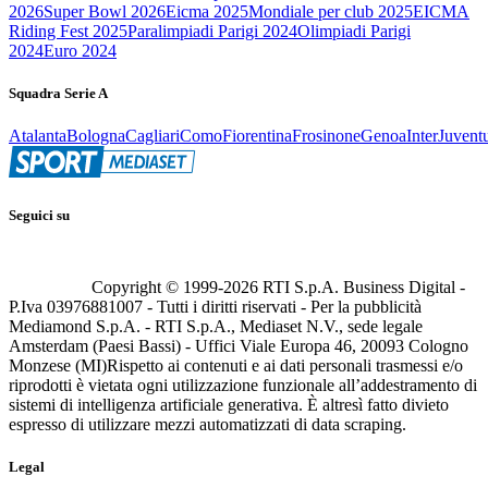
2026
Super Bowl 2026
Eicma 2025
Mondiale per club 2025
EICMA
Riding Fest 2025
Paralimpiadi Parigi 2024
Olimpiadi Parigi
2024
Euro 2024
Squadra Serie A
Atalanta
Bologna
Cagliari
Como
Fiorentina
Frosinone
Genoa
Inter
Juvent
Seguici su
Copyright © 1999-
2026
RTI S.p.A. Business Digital -
P.Iva 03976881007 - Tutti i diritti riservati - Per la pubblicità
Mediamond S.p.A. - RTI S.p.A., Mediaset N.V., sede legale
Amsterdam (Paesi Bassi) - Uffici Viale Europa 46, 20093 Cologno
Monzese (MI)
Rispetto ai contenuti e ai dati personali trasmessi e/o
riprodotti è vietata ogni utilizzazione funzionale all’addestramento di
sistemi di intelligenza artificiale generativa. È altresì fatto divieto
espresso di utilizzare mezzi automatizzati di data scraping.
Legal