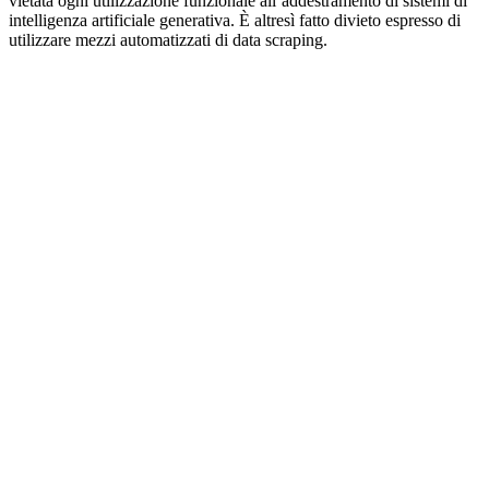
vietata ogni utilizzazione funzionale all’addestramento di sistemi di
intelligenza artificiale generativa. È altresì fatto divieto espresso di
utilizzare mezzi automatizzati di data scraping.