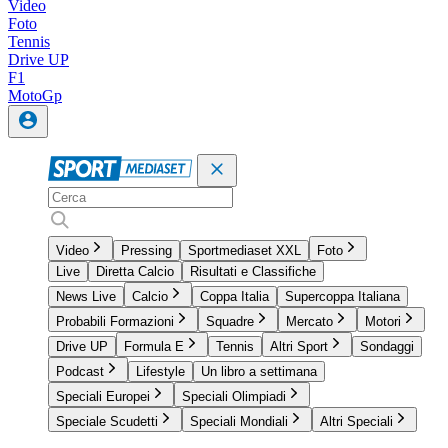
Video
Foto
Tennis
Drive UP
F1
MotoGp
Video
Pressing
Sportmediaset XXL
Foto
Live
Diretta Calcio
Risultati e Classifiche
News Live
Calcio
Coppa Italia
Supercoppa Italiana
Probabili Formazioni
Squadre
Mercato
Motori
Drive UP
Formula E
Tennis
Altri Sport
Sondaggi
Podcast
Lifestyle
Un libro a settimana
Speciali Europei
Speciali Olimpiadi
Speciale Scudetti
Speciali Mondiali
Altri Speciali