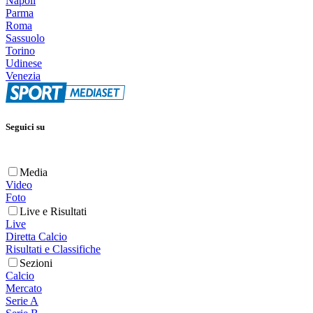
Napoli
Parma
Roma
Sassuolo
Torino
Udinese
Venezia
Seguici su
Media
Video
Foto
Live e Risultati
Live
Diretta Calcio
Risultati e Classifiche
Sezioni
Calcio
Mercato
Serie A