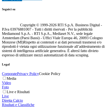
Seguici su
Copyright © 1999-
2026
RTI S.p.A. Business Digital -
P.Iva 03976881007 - Tutti i diritti riservati - Per la pubblicità
Mediamond S.p.A. - RTI S.p.A., Mediaset N.V., sede legale
Amsterdam (Paesi Bassi) - Uffici Viale Europa 46, 20093 Cologno
Monzese (MI)
Rispetto ai contenuti e ai dati personali trasmessi e/o
riprodotti è vietata ogni utilizzazione funzionale all’addestramento di
sistemi di intelligenza artificiale generativa. È altresì fatto divieto
espresso di utilizzare mezzi automatizzati di data scraping.
Legal
Corporate
Privacy Policy
Cookie Policy
Media
Video
Foto
Live e Risultati
Live
Diretta Calcio
Risultati e Classifiche