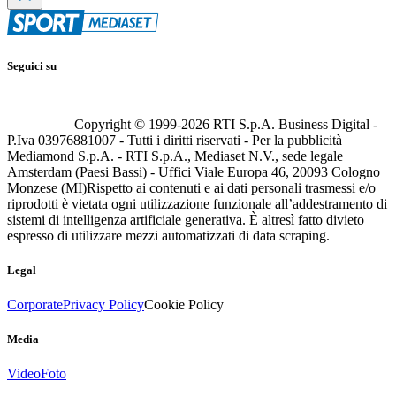
Seguici su
Copyright © 1999-
2026
RTI S.p.A. Business Digital -
P.Iva 03976881007 - Tutti i diritti riservati - Per la pubblicità
Mediamond S.p.A. - RTI S.p.A., Mediaset N.V., sede legale
Amsterdam (Paesi Bassi) - Uffici Viale Europa 46, 20093 Cologno
Monzese (MI)
Rispetto ai contenuti e ai dati personali trasmessi e/o
riprodotti è vietata ogni utilizzazione funzionale all’addestramento di
sistemi di intelligenza artificiale generativa. È altresì fatto divieto
espresso di utilizzare mezzi automatizzati di data scraping.
Legal
Corporate
Privacy Policy
Cookie Policy
Media
Video
Foto