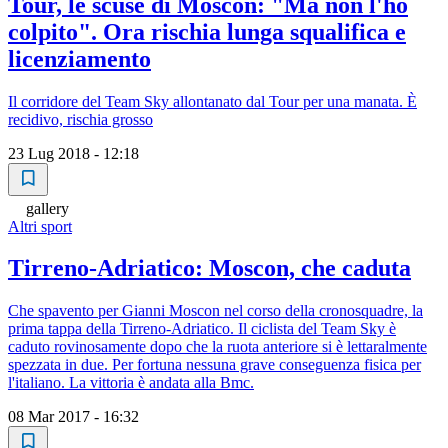
Tour, le scuse di Moscon: "Ma non l'ho
colpito". Ora rischia lunga squalifica e
licenziamento
Il corridore del Team Sky allontanato dal Tour per una manata. È
recidivo, rischia grosso
23 Lug 2018 - 12:18
gallery
Altri sport
Tirreno-Adriatico: Moscon, che caduta
Che spavento per Gianni Moscon nel corso della cronosquadre, la
prima tappa della Tirreno-Adriatico. Il ciclista del Team Sky è
caduto rovinosamente dopo che la ruota anteriore si è lettaralmente
spezzata in due. Per fortuna nessuna grave conseguenza fisica per
l'italiano. La vittoria è andata alla Bmc.
08 Mar 2017 - 16:32