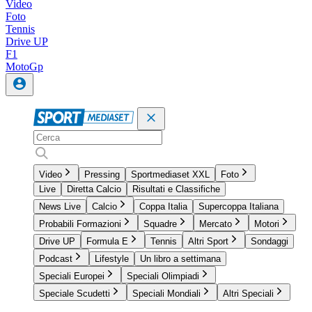
Video
Foto
Tennis
Drive UP
F1
MotoGp
Video
Pressing
Sportmediaset XXL
Foto
Live
Diretta Calcio
Risultati e Classifiche
News Live
Calcio
Coppa Italia
Supercoppa Italiana
Probabili Formazioni
Squadre
Mercato
Motori
Drive UP
Formula E
Tennis
Altri Sport
Sondaggi
Podcast
Lifestyle
Un libro a settimana
Speciali Europei
Speciali Olimpiadi
Speciale Scudetti
Speciali Mondiali
Altri Speciali