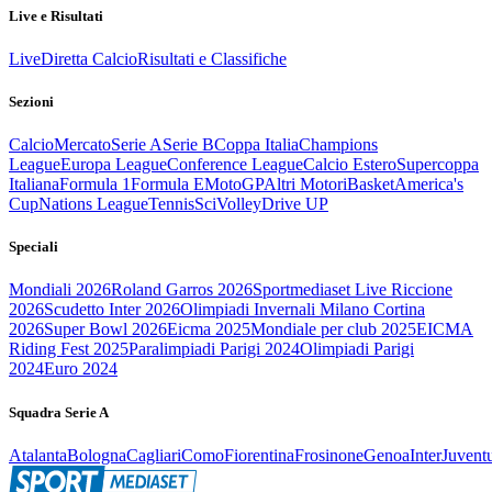
Live e Risultati
Live
Diretta Calcio
Risultati e Classifiche
Sezioni
Calcio
Mercato
Serie A
Serie B
Coppa Italia
Champions
League
Europa League
Conference League
Calcio Estero
Supercoppa
Italiana
Formula 1
Formula E
MotoGP
Altri Motori
Basket
America's
Cup
Nations League
Tennis
Sci
Volley
Drive UP
Speciali
Mondiali 2026
Roland Garros 2026
Sportmediaset Live Riccione
2026
Scudetto Inter 2026
Olimpiadi Invernali Milano Cortina
2026
Super Bowl 2026
Eicma 2025
Mondiale per club 2025
EICMA
Riding Fest 2025
Paralimpiadi Parigi 2024
Olimpiadi Parigi
2024
Euro 2024
Squadra Serie A
Atalanta
Bologna
Cagliari
Como
Fiorentina
Frosinone
Genoa
Inter
Juvent