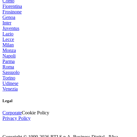
Como
Fiorentina
Frosinone
Genoa
Inter
Juventus
Lazio
Lecce
Milan
Monza
Napoli
Parma
Roma
Sassuolo
Torino
Udinese
Venezia
Legal
Corporate
Cookie Policy
Privacy Policy
Copyright © 1999-
2026
RTI S.p.A. Business Digital - P.Iva