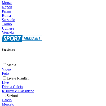
Monza
Napoli
Parma
Roma
Sassuolo
Torino
Udinese
Venezia
Seguici su
Media
Video
Foto
Live e Risultati
Live
Diretta Calcio
Risultati e Classifiche
Sezioni
Calcio
Mercato