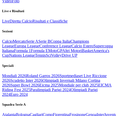
Video
Foto
Live e Risultati
Live
Diretta Calcio
Risultati e Classifiche
Sezioni
Calcio
Mercato
Serie A
Serie B
Coppa Italia
Champions
League
Europa League
Conference League
Calcio Estero
Supercoppa
Italiana
Formula 1
Formula E
MotoGP
Altri Motori
Basket
America's
Cup
Nations League
Tennis
Sci
Volley
Drive UP
Speciali
Mondiali 2026
Roland Garros 2026
Sportmediaset Live Riccione
2026
Scudetto Inter 2026
Olimpiadi Invernali Milano Cortina
2026
Super Bowl 2026
Eicma 2025
Mondiale per club 2025
EICMA
Riding Fest 2025
Paralimpiadi Parigi 2024
Olimpiadi Parigi
2024
Euro 2024
Squadra Serie A
Atalanta
Bologna
Cagliari
Como
Fiorentina
Frosinone
Genoa
Inter
Juvent