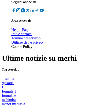
Seguici anche su
Area personale
Help e Faq
Info e contatti
Termini del servizio
Utilizzo dati e privacy
Cookie Policy
Ultime notizie su
merhi
Tag correlati:
australia
djakarta
f1
formula 1
formula e
mahindra
manor marussia