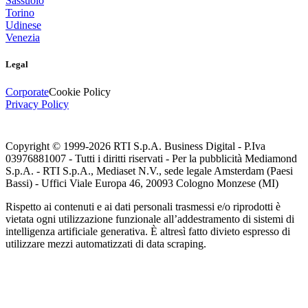
Sassuolo
Torino
Udinese
Venezia
Legal
Corporate
Cookie Policy
Privacy Policy
Copyright © 1999-
2026
RTI S.p.A. Business Digital - P.Iva
03976881007 - Tutti i diritti riservati - Per la pubblicità Mediamond
S.p.A. - RTI S.p.A., Mediaset N.V., sede legale Amsterdam (Paesi
Bassi) - Uffici Viale Europa 46, 20093 Cologno Monzese (MI)
Rispetto ai contenuti e ai dati personali trasmessi e/o riprodotti è
vietata ogni utilizzazione funzionale all’addestramento di sistemi di
intelligenza artificiale generativa. È altresì fatto divieto espresso di
utilizzare mezzi automatizzati di data scraping.