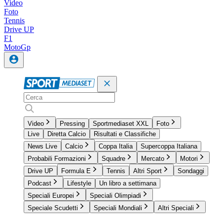
Video
Foto
Tennis
Drive UP
F1
MotoGp
Video
Pressing
Sportmediaset XXL
Foto
Live
Diretta Calcio
Risultati e Classifiche
News Live
Calcio
Coppa Italia
Supercoppa Italiana
Probabili Formazioni
Squadre
Mercato
Motori
Drive UP
Formula E
Tennis
Altri Sport
Sondaggi
Podcast
Lifestyle
Un libro a settimana
Speciali Europei
Speciali Olimpiadi
Speciale Scudetti
Speciali Mondiali
Altri Speciali