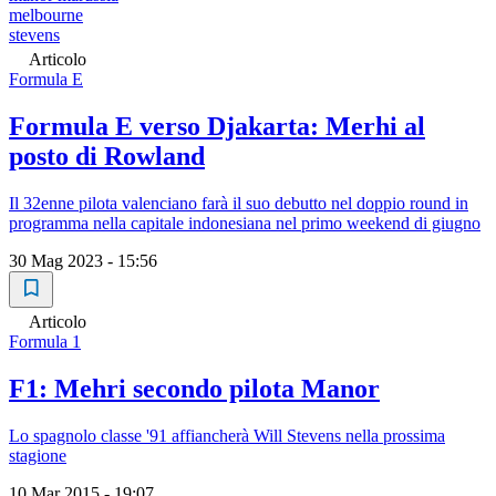
melbourne
stevens
Articolo
Formula E
Formula E verso Djakarta: Merhi al
posto di Rowland
Il 32enne pilota valenciano farà il suo debutto nel doppio round in
programma nella capitale indonesiana nel primo weekend di giugno
30 Mag 2023 - 15:56
Articolo
Formula 1
F1: Mehri secondo pilota Manor
Lo spagnolo classe '91 affiancherà Will Stevens nella prossima
stagione
10 Mar 2015 - 19:07