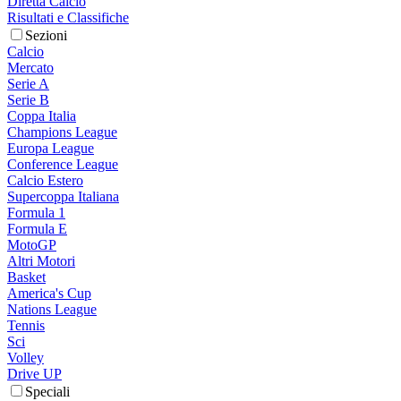
Diretta Calcio
Risultati e Classifiche
Sezioni
Calcio
Mercato
Serie A
Serie B
Coppa Italia
Champions League
Europa League
Conference League
Calcio Estero
Supercoppa Italiana
Formula 1
Formula E
MotoGP
Altri Motori
Basket
America's Cup
Nations League
Tennis
Sci
Volley
Drive UP
Speciali