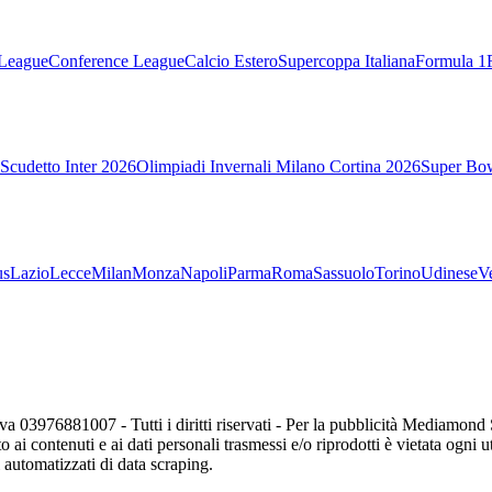
League
Conference League
Calcio Estero
Supercoppa Italiana
Formula 1
Scudetto Inter 2026
Olimpiadi Invernali Milano Cortina 2026
Super Bo
us
Lazio
Lecce
Milan
Monza
Napoli
Parma
Roma
Sassuolo
Torino
Udinese
V
va 03976881007 - Tutti i diritti riservati - Per la pubblicità Mediamon
o ai contenuti e ai dati personali trasmessi e/o riprodotti è vietata ogni 
zi automatizzati di data scraping.