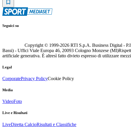
Seguici su
Copyright © 1999-
2026
RTI S.p.A. Business Digital - P.I
Bassi) - Uffici Viale Europa 46, 20093 Cologno Monzese (MI)
Rispett
artificiale generativa. È altresì fatto divieto espresso di utilizzare mez
Legal
Corporate
Privacy Policy
Cookie Policy
Media
Video
Foto
Live e Risultati
Live
Diretta Calcio
Risultati e Classifiche