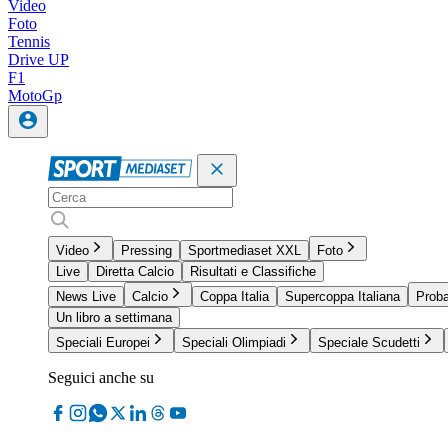
Video
Foto
Tennis
Drive UP
F1
MotoGp
Video
Pressing
Sportmediaset XXL
Foto
Live
Diretta Calcio
Risultati e Classifiche
News Live
Calcio
Coppa Italia
Supercoppa Italiana
Proba
Un libro a settimana
Speciali Europei
Speciali Olimpiadi
Speciale Scudetti
Seguici anche su