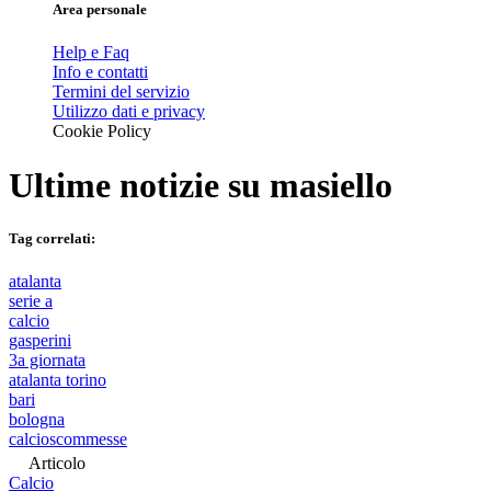
Area personale
Help e Faq
Info e contatti
Termini del servizio
Utilizzo dati e privacy
Cookie Policy
Ultime notizie su
masiello
Tag correlati:
atalanta
serie a
calcio
gasperini
3a giornata
atalanta torino
bari
bologna
calcioscommesse
Articolo
Calcio