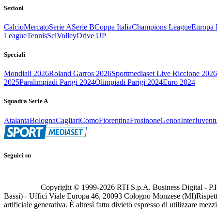
Sezioni
Calcio
Mercato
Serie A
Serie B
Coppa Italia
Champions League
Europa 
League
Tennis
Sci
Volley
Drive UP
Speciali
Mondiali 2026
Roland Garros 2026
Sportmediaset Live Riccione 2026
2025
Paralimpiadi Parigi 2024
Olimpiadi Parigi 2024
Euro 2024
Squadra Serie A
Atalanta
Bologna
Cagliari
Como
Fiorentina
Frosinone
Genoa
Inter
Juvent
Seguici su
Copyright © 1999-
2026
RTI S.p.A. Business Digital - P.I
Bassi) - Uffici Viale Europa 46, 20093 Cologno Monzese (MI)
Rispett
artificiale generativa. È altresì fatto divieto espresso di utilizzare mez