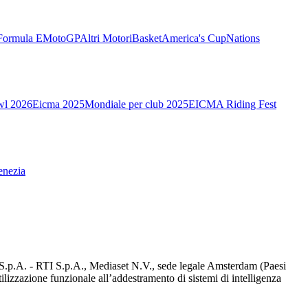
Formula E
MotoGP
Altri Motori
Basket
America's Cup
Nations
wl 2026
Eicma 2025
Mondiale per club 2025
EICMA Riding Fest
enezia
d S.p.A. - RTI S.p.A., Mediaset N.V., sede legale Amsterdam (Paesi
utilizzazione funzionale all’addestramento di sistemi di intelligenza