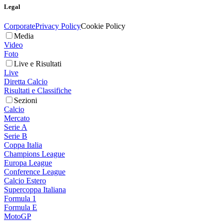
Legal
Corporate
Privacy Policy
Cookie Policy
Media
Video
Foto
Live e Risultati
Live
Diretta Calcio
Risultati e Classifiche
Sezioni
Calcio
Mercato
Serie A
Serie B
Coppa Italia
Champions League
Europa League
Conference League
Calcio Estero
Supercoppa Italiana
Formula 1
Formula E
MotoGP