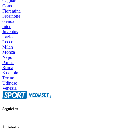
Cagliari
Como
Fiorentina
Frosinone
Genoa
Inter
Juventus
Lazio
Lecce
Milan
Monza
Napoli
Parma
Roma
Sassuolo
Torino
Udinese
Venezia
Seguici su
Media