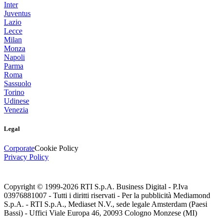
Inter
Juventus
Lazio
Lecce
Milan
Monza
Napoli
Parma
Roma
Sassuolo
Torino
Udinese
Venezia
Legal
Corporate
Cookie Policy
Privacy Policy
Copyright © 1999-
2026
RTI S.p.A. Business Digital - P.Iva
03976881007 - Tutti i diritti riservati - Per la pubblicità Mediamond
S.p.A. - RTI S.p.A., Mediaset N.V., sede legale Amsterdam (Paesi
Bassi) - Uffici Viale Europa 46, 20093 Cologno Monzese (MI)