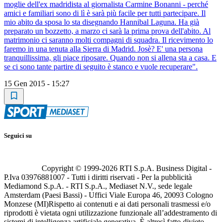
moglie dell'ex madridista al giornalista Carmine Bonanni - perché
amici e familiari sono di lì è sarà più facile per tutti partecipare. Il
mio abito da sposa lo sta disegnando Hannibal Laguna. Ha già
preparato un bozzetto, a marzo ci sarà la prima prova dell'abito. Al
matrimonio ci saranno molti compagni di squadra. Il ricevimento lo
faremo in una tenuta alla Sierra di Madrid. Josè? E' una persona
tranquillissima, gli piace riposare. Quando non si allena sta a casa. E
se ci sono tante partire di seguito è stanco e vuole recuperare".
15 Gen 2015 - 15:27
Seguici su
Copyright © 1999-
2026
RTI S.p.A. Business Digital -
P.Iva 03976881007 - Tutti i diritti riservati - Per la pubblicità
Mediamond S.p.A. - RTI S.p.A., Mediaset N.V., sede legale
Amsterdam (Paesi Bassi) - Uffici Viale Europa 46, 20093 Cologno
Monzese (MI)
Rispetto ai contenuti e ai dati personali trasmessi e/o
riprodotti è vietata ogni utilizzazione funzionale all’addestramento di
sistemi di intelligenza artificiale generativa. È altresì fatto divieto