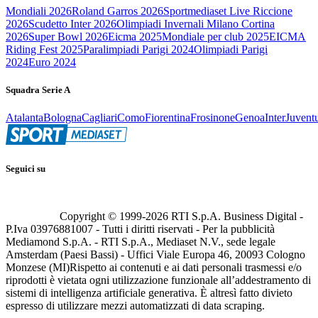
Mondiali 2026
Roland Garros 2026
Sportmediaset Live Riccione
2026
Scudetto Inter 2026
Olimpiadi Invernali Milano Cortina
2026
Super Bowl 2026
Eicma 2025
Mondiale per club 2025
EICMA
Riding Fest 2025
Paralimpiadi Parigi 2024
Olimpiadi Parigi
2024
Euro 2024
Squadra Serie A
Atalanta
Bologna
Cagliari
Como
Fiorentina
Frosinone
Genoa
Inter
Juvent
Seguici su
Copyright © 1999-
2026
RTI S.p.A. Business Digital -
P.Iva 03976881007 - Tutti i diritti riservati - Per la pubblicità
Mediamond S.p.A. - RTI S.p.A., Mediaset N.V., sede legale
Amsterdam (Paesi Bassi) - Uffici Viale Europa 46, 20093 Cologno
Monzese (MI)
Rispetto ai contenuti e ai dati personali trasmessi e/o
riprodotti è vietata ogni utilizzazione funzionale all’addestramento di
sistemi di intelligenza artificiale generativa. È altresì fatto divieto
espresso di utilizzare mezzi automatizzati di data scraping.