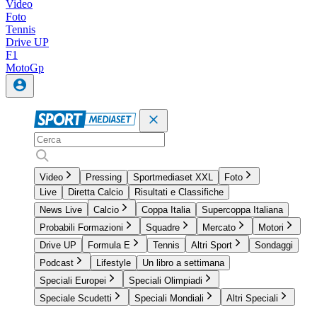
Video
Foto
Tennis
Drive UP
F1
MotoGp
Video
Pressing
Sportmediaset XXL
Foto
Live
Diretta Calcio
Risultati e Classifiche
News Live
Calcio
Coppa Italia
Supercoppa Italiana
Probabili Formazioni
Squadre
Mercato
Motori
Drive UP
Formula E
Tennis
Altri Sport
Sondaggi
Podcast
Lifestyle
Un libro a settimana
Speciali Europei
Speciali Olimpiadi
Speciale Scudetti
Speciali Mondiali
Altri Speciali