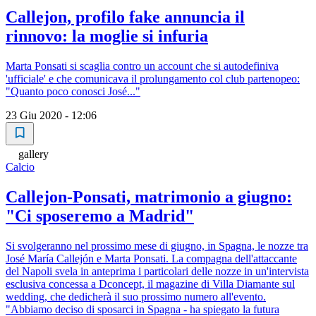
Callejon, profilo fake annuncia il
rinnovo: la moglie si infuria
Marta Ponsati si scaglia contro un account che si autodefiniva
'ufficiale' e che comunicava il prolungamento col club partenopeo:
"Quanto poco conosci José..."
23 Giu 2020 - 12:06
gallery
Calcio
Callejon-Ponsati, matrimonio a giugno:
"Ci sposeremo a Madrid"
Si svolgeranno nel prossimo mese di giugno, in Spagna, le nozze tra
José María Callejón e Marta Ponsati. La compagna dell'attaccante
del Napoli svela in anteprima i particolari delle nozze in un'intervista
esclusiva concessa a Dconcept, il magazine di Villa Diamante sul
wedding, che dedicherà il suo prossimo numero all'evento.
"Abbiamo deciso di sposarci in Spagna - ha spiegato la futura