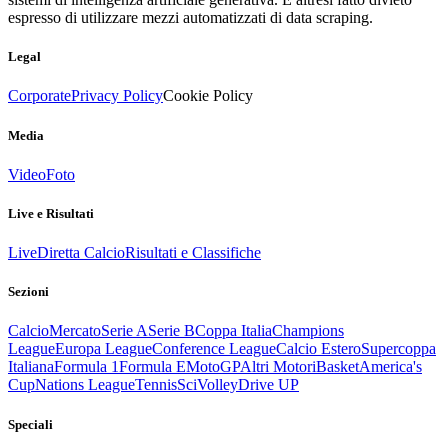
espresso di utilizzare mezzi automatizzati di data scraping.
Legal
Corporate
Privacy Policy
Cookie Policy
Media
Video
Foto
Live e Risultati
Live
Diretta Calcio
Risultati e Classifiche
Sezioni
Calcio
Mercato
Serie A
Serie B
Coppa Italia
Champions
League
Europa League
Conference League
Calcio Estero
Supercoppa
Italiana
Formula 1
Formula E
MotoGP
Altri Motori
Basket
America's
Cup
Nations League
Tennis
Sci
Volley
Drive UP
Speciali