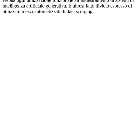
vietata ogni utilizzazione funzionale all’addestramento di sistemi di
intelligenza artificiale generativa. È altresì fatto divieto espresso di
utilizzare mezzi automatizzati di data scraping.