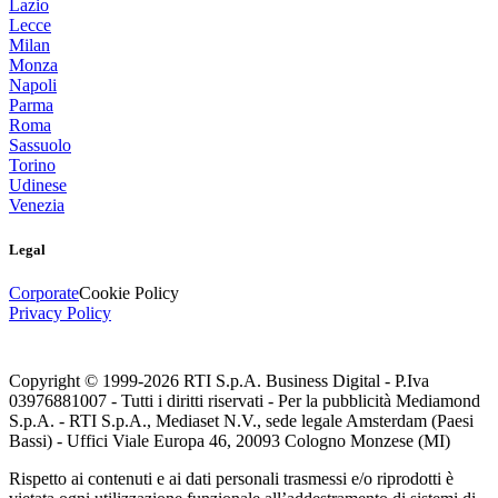
Lazio
Lecce
Milan
Monza
Napoli
Parma
Roma
Sassuolo
Torino
Udinese
Venezia
Legal
Corporate
Cookie Policy
Privacy Policy
Copyright © 1999-
2026
RTI S.p.A. Business Digital - P.Iva
03976881007 - Tutti i diritti riservati - Per la pubblicità Mediamond
S.p.A. - RTI S.p.A., Mediaset N.V., sede legale Amsterdam (Paesi
Bassi) - Uffici Viale Europa 46, 20093 Cologno Monzese (MI)
Rispetto ai contenuti e ai dati personali trasmessi e/o riprodotti è