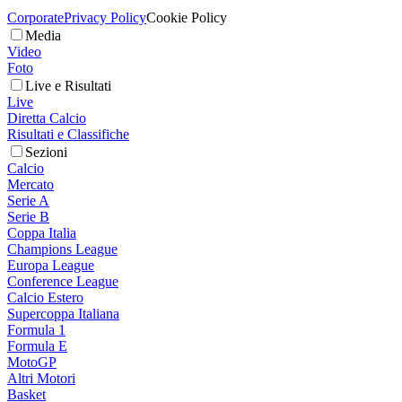
Corporate
Privacy Policy
Cookie Policy
Media
Video
Foto
Live e Risultati
Live
Diretta Calcio
Risultati e Classifiche
Sezioni
Calcio
Mercato
Serie A
Serie B
Coppa Italia
Champions League
Europa League
Conference League
Calcio Estero
Supercoppa Italiana
Formula 1
Formula E
MotoGP
Altri Motori
Basket