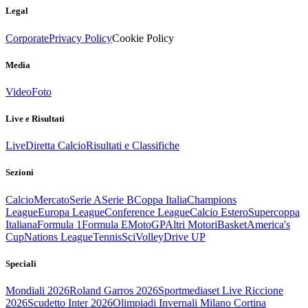
Legal
Corporate
Privacy Policy
Cookie Policy
Media
Video
Foto
Live e Risultati
Live
Diretta Calcio
Risultati e Classifiche
Sezioni
Calcio
Mercato
Serie A
Serie B
Coppa Italia
Champions
League
Europa League
Conference League
Calcio Estero
Supercoppa
Italiana
Formula 1
Formula E
MotoGP
Altri Motori
Basket
America's
Cup
Nations League
Tennis
Sci
Volley
Drive UP
Speciali
Mondiali 2026
Roland Garros 2026
Sportmediaset Live Riccione
2026
Scudetto Inter 2026
Olimpiadi Invernali Milano Cortina