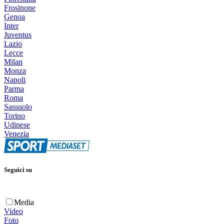
Frosinone
Genoa
Inter
Juventus
Lazio
Lecce
Milan
Monza
Napoli
Parma
Roma
Sassuolo
Torino
Udinese
Venezia
Seguici su
Media
Video
Foto