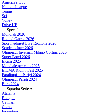
America's Cup
Nations League
Tennis
Sci
Volley
Drive UP
Speciali
Mondiali 2026
Roland Garros 2026
Sportmediaset Live Riccione 2026
Scudetto Inter 2026
Olimpiadi Invernali Milano Cortina 2026
Super Bowl 2026
Eicma 2025
Mondiale per club 2025
EICMA Riding Fest 2025
Paralimpiadi Parigi 2024
Olimpiadi Parigi 2024
Euro 2024
Squadra Serie A
Atalanta
Bologna
Cagliari
Como
Fiorentina