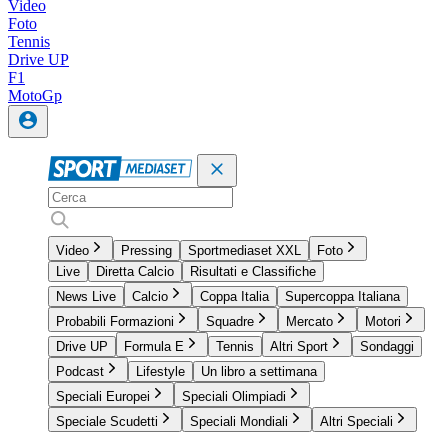
Video
Foto
Tennis
Drive UP
F1
MotoGp
Video
Pressing
Sportmediaset XXL
Foto
Live
Diretta Calcio
Risultati e Classifiche
News Live
Calcio
Coppa Italia
Supercoppa Italiana
Probabili Formazioni
Squadre
Mercato
Motori
Drive UP
Formula E
Tennis
Altri Sport
Sondaggi
Podcast
Lifestyle
Un libro a settimana
Speciali Europei
Speciali Olimpiadi
Speciale Scudetti
Speciali Mondiali
Altri Speciali