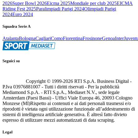
2026
Super Bowl 2026
Eicma 2025
Mondiale per club 2025
EICMA
Riding Fest 2025
Paralimpiadi Parigi 2024
Olimpiadi Parigi
2024
Euro 2024
Squadra Serie A
Atalanta
Bologna
Cagliari
Como
Fiorentina
Frosinone
Genoa
Inter
Juvent
Seguici su
Copyright © 1999-
2026
RTI S.p.A. Business Digital -
P.Iva 03976881007 - Tutti i diritti riservati - Per la pubblicità
Mediamond S.p.A. - RTI S.p.A., Mediaset N.V., sede legale
Amsterdam (Paesi Bassi) - Uffici Viale Europa 46, 20093 Cologno
Monzese (MI)
Rispetto ai contenuti e ai dati personali trasmessi e/o
riprodotti è vietata ogni utilizzazione funzionale all’addestramento di
sistemi di intelligenza artificiale generativa. È altresì fatto divieto
espresso di utilizzare mezzi automatizzati di data scraping.
Legal