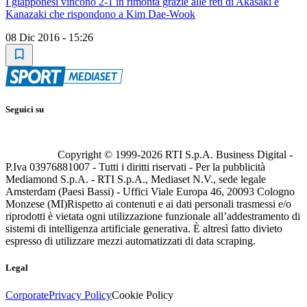
I giapponesi vincono 2-1 in rimonta grazie alle reti di Akasaki e
Kanazaki che rispondono a Kim Dae-Wook
08 Dic 2016 - 15:26
Seguici su
Copyright © 1999-
2026
RTI S.p.A. Business Digital -
P.Iva 03976881007 - Tutti i diritti riservati - Per la pubblicità
Mediamond S.p.A. - RTI S.p.A., Mediaset N.V., sede legale
Amsterdam (Paesi Bassi) - Uffici Viale Europa 46, 20093 Cologno
Monzese (MI)
Rispetto ai contenuti e ai dati personali trasmessi e/o
riprodotti è vietata ogni utilizzazione funzionale all’addestramento di
sistemi di intelligenza artificiale generativa. È altresì fatto divieto
espresso di utilizzare mezzi automatizzati di data scraping.
Legal
Corporate
Privacy Policy
Cookie Policy