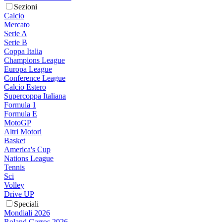
Sezioni
Calcio
Mercato
Serie A
Serie B
Coppa Italia
Champions League
Europa League
Conference League
Calcio Estero
Supercoppa Italiana
Formula 1
Formula E
MotoGP
Altri Motori
Basket
America's Cup
Nations League
Tennis
Sci
Volley
Drive UP
Speciali
Mondiali 2026
Roland Garros 2026