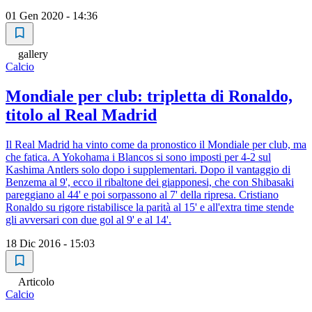
01 Gen 2020 - 14:36
gallery
Calcio
Mondiale per club: tripletta di Ronaldo,
titolo al Real Madrid
Il Real Madrid ha vinto come da pronostico il Mondiale per club, ma
che fatica. A Yokohama i Blancos si sono imposti per 4-2 sul
Kashima Antlers solo dopo i supplementari. Dopo il vantaggio di
Benzema al 9', ecco il ribaltone dei giapponesi, che con Shibasaki
pareggiano al 44' e poi sorpassono al 7' della ripresa. Cristiano
Ronaldo su rigore ristabilisce la parità al 15' e all'extra time stende
gli avversari con due gol al 9' e al 14'.
18 Dic 2016 - 15:03
Articolo
Calcio