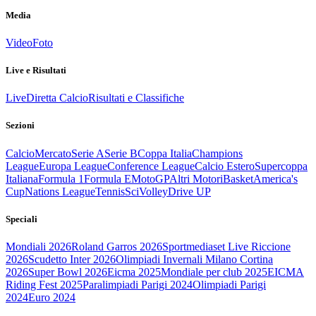
Media
Video
Foto
Live e Risultati
Live
Diretta Calcio
Risultati e Classifiche
Sezioni
Calcio
Mercato
Serie A
Serie B
Coppa Italia
Champions
League
Europa League
Conference League
Calcio Estero
Supercoppa
Italiana
Formula 1
Formula E
MotoGP
Altri Motori
Basket
America's
Cup
Nations League
Tennis
Sci
Volley
Drive UP
Speciali
Mondiali 2026
Roland Garros 2026
Sportmediaset Live Riccione
2026
Scudetto Inter 2026
Olimpiadi Invernali Milano Cortina
2026
Super Bowl 2026
Eicma 2025
Mondiale per club 2025
EICMA
Riding Fest 2025
Paralimpiadi Parigi 2024
Olimpiadi Parigi
2024
Euro 2024