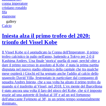
coppa imperatore
cristiano ronaldo
fifa
giappone
gallery
Calcio
Iniesta alza il primo trofeo del 2020:
trionfo del Vissel Kobe
Il Vissel Kobe si è aggiudicato la Coppa dell'Imperatore, il primo
trofeo calcistico in palio nell'anno, battendo a Tokyo per 2-0 il
Kashima Antlers. Una finale 'storica' quella di oggi, perché oltre a
dare il primo successo in assoluto al Kobe, è stata la prima partita
disputata nel nuovo stadio olimpico della capitale che tra qualche
mese ospiterà i Giochi ed ha segnato anche l'addio al calcio dello
spagnolo David Villa, festeggiato in particolare dal compagno di
squadra Andres Iniesta, che a sua volta ha alzato il primo trofeo da
quando si è trasferito al Vissel, nel 2018. L'ex mente del Barcellona
è stato ancora una volta il faro del gioco del Kobe, che si è imposto
grazie ad una autorete di Inukai al 18' e ad un gol fortunoso
dell'attaccante Fujimoto al 38', in un primo tempo sostanzialmente
dominato.