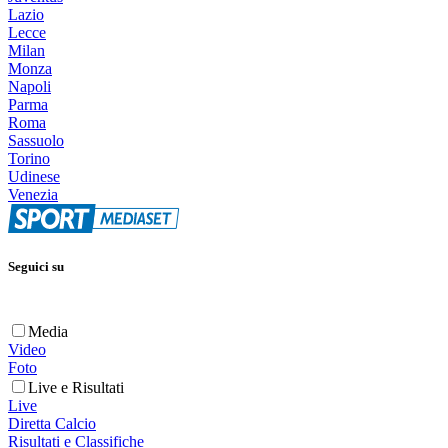
Lazio
Lecce
Milan
Monza
Napoli
Parma
Roma
Sassuolo
Torino
Udinese
Venezia
Seguici su
Media
Video
Foto
Live e Risultati
Live
Diretta Calcio
Risultati e Classifiche