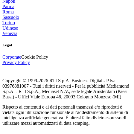
Napoli
Parma
Roma
Sassuolo
Torino
Udinese
Venezia
Legal
Corporate
Cookie Policy
Privacy Policy
Copyright © 1999-
2026
RTI S.p.A. Business Digital - P.Iva
03976881007 - Tutti i diritti riservati - Per la pubblicità Mediamond
S.p.A. - RTI S.p.A., Mediaset N.V., sede legale Amsterdam (Paesi
Bassi) - Uffici Viale Europa 46, 20093 Cologno Monzese (MI)
Rispetto ai contenuti e ai dati personali trasmessi e/o riprodotti è
vietata ogni utilizzazione funzionale all’addestramento di sistemi di
intelligenza artificiale generativa. È altresì fatto divieto espresso di
utilizzare mezzi automatizzati di data scraping.