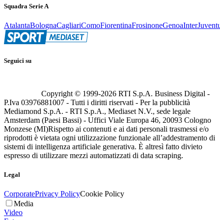
Squadra Serie A
Atalanta
Bologna
Cagliari
Como
Fiorentina
Frosinone
Genoa
Inter
Juvent
Seguici su
Copyright © 1999-
2026
RTI S.p.A. Business Digital -
P.Iva 03976881007 - Tutti i diritti riservati - Per la pubblicità
Mediamond S.p.A. - RTI S.p.A., Mediaset N.V., sede legale
Amsterdam (Paesi Bassi) - Uffici Viale Europa 46, 20093 Cologno
Monzese (MI)
Rispetto ai contenuti e ai dati personali trasmessi e/o
riprodotti è vietata ogni utilizzazione funzionale all’addestramento di
sistemi di intelligenza artificiale generativa. È altresì fatto divieto
espresso di utilizzare mezzi automatizzati di data scraping.
Legal
Corporate
Privacy Policy
Cookie Policy
Media
Video