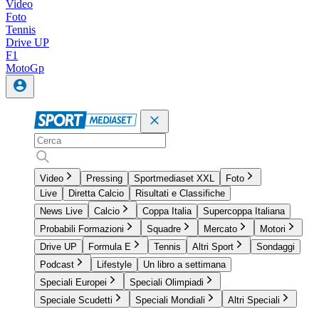
Video
Foto
Tennis
Drive UP
F1
MotoGp
Video
Pressing
Sportmediaset XXL
Foto
Live
Diretta Calcio
Risultati e Classifiche
News Live
Calcio
Coppa Italia
Supercoppa Italiana
Probabili Formazioni
Squadre
Mercato
Motori
Drive UP
Formula E
Tennis
Altri Sport
Sondaggi
Podcast
Lifestyle
Un libro a settimana
Speciali Europei
Speciali Olimpiadi
Speciale Scudetti
Speciali Mondiali
Altri Speciali