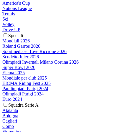
America's Cup
Nations League
Tennis
Sci
Volley
Drive UP
Speciali
Mondiali 2026
Roland Garros 2026
Sportmediaset Live Riccione 2026
Scudetto Inter 2026
Olimpiadi Invernali Milano Cortina 2026
Super Bowl 2026
Eicma 2025
Mondiale per club 2025
EICMA Riding Fest 2025
Paralimpiadi Parigi 2024
Olimpiadi Parigi 2024
Euro 2024
Squadra Serie A
Atalanta
Bologna
Cagliari
Como
Fiorentina