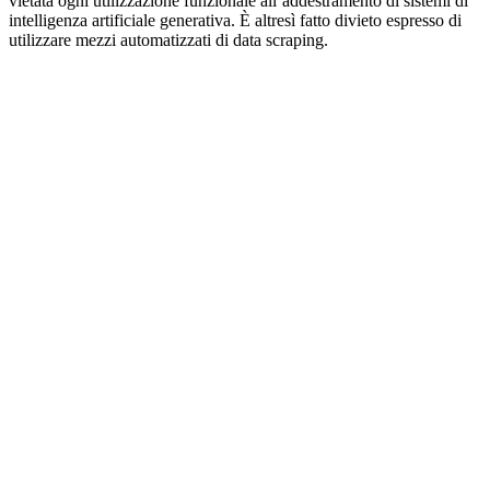
vietata ogni utilizzazione funzionale all’addestramento di sistemi di
intelligenza artificiale generativa. È altresì fatto divieto espresso di
utilizzare mezzi automatizzati di data scraping.