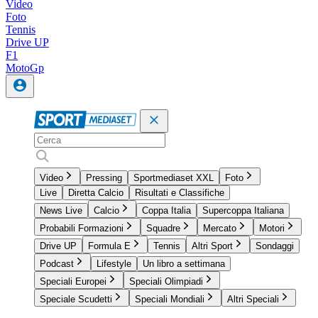
Video
Foto
Tennis
Drive UP
F1
MotoGp
Video
Pressing
Sportmediaset XXL
Foto
Live
Diretta Calcio
Risultati e Classifiche
News Live
Calcio
Coppa Italia
Supercoppa Italiana
Probabili Formazioni
Squadre
Mercato
Motori
Drive UP
Formula E
Tennis
Altri Sport
Sondaggi
Podcast
Lifestyle
Un libro a settimana
Speciali Europei
Speciali Olimpiadi
Speciale Scudetti
Speciali Mondiali
Altri Speciali