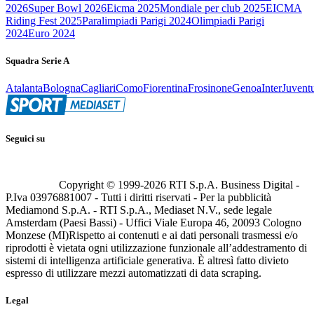
2026
Super Bowl 2026
Eicma 2025
Mondiale per club 2025
EICMA
Riding Fest 2025
Paralimpiadi Parigi 2024
Olimpiadi Parigi
2024
Euro 2024
Squadra Serie A
Atalanta
Bologna
Cagliari
Como
Fiorentina
Frosinone
Genoa
Inter
Juvent
Seguici su
Copyright © 1999-
2026
RTI S.p.A. Business Digital -
P.Iva 03976881007 - Tutti i diritti riservati - Per la pubblicità
Mediamond S.p.A. - RTI S.p.A., Mediaset N.V., sede legale
Amsterdam (Paesi Bassi) - Uffici Viale Europa 46, 20093 Cologno
Monzese (MI)
Rispetto ai contenuti e ai dati personali trasmessi e/o
riprodotti è vietata ogni utilizzazione funzionale all’addestramento di
sistemi di intelligenza artificiale generativa. È altresì fatto divieto
espresso di utilizzare mezzi automatizzati di data scraping.
Legal