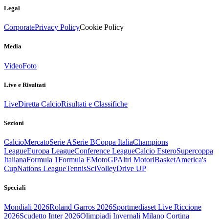
Legal
Corporate
Privacy Policy
Cookie Policy
Media
Video
Foto
Live e Risultati
Live
Diretta Calcio
Risultati e Classifiche
Sezioni
Calcio
Mercato
Serie A
Serie B
Coppa Italia
Champions
League
Europa League
Conference League
Calcio Estero
Supercoppa
Italiana
Formula 1
Formula E
MotoGP
Altri Motori
Basket
America's
Cup
Nations League
Tennis
Sci
Volley
Drive UP
Speciali
Mondiali 2026
Roland Garros 2026
Sportmediaset Live Riccione
2026
Scudetto Inter 2026
Olimpiadi Invernali Milano Cortina