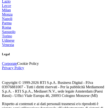
Lazio
Lecce
Milan
Monza
Napoli
Parma
Roma
Sassuolo
Torino
Udinese
Venezia
Legal
Corporate
Cookie Policy
Privacy Policy
Copyright © 1999-
2026
RTI S.p.A. Business Digital - P.Iva
03976881007 - Tutti i diritti riservati - Per la pubblicità Mediamond
S.p.A. - RTI S.p.A., Mediaset N.V., sede legale Amsterdam (Paesi
Bassi) - Uffici Viale Europa 46, 20093 Cologno Monzese (MI)
Rispetto ai contenuti e ai dati personali trasmessi e/o riprodotti è