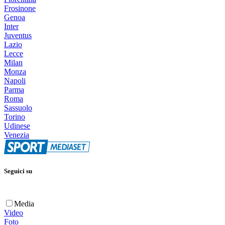
Frosinone
Genoa
Inter
Juventus
Lazio
Lecce
Milan
Monza
Napoli
Parma
Roma
Sassuolo
Torino
Udinese
Venezia
Seguici su
Media
Video
Foto