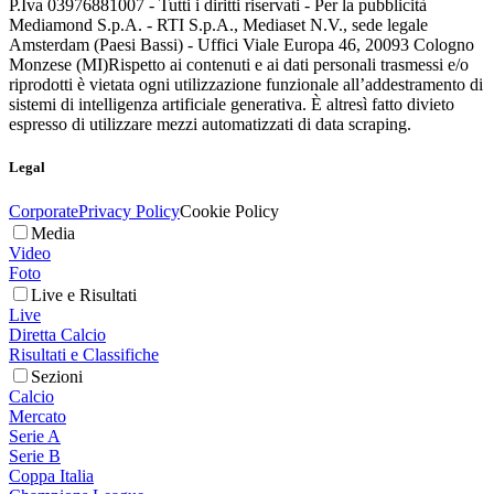
P.Iva 03976881007 - Tutti i diritti riservati - Per la pubblicità
Mediamond S.p.A. - RTI S.p.A., Mediaset N.V., sede legale
Amsterdam (Paesi Bassi) - Uffici Viale Europa 46, 20093 Cologno
Monzese (MI)
Rispetto ai contenuti e ai dati personali trasmessi e/o
riprodotti è vietata ogni utilizzazione funzionale all’addestramento di
sistemi di intelligenza artificiale generativa. È altresì fatto divieto
espresso di utilizzare mezzi automatizzati di data scraping.
Legal
Corporate
Privacy Policy
Cookie Policy
Media
Video
Foto
Live e Risultati
Live
Diretta Calcio
Risultati e Classifiche
Sezioni
Calcio
Mercato
Serie A
Serie B
Coppa Italia