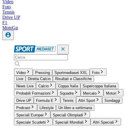
Video
Foto
Tennis
Drive UP
F1
MotoGp
Video
Pressing
Sportmediaset XXL
Foto
Live
Diretta Calcio
Risultati e Classifiche
News Live
Calcio
Coppa Italia
Supercoppa Italiana
Probabili Formazioni
Squadre
Mercato
Motori
Drive UP
Formula E
Tennis
Altri Sport
Sondaggi
Podcast
Lifestyle
Un libro a settimana
Speciali Europei
Speciali Olimpiadi
Speciale Scudetti
Speciali Mondiali
Altri Speciali