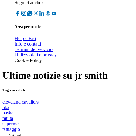
Seguici anche su
Area personale
Help e Faq
Info e contatti
Termini del servizio
Utilizzo dati e privacy
Cookie Policy
Ultime notizie su
jr smith
Tag correlati:
cleveland cavaliers
nba
basket
multa
supreme
tatuaggio
Articolo