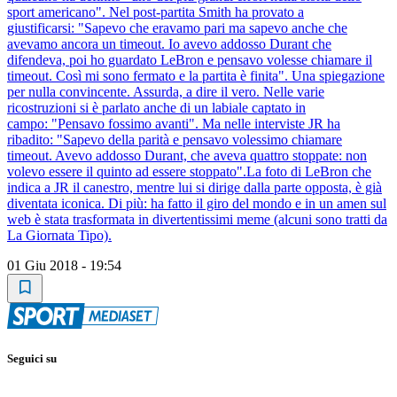
sport americano". Nel post-partita Smith ha provato a
giustificarsi: "Sapevo che eravamo pari ma sapevo anche che
avevamo ancora un timeout. Io avevo addosso Durant che
difendeva, poi ho guardato LeBron e pensavo volesse chiamare il
timeout. Così mi sono fermato e la partita è finita". Una spiegazione
per nulla convincente. Assurda, a dire il vero. Nelle varie
ricostruzioni si è parlato anche di un labiale captato in
campo: "Pensavo fossimo avanti". Ma nelle interviste JR ha
ribadito: "Sapevo della parità e pensavo volessimo chiamare
timeout. Avevo addosso Durant, che aveva quattro stoppate: non
volevo essere il quinto ad essere stoppato".La foto di LeBron che
indica a JR il canestro, mentre lui si dirige dalla parte opposta, è già
diventata iconica. Di più: ha fatto il giro del mondo e in un amen sul
web è stata trasformata in divertentissimi meme (alcuni sono tratti da
La Giornata Tipo).
01 Giu 2018 - 19:54
Seguici su