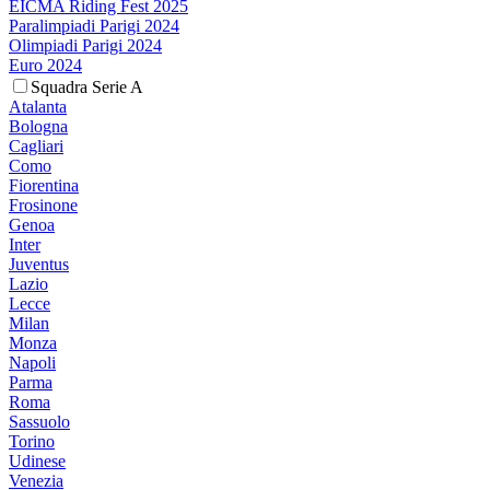
EICMA Riding Fest 2025
Paralimpiadi Parigi 2024
Olimpiadi Parigi 2024
Euro 2024
Squadra Serie A
Atalanta
Bologna
Cagliari
Como
Fiorentina
Frosinone
Genoa
Inter
Juventus
Lazio
Lecce
Milan
Monza
Napoli
Parma
Roma
Sassuolo
Torino
Udinese
Venezia