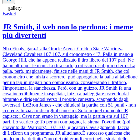
gallery
Basket
JR Smith, il web non lo perdona: i meme
più divertenti
Nba Finals, gara-1 alla Oracle Arena. Golden State Warriors-
Cleveland Cavaliers 107-107, sul cronometro 4"7. Palla in mano a
George Hill, che ha appena realizzato il tiro libero del 107 pari. Ne
ha un altro per le mani. Lo tira corto, cortissimo, sul primo ferro. La
palla, però, magicamente, finisce nelle mani di JR Smith, che col
cronometro che inizia a scorrere, può appoggiare la palla al tabellone
per un tap-in magari non comodissimo, considerando il traffico,
l'importanza, la stanchezza. Però, con un guizzo, JR Smith fa una
cosa incredibilmente inaspettata, inizia a palleggiare uscendo dal
pitturato e dirigendosi verso il proprio canestro, scappando dagli
avversari. LeBron James - che chiuderà la partita con 51 punti - non
ci crede. Inizia a indicargli il canestro. Solo in quel momento JR
capisce: i Cavs non erano in vantaggio, ma la partita era sul 107
pari. Lo scarico goffo per un compagno, la sirena, l'overtime (poi
stravinto dai Warriors). 107-107, giocatori Cavs sgomenti, faccia
di LeBron un programma, JR allucinato.È successo qualcosa che
qualcuno ha definito "uno dei più grandi errori nella storia dello