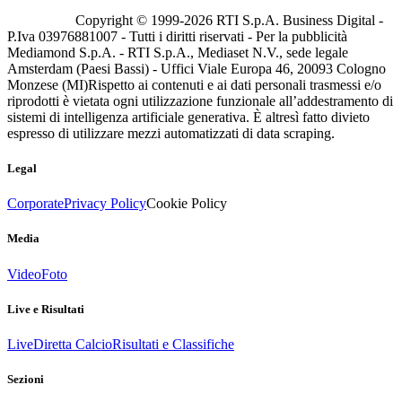
Copyright © 1999-
2026
RTI S.p.A. Business Digital -
P.Iva 03976881007 - Tutti i diritti riservati - Per la pubblicità
Mediamond S.p.A. - RTI S.p.A., Mediaset N.V., sede legale
Amsterdam (Paesi Bassi) - Uffici Viale Europa 46, 20093 Cologno
Monzese (MI)
Rispetto ai contenuti e ai dati personali trasmessi e/o
riprodotti è vietata ogni utilizzazione funzionale all’addestramento di
sistemi di intelligenza artificiale generativa. È altresì fatto divieto
espresso di utilizzare mezzi automatizzati di data scraping.
Legal
Corporate
Privacy Policy
Cookie Policy
Media
Video
Foto
Live e Risultati
Live
Diretta Calcio
Risultati e Classifiche
Sezioni