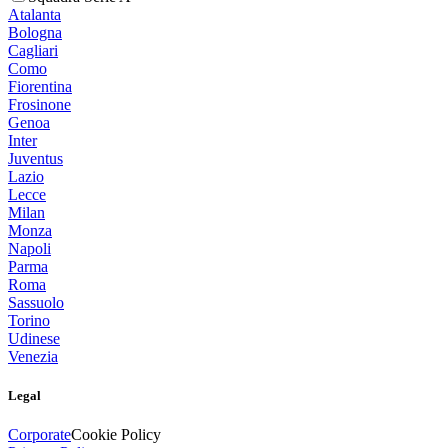
Atalanta
Bologna
Cagliari
Como
Fiorentina
Frosinone
Genoa
Inter
Juventus
Lazio
Lecce
Milan
Monza
Napoli
Parma
Roma
Sassuolo
Torino
Udinese
Venezia
Legal
Corporate
Cookie Policy