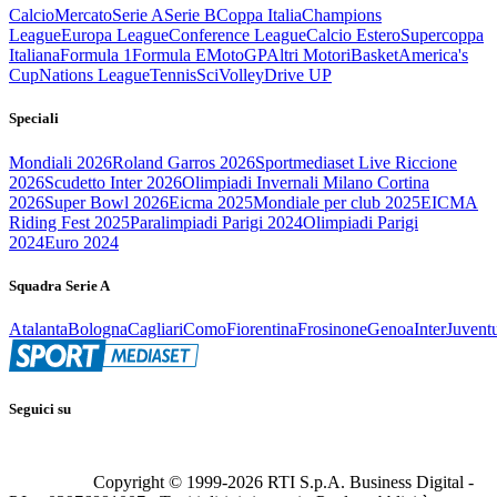
Calcio
Mercato
Serie A
Serie B
Coppa Italia
Champions
League
Europa League
Conference League
Calcio Estero
Supercoppa
Italiana
Formula 1
Formula E
MotoGP
Altri Motori
Basket
America's
Cup
Nations League
Tennis
Sci
Volley
Drive UP
Speciali
Mondiali 2026
Roland Garros 2026
Sportmediaset Live Riccione
2026
Scudetto Inter 2026
Olimpiadi Invernali Milano Cortina
2026
Super Bowl 2026
Eicma 2025
Mondiale per club 2025
EICMA
Riding Fest 2025
Paralimpiadi Parigi 2024
Olimpiadi Parigi
2024
Euro 2024
Squadra Serie A
Atalanta
Bologna
Cagliari
Como
Fiorentina
Frosinone
Genoa
Inter
Juvent
Seguici su
Copyright © 1999-
2026
RTI S.p.A. Business Digital -