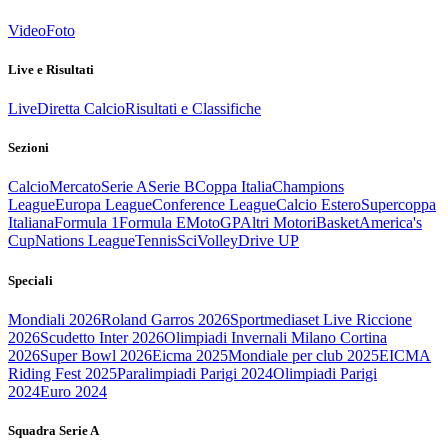
Video
Foto
Live e Risultati
Live
Diretta Calcio
Risultati e Classifiche
Sezioni
Calcio
Mercato
Serie A
Serie B
Coppa Italia
Champions
League
Europa League
Conference League
Calcio Estero
Supercoppa
Italiana
Formula 1
Formula E
MotoGP
Altri Motori
Basket
America's
Cup
Nations League
Tennis
Sci
Volley
Drive UP
Speciali
Mondiali 2026
Roland Garros 2026
Sportmediaset Live Riccione
2026
Scudetto Inter 2026
Olimpiadi Invernali Milano Cortina
2026
Super Bowl 2026
Eicma 2025
Mondiale per club 2025
EICMA
Riding Fest 2025
Paralimpiadi Parigi 2024
Olimpiadi Parigi
2024
Euro 2024
Squadra Serie A