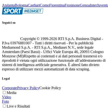
Atalanta
Bologna
Cagliari
Como
Fiorentina
Frosinone
Genoa
Inter
Juvent
Seguici su
Copyright © 1999-
2026
RTI S.p.A. Business Digital -
P.Iva 03976881007 - Tutti i diritti riservati - Per la pubblicità
Mediamond S.p.A. - RTI S.p.A., Mediaset N.V., sede legale
Amsterdam (Paesi Bassi) - Uffici Viale Europa 46, 20093 Cologno
Monzese (MI)
Rispetto ai contenuti e ai dati personali trasmessi e/o
riprodotti è vietata ogni utilizzazione funzionale all’addestramento di
sistemi di intelligenza artificiale generativa. È altresì fatto divieto
espresso di utilizzare mezzi automatizzati di data scraping.
Legal
Corporate
Privacy Policy
Cookie Policy
Media
Video
Foto
Live e Risultati