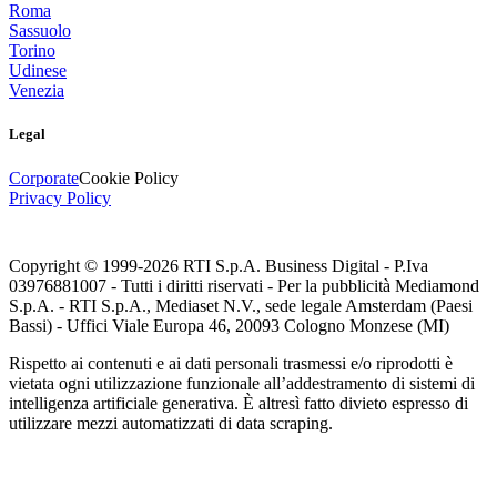
Roma
Sassuolo
Torino
Udinese
Venezia
Legal
Corporate
Cookie Policy
Privacy Policy
Copyright © 1999-
2026
RTI S.p.A. Business Digital - P.Iva
03976881007 - Tutti i diritti riservati - Per la pubblicità Mediamond
S.p.A. - RTI S.p.A., Mediaset N.V., sede legale Amsterdam (Paesi
Bassi) - Uffici Viale Europa 46, 20093 Cologno Monzese (MI)
Rispetto ai contenuti e ai dati personali trasmessi e/o riprodotti è
vietata ogni utilizzazione funzionale all’addestramento di sistemi di
intelligenza artificiale generativa. È altresì fatto divieto espresso di
utilizzare mezzi automatizzati di data scraping.