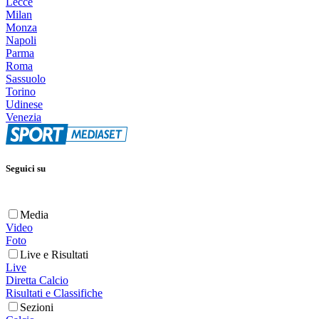
Lecce
Milan
Monza
Napoli
Parma
Roma
Sassuolo
Torino
Udinese
Venezia
Seguici su
Media
Video
Foto
Live e Risultati
Live
Diretta Calcio
Risultati e Classifiche
Sezioni