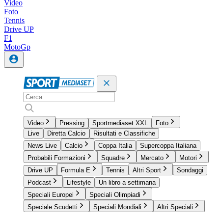
Video
Foto
Tennis
Drive UP
F1
MotoGp
Video
Pressing
Sportmediaset XXL
Foto
Live
Diretta Calcio
Risultati e Classifiche
News Live
Calcio
Coppa Italia
Supercoppa Italiana
Probabili Formazioni
Squadre
Mercato
Motori
Drive UP
Formula E
Tennis
Altri Sport
Sondaggi
Podcast
Lifestyle
Un libro a settimana
Speciali Europei
Speciali Olimpiadi
Speciale Scudetti
Speciali Mondiali
Altri Speciali