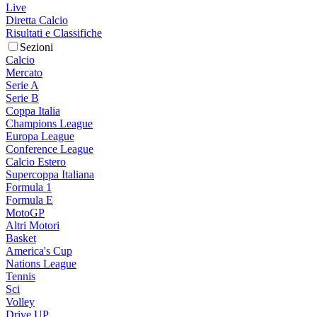
Live
Diretta Calcio
Risultati e Classifiche
Sezioni
Calcio
Mercato
Serie A
Serie B
Coppa Italia
Champions League
Europa League
Conference League
Calcio Estero
Supercoppa Italiana
Formula 1
Formula E
MotoGP
Altri Motori
Basket
America's Cup
Nations League
Tennis
Sci
Volley
Drive UP