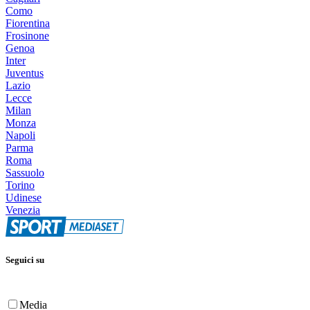
Como
Fiorentina
Frosinone
Genoa
Inter
Juventus
Lazio
Lecce
Milan
Monza
Napoli
Parma
Roma
Sassuolo
Torino
Udinese
Venezia
Seguici su
Media