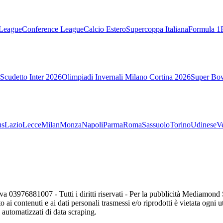
League
Conference League
Calcio Estero
Supercoppa Italiana
Formula 1
Scudetto Inter 2026
Olimpiadi Invernali Milano Cortina 2026
Super Bo
us
Lazio
Lecce
Milan
Monza
Napoli
Parma
Roma
Sassuolo
Torino
Udinese
V
va 03976881007 - Tutti i diritti riservati - Per la pubblicità Mediamon
o ai contenuti e ai dati personali trasmessi e/o riprodotti è vietata ogni 
zi automatizzati di data scraping.