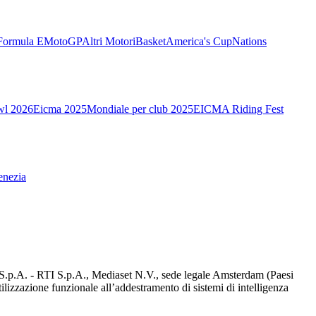
Formula E
MotoGP
Altri Motori
Basket
America's Cup
Nations
wl 2026
Eicma 2025
Mondiale per club 2025
EICMA Riding Fest
enezia
d S.p.A. - RTI S.p.A., Mediaset N.V., sede legale Amsterdam (Paesi
utilizzazione funzionale all’addestramento di sistemi di intelligenza