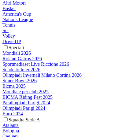
Altri Motori
Basket
America's Cup
Nations League
Tennis
Sci
Volley
Drive UP
Speciali
Mondiali 2026
Roland Garros 2026
Sportmediaset Live Riccione 2026
Scudetto Inter 2026
Olimpiadi Invernali Milano Cortina 2026
Super Bowl 2026
Eicma 2025
Mondiale per club 2025
EICMA Riding Fest 2025
Paralimpiadi Parigi 2024
Olimpiadi Parigi 2024
Euro 2024
Squadra Serie A
Atalanta
Bologna
Cagliari