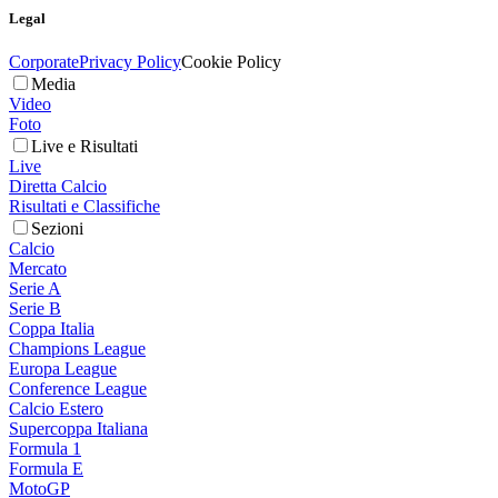
Legal
Corporate
Privacy Policy
Cookie Policy
Media
Video
Foto
Live e Risultati
Live
Diretta Calcio
Risultati e Classifiche
Sezioni
Calcio
Mercato
Serie A
Serie B
Coppa Italia
Champions League
Europa League
Conference League
Calcio Estero
Supercoppa Italiana
Formula 1
Formula E
MotoGP