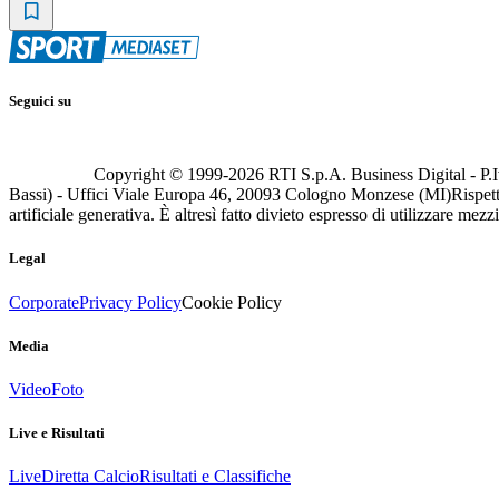
Seguici su
Copyright © 1999-
2026
RTI S.p.A. Business Digital - P.I
Bassi) - Uffici Viale Europa 46, 20093 Cologno Monzese (MI)
Rispett
artificiale generativa. È altresì fatto divieto espresso di utilizzare mez
Legal
Corporate
Privacy Policy
Cookie Policy
Media
Video
Foto
Live e Risultati
Live
Diretta Calcio
Risultati e Classifiche