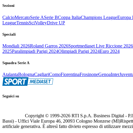
Sezioni
Calcio
Mercato
Serie A
Serie B
Coppa Italia
Champions League
Europa 
League
Tennis
Sci
Volley
Drive UP
Speciali
Mondiali 2026
Roland Garros 2026
Sportmediaset Live Riccione 2026
2025
Paralimpiadi Parigi 2024
Olimpiadi Parigi 2024
Euro 2024
Squadra Serie A
Atalanta
Bologna
Cagliari
Como
Fiorentina
Frosinone
Genoa
Inter
Juvent
Seguici su
Copyright © 1999-
2026
RTI S.p.A. Business Digital - P.I
Bassi) - Uffici Viale Europa 46, 20093 Cologno Monzese (MI)
Rispett
artificiale generativa. È altresì fatto divieto espresso di utilizzare mez