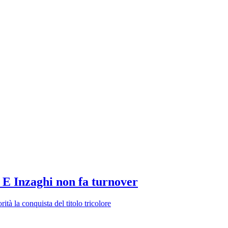
i. E Inzaghi non fa turnover
ità la conquista del titolo tricolore