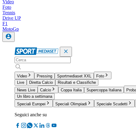
Video
Foto
Tennis
Drive UP
F1
MotoGp
Video
Pressing
Sportmediaset XXL
Foto
Live
Diretta Calcio
Risultati e Classifiche
News Live
Calcio
Coppa Italia
Supercoppa Italiana
Proba
Un libro a settimana
Speciali Europei
Speciali Olimpiadi
Speciale Scudetti
Seguici anche su