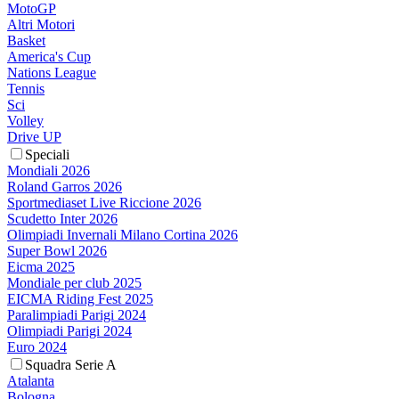
MotoGP
Altri Motori
Basket
America's Cup
Nations League
Tennis
Sci
Volley
Drive UP
Speciali
Mondiali 2026
Roland Garros 2026
Sportmediaset Live Riccione 2026
Scudetto Inter 2026
Olimpiadi Invernali Milano Cortina 2026
Super Bowl 2026
Eicma 2025
Mondiale per club 2025
EICMA Riding Fest 2025
Paralimpiadi Parigi 2024
Olimpiadi Parigi 2024
Euro 2024
Squadra Serie A
Atalanta
Bologna