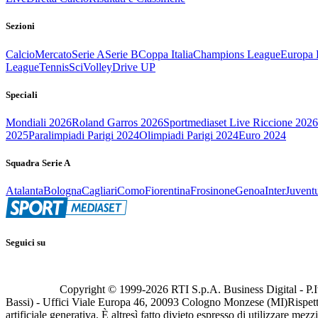
Sezioni
Calcio
Mercato
Serie A
Serie B
Coppa Italia
Champions League
Europa 
League
Tennis
Sci
Volley
Drive UP
Speciali
Mondiali 2026
Roland Garros 2026
Sportmediaset Live Riccione 2026
2025
Paralimpiadi Parigi 2024
Olimpiadi Parigi 2024
Euro 2024
Squadra Serie A
Atalanta
Bologna
Cagliari
Como
Fiorentina
Frosinone
Genoa
Inter
Juvent
Seguici su
Copyright © 1999-
2026
RTI S.p.A. Business Digital - P.I
Bassi) - Uffici Viale Europa 46, 20093 Cologno Monzese (MI)
Rispett
artificiale generativa. È altresì fatto divieto espresso di utilizzare mez