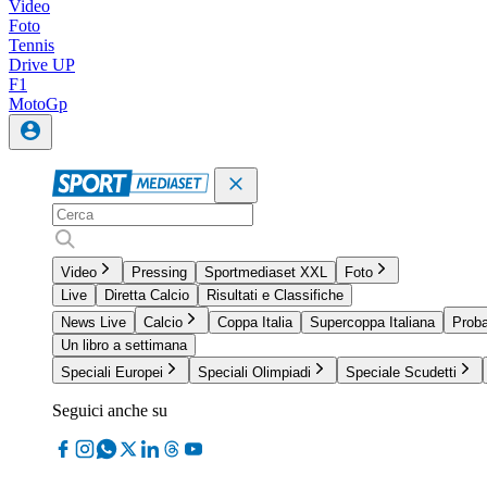
Video
Foto
Tennis
Drive UP
F1
MotoGp
Video
Pressing
Sportmediaset XXL
Foto
Live
Diretta Calcio
Risultati e Classifiche
News Live
Calcio
Coppa Italia
Supercoppa Italiana
Proba
Un libro a settimana
Speciali Europei
Speciali Olimpiadi
Speciale Scudetti
Seguici anche su