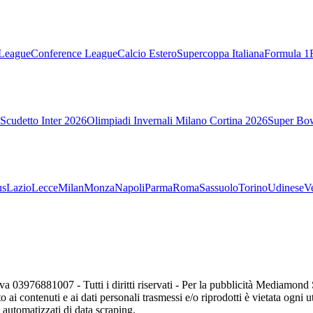
League
Conference League
Calcio Estero
Supercoppa Italiana
Formula 1
Scudetto Inter 2026
Olimpiadi Invernali Milano Cortina 2026
Super Bo
us
Lazio
Lecce
Milan
Monza
Napoli
Parma
Roma
Sassuolo
Torino
Udinese
V
va 03976881007 - Tutti i diritti riservati - Per la pubblicità Mediamon
o ai contenuti e ai dati personali trasmessi e/o riprodotti è vietata ogni 
zi automatizzati di data scraping.