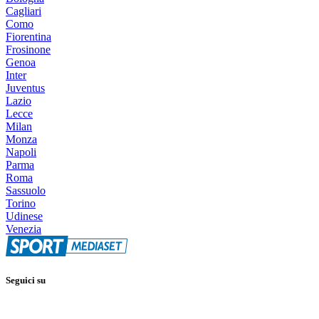
Cagliari
Como
Fiorentina
Frosinone
Genoa
Inter
Juventus
Lazio
Lecce
Milan
Monza
Napoli
Parma
Roma
Sassuolo
Torino
Udinese
Venezia
Seguici su