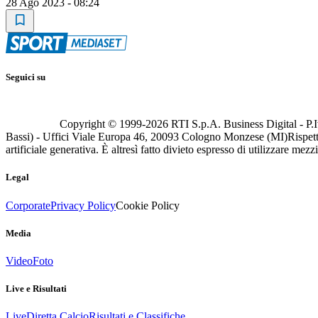
28 Ago 2023 - 08:24
Seguici su
Copyright © 1999-
2026
RTI S.p.A. Business Digital - P.I
Bassi) - Uffici Viale Europa 46, 20093 Cologno Monzese (MI)
Rispett
artificiale generativa. È altresì fatto divieto espresso di utilizzare mez
Legal
Corporate
Privacy Policy
Cookie Policy
Media
Video
Foto
Live e Risultati
Live
Diretta Calcio
Risultati e Classifiche