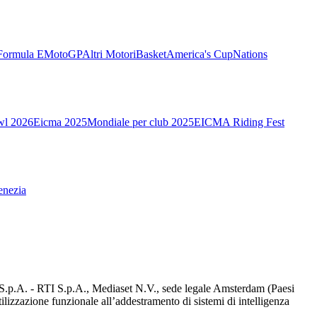
Formula E
MotoGP
Altri Motori
Basket
America's Cup
Nations
wl 2026
Eicma 2025
Mondiale per club 2025
EICMA Riding Fest
enezia
d S.p.A. - RTI S.p.A., Mediaset N.V., sede legale Amsterdam (Paesi
utilizzazione funzionale all’addestramento di sistemi di intelligenza