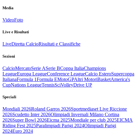
Media
Video
Foto
Live e Risultati
Live
Diretta Calcio
Risultati e Classifiche
Sezioni
Calcio
Mercato
Serie A
Serie B
Coppa Italia
Champions
League
Europa League
Conference League
Calcio Estero
Supercoppa
Italiana
Formula 1
Formula E
MotoGP
Altri Motori
Basket
America's
Cup
Nations League
Tennis
Sci
Volley
Drive UP
Speciali
Mondiali 2026
Roland Garros 2026
Sportmediaset Live Riccione
2026
Scudetto Inter 2026
Olimpiadi Invernali Milano Cortina
2026
Super Bowl 2026
Eicma 2025
Mondiale per club 2025
EICMA
Riding Fest 2025
Paralimpiadi Parigi 2024
Olimpiadi Parigi
2024
Euro 2024