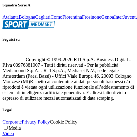
Squadra Serie A
Atalanta
Bologna
Cagliari
Como
Fiorentina
Frosinone
Genoa
Inter
Juvent
Seguici su
Copyright © 1999-
2026
RTI S.p.A. Business Digital -
P.Iva 03976881007 - Tutti i diritti riservati - Per la pubblicità
Mediamond S.p.A. - RTI S.p.A., Mediaset N.V., sede legale
Amsterdam (Paesi Bassi) - Uffici Viale Europa 46, 20093 Cologno
Monzese (MI)
Rispetto ai contenuti e ai dati personali trasmessi e/o
riprodotti è vietata ogni utilizzazione funzionale all’addestramento di
sistemi di intelligenza artificiale generativa. È altresì fatto divieto
espresso di utilizzare mezzi automatizzati di data scraping.
Legal
Corporate
Privacy Policy
Cookie Policy
Media
Video