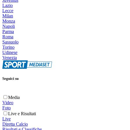
Juventus
Lazio
Lecce
Milan
Monza
Napoli
Parma
Roma
Sassuolo
Torino
Udinese
Venezia
Seguici su
Media
Video
Foto
Live e Risultati
Live
Diretta Calcio
Risultati e Classifiche