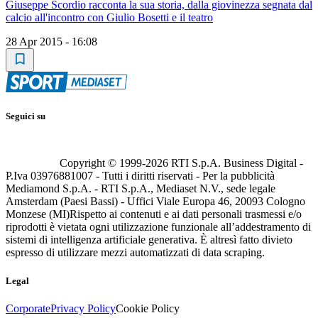
Giuseppe Scordio racconta la sua storia, dalla giovinezza segnata dal
calcio all'incontro con Giulio Bosetti e il teatro
28 Apr 2015 - 16:08
Seguici su
Copyright © 1999-
2026
RTI S.p.A. Business Digital -
P.Iva 03976881007 - Tutti i diritti riservati - Per la pubblicità
Mediamond S.p.A. - RTI S.p.A., Mediaset N.V., sede legale
Amsterdam (Paesi Bassi) - Uffici Viale Europa 46, 20093 Cologno
Monzese (MI)
Rispetto ai contenuti e ai dati personali trasmessi e/o
riprodotti è vietata ogni utilizzazione funzionale all’addestramento di
sistemi di intelligenza artificiale generativa. È altresì fatto divieto
espresso di utilizzare mezzi automatizzati di data scraping.
Legal
Corporate
Privacy Policy
Cookie Policy