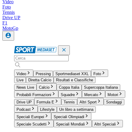
Video
Foto
Tennis
Drive UP
F1
MotoGp
Video
Pressing
Sportmediaset XXL
Foto
Live
Diretta Calcio
Risultati e Classifiche
News Live
Calcio
Coppa Italia
Supercoppa Italiana
Probabili Formazioni
Squadre
Mercato
Motori
Drive UP
Formula E
Tennis
Altri Sport
Sondaggi
Podcast
Lifestyle
Un libro a settimana
Speciali Europei
Speciali Olimpiadi
Speciale Scudetti
Speciali Mondiali
Altri Speciali