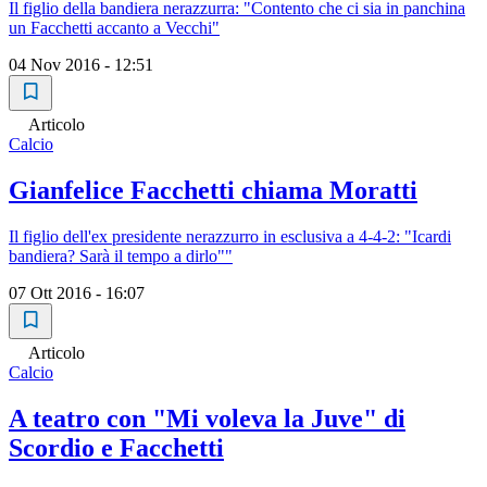
Il figlio della bandiera nerazzurra: "Contento che ci sia in panchina
un Facchetti accanto a Vecchi"
04 Nov 2016 - 12:51
Articolo
Calcio
Gianfelice Facchetti chiama Moratti
Il figlio dell'ex presidente nerazzurro in esclusiva a 4-4-2: "Icardi
bandiera? Sarà il tempo a dirlo""
07 Ott 2016 - 16:07
Articolo
Calcio
A teatro con "Mi voleva la Juve" di
Scordio e Facchetti