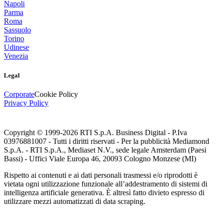
Napoli
Parma
Roma
Sassuolo
Torino
Udinese
Venezia
Legal
Corporate
Cookie Policy
Privacy Policy
Copyright © 1999-
2026
RTI S.p.A. Business Digital - P.Iva
03976881007 - Tutti i diritti riservati - Per la pubblicità Mediamond
S.p.A. - RTI S.p.A., Mediaset N.V., sede legale Amsterdam (Paesi
Bassi) - Uffici Viale Europa 46, 20093 Cologno Monzese (MI)
Rispetto ai contenuti e ai dati personali trasmessi e/o riprodotti è
vietata ogni utilizzazione funzionale all’addestramento di sistemi di
intelligenza artificiale generativa. È altresì fatto divieto espresso di
utilizzare mezzi automatizzati di data scraping.