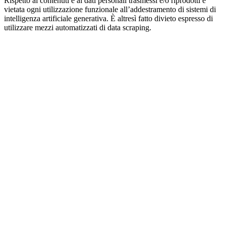
Rispetto ai contenuti e ai dati personali trasmessi e/o riprodotti è
vietata ogni utilizzazione funzionale all’addestramento di sistemi di
intelligenza artificiale generativa. È altresì fatto divieto espresso di
utilizzare mezzi automatizzati di data scraping.