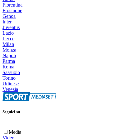
Fiorentina
Frosinone
Genoa
Inter
Juventus
Lazio
Lecce
Milan
Monza
Napoli
Parma
Roma
Sassuolo
Torino
Udinese
Venezia
Seguici su
Media
Video