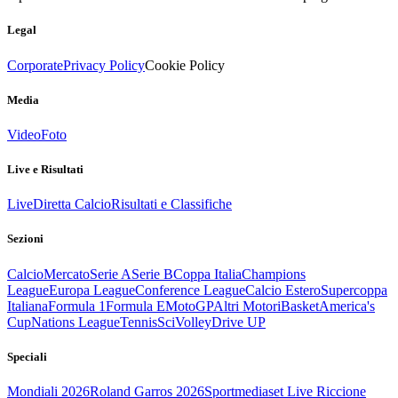
Legal
Corporate
Privacy Policy
Cookie Policy
Media
Video
Foto
Live e Risultati
Live
Diretta Calcio
Risultati e Classifiche
Sezioni
Calcio
Mercato
Serie A
Serie B
Coppa Italia
Champions
League
Europa League
Conference League
Calcio Estero
Supercoppa
Italiana
Formula 1
Formula E
MotoGP
Altri Motori
Basket
America's
Cup
Nations League
Tennis
Sci
Volley
Drive UP
Speciali
Mondiali 2026
Roland Garros 2026
Sportmediaset Live Riccione