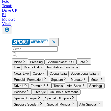
Foto
Tennis
Drive UP
F1
MotoGp
Virali
Video
Pressing
Sportmediaset XXL
Foto
Live
Diretta Calcio
Risultati e Classifiche
News Live
Calcio
Coppa Italia
Supercoppa Italiana
Probabili Formazioni
Squadre
Mercato
Motori
Drive UP
Formula E
Tennis
Altri Sport
Sondaggi
Podcast
Lifestyle
Un libro a settimana
Speciali Europei
Speciali Olimpiadi
Speciale Scudetti
Speciali Mondiali
Altri Speciali