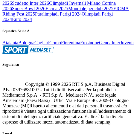
2026
Scudetto Inter 2026
Olimpiadi Invernali Milano Cortina
2026
Super Bowl 2026
Eicma 2025
Mondiale per club 2025
EICMA
Riding Fest 2025
Paralimpiadi Parigi 2024
Olimpiadi Parigi
2024
Euro 2024
Squadra Serie A
Atalanta
Bologna
Cagliari
Como
Fiorentina
Frosinone
Genoa
Inter
Juvent
Seguici su
Copyright © 1999-
2026
RTI S.p.A. Business Digital -
P.Iva 03976881007 - Tutti i diritti riservati - Per la pubblicità
Mediamond S.p.A. - RTI S.p.A., Mediaset N.V., sede legale
Amsterdam (Paesi Bassi) - Uffici Viale Europa 46, 20093 Cologno
Monzese (MI)
Rispetto ai contenuti e ai dati personali trasmessi e/o
riprodotti è vietata ogni utilizzazione funzionale all’addestramento di
sistemi di intelligenza artificiale generativa. È altresì fatto divieto
espresso di utilizzare mezzi automatizzati di data scraping.
Legal