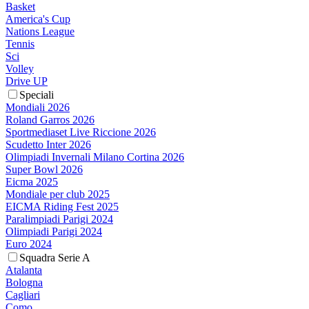
Basket
America's Cup
Nations League
Tennis
Sci
Volley
Drive UP
Speciali
Mondiali 2026
Roland Garros 2026
Sportmediaset Live Riccione 2026
Scudetto Inter 2026
Olimpiadi Invernali Milano Cortina 2026
Super Bowl 2026
Eicma 2025
Mondiale per club 2025
EICMA Riding Fest 2025
Paralimpiadi Parigi 2024
Olimpiadi Parigi 2024
Euro 2024
Squadra Serie A
Atalanta
Bologna
Cagliari
Como