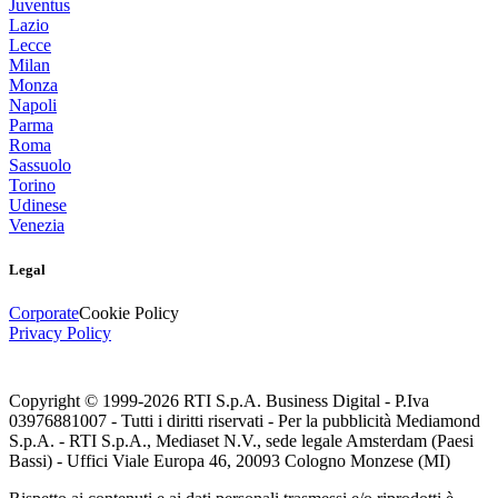
Juventus
Lazio
Lecce
Milan
Monza
Napoli
Parma
Roma
Sassuolo
Torino
Udinese
Venezia
Legal
Corporate
Cookie Policy
Privacy Policy
Copyright © 1999-
2026
RTI S.p.A. Business Digital - P.Iva
03976881007 - Tutti i diritti riservati - Per la pubblicità Mediamond
S.p.A. - RTI S.p.A., Mediaset N.V., sede legale Amsterdam (Paesi
Bassi) - Uffici Viale Europa 46, 20093 Cologno Monzese (MI)