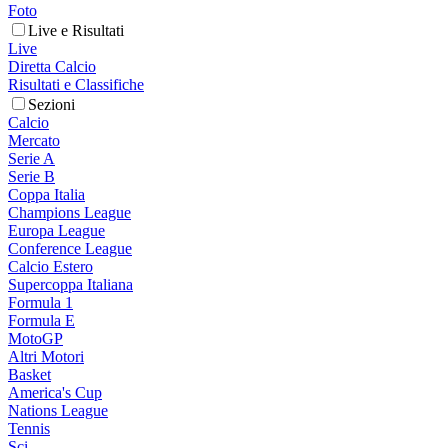
Foto
Live e Risultati
Live
Diretta Calcio
Risultati e Classifiche
Sezioni
Calcio
Mercato
Serie A
Serie B
Coppa Italia
Champions League
Europa League
Conference League
Calcio Estero
Supercoppa Italiana
Formula 1
Formula E
MotoGP
Altri Motori
Basket
America's Cup
Nations League
Tennis
Sci