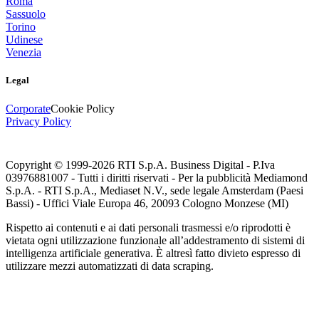
Roma
Sassuolo
Torino
Udinese
Venezia
Legal
Corporate
Cookie Policy
Privacy Policy
Copyright © 1999-
2026
RTI S.p.A. Business Digital - P.Iva
03976881007 - Tutti i diritti riservati - Per la pubblicità Mediamond
S.p.A. - RTI S.p.A., Mediaset N.V., sede legale Amsterdam (Paesi
Bassi) - Uffici Viale Europa 46, 20093 Cologno Monzese (MI)
Rispetto ai contenuti e ai dati personali trasmessi e/o riprodotti è
vietata ogni utilizzazione funzionale all’addestramento di sistemi di
intelligenza artificiale generativa. È altresì fatto divieto espresso di
utilizzare mezzi automatizzati di data scraping.