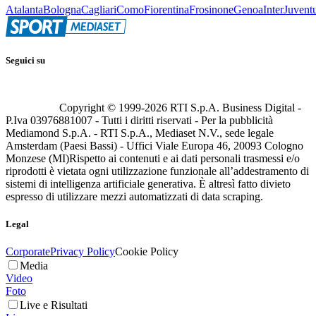
Atalanta
Bologna
Cagliari
Como
Fiorentina
Frosinone
Genoa
Inter
Juvent
Seguici su
Copyright © 1999-
2026
RTI S.p.A. Business Digital -
P.Iva 03976881007 - Tutti i diritti riservati - Per la pubblicità
Mediamond S.p.A. - RTI S.p.A., Mediaset N.V., sede legale
Amsterdam (Paesi Bassi) - Uffici Viale Europa 46, 20093 Cologno
Monzese (MI)
Rispetto ai contenuti e ai dati personali trasmessi e/o
riprodotti è vietata ogni utilizzazione funzionale all’addestramento di
sistemi di intelligenza artificiale generativa. È altresì fatto divieto
espresso di utilizzare mezzi automatizzati di data scraping.
Legal
Corporate
Privacy Policy
Cookie Policy
Media
Video
Foto
Live e Risultati