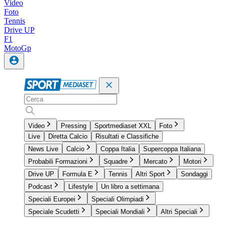
Video
Foto
Tennis
Drive UP
F1
MotoGp
Video
Pressing
Sportmediaset XXL
Foto
Live
Diretta Calcio
Risultati e Classifiche
News Live
Calcio
Coppa Italia
Supercoppa Italiana
Probabili Formazioni
Squadre
Mercato
Motori
Drive UP
Formula E
Tennis
Altri Sport
Sondaggi
Podcast
Lifestyle
Un libro a settimana
Speciali Europei
Speciali Olimpiadi
Speciale Scudetti
Speciali Mondiali
Altri Speciali