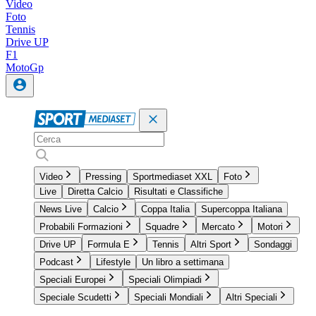
Video
Foto
Tennis
Drive UP
F1
MotoGp
Video
Pressing
Sportmediaset XXL
Foto
Live
Diretta Calcio
Risultati e Classifiche
News Live
Calcio
Coppa Italia
Supercoppa Italiana
Probabili Formazioni
Squadre
Mercato
Motori
Drive UP
Formula E
Tennis
Altri Sport
Sondaggi
Podcast
Lifestyle
Un libro a settimana
Speciali Europei
Speciali Olimpiadi
Speciale Scudetti
Speciali Mondiali
Altri Speciali