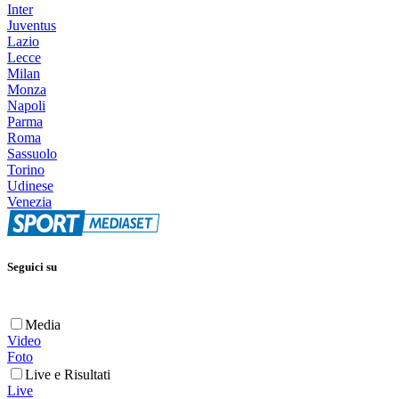
Inter
Juventus
Lazio
Lecce
Milan
Monza
Napoli
Parma
Roma
Sassuolo
Torino
Udinese
Venezia
Seguici su
Media
Video
Foto
Live e Risultati
Live