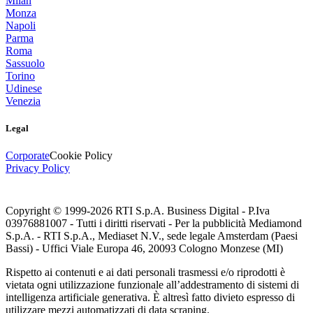
Milan
Monza
Napoli
Parma
Roma
Sassuolo
Torino
Udinese
Venezia
Legal
Corporate
Cookie Policy
Privacy Policy
Copyright © 1999-
2026
RTI S.p.A. Business Digital - P.Iva
03976881007 - Tutti i diritti riservati - Per la pubblicità Mediamond
S.p.A. - RTI S.p.A., Mediaset N.V., sede legale Amsterdam (Paesi
Bassi) - Uffici Viale Europa 46, 20093 Cologno Monzese (MI)
Rispetto ai contenuti e ai dati personali trasmessi e/o riprodotti è
vietata ogni utilizzazione funzionale all’addestramento di sistemi di
intelligenza artificiale generativa. È altresì fatto divieto espresso di
utilizzare mezzi automatizzati di data scraping.