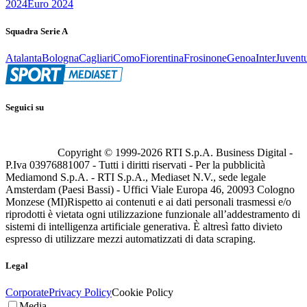
2024
Euro 2024
Squadra Serie A
Atalanta
Bologna
Cagliari
Como
Fiorentina
Frosinone
Genoa
Inter
Juvent
Seguici su
Copyright © 1999-
2026
RTI S.p.A. Business Digital -
P.Iva 03976881007 - Tutti i diritti riservati - Per la pubblicità
Mediamond S.p.A. - RTI S.p.A., Mediaset N.V., sede legale
Amsterdam (Paesi Bassi) - Uffici Viale Europa 46, 20093 Cologno
Monzese (MI)
Rispetto ai contenuti e ai dati personali trasmessi e/o
riprodotti è vietata ogni utilizzazione funzionale all’addestramento di
sistemi di intelligenza artificiale generativa. È altresì fatto divieto
espresso di utilizzare mezzi automatizzati di data scraping.
Legal
Corporate
Privacy Policy
Cookie Policy
Media