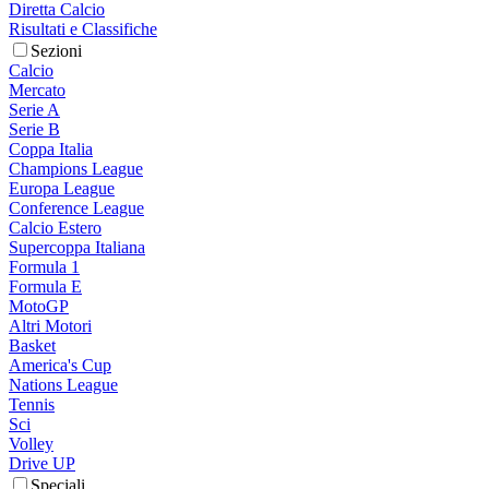
Diretta Calcio
Risultati e Classifiche
Sezioni
Calcio
Mercato
Serie A
Serie B
Coppa Italia
Champions League
Europa League
Conference League
Calcio Estero
Supercoppa Italiana
Formula 1
Formula E
MotoGP
Altri Motori
Basket
America's Cup
Nations League
Tennis
Sci
Volley
Drive UP
Speciali