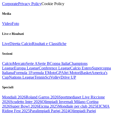
Corporate
Privacy Policy
Cookie Policy
Media
Video
Foto
Live e Risultati
Live
Diretta Calcio
Risultati e Classifiche
Sezioni
Calcio
Mercato
Serie A
Serie B
Coppa Italia
Champions
League
Europa League
Conference League
Calcio Estero
Supercoppa
Italiana
Formula 1
Formula E
MotoGP
Altri Motori
Basket
America's
Cup
Nations League
Tennis
Sci
Volley
Drive UP
Speciali
Mondiali 2026
Roland Garros 2026
Sportmediaset Live Riccione
2026
Scudetto Inter 2026
Olimpiadi Invernali Milano Cortina
2026
Super Bowl 2026
Eicma 2025
Mondiale per club 2025
EICMA
Riding Fest 2025
Paralimpiadi Parigi 2024
Olimpiadi Parigi