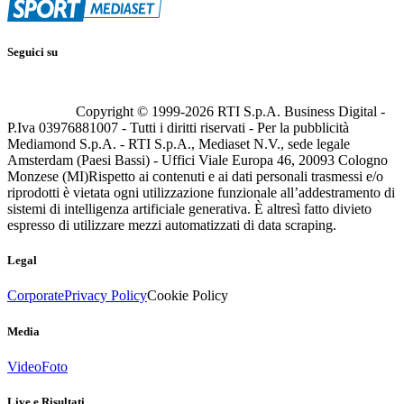
Seguici su
Copyright © 1999-
2026
RTI S.p.A. Business Digital -
P.Iva 03976881007 - Tutti i diritti riservati - Per la pubblicità
Mediamond S.p.A. - RTI S.p.A., Mediaset N.V., sede legale
Amsterdam (Paesi Bassi) - Uffici Viale Europa 46, 20093 Cologno
Monzese (MI)
Rispetto ai contenuti e ai dati personali trasmessi e/o
riprodotti è vietata ogni utilizzazione funzionale all’addestramento di
sistemi di intelligenza artificiale generativa. È altresì fatto divieto
espresso di utilizzare mezzi automatizzati di data scraping.
Legal
Corporate
Privacy Policy
Cookie Policy
Media
Video
Foto
Live e Risultati