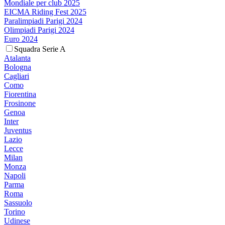
Mondiale per club 2025
EICMA Riding Fest 2025
Paralimpiadi Parigi 2024
Olimpiadi Parigi 2024
Euro 2024
Squadra Serie A
Atalanta
Bologna
Cagliari
Como
Fiorentina
Frosinone
Genoa
Inter
Juventus
Lazio
Lecce
Milan
Monza
Napoli
Parma
Roma
Sassuolo
Torino
Udinese