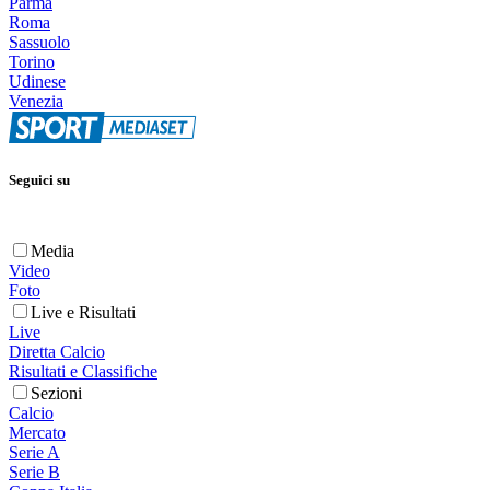
Parma
Roma
Sassuolo
Torino
Udinese
Venezia
Seguici su
Media
Video
Foto
Live e Risultati
Live
Diretta Calcio
Risultati e Classifiche
Sezioni
Calcio
Mercato
Serie A
Serie B