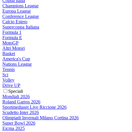
Coppa Italia
Champions League
Europa League
Conference League
Calcio Estero
Supercoppa Italiana
Formula 1
Formula E
MotoGP
Altri Motori
Basket
America's Cup
Nations League
Tennis
Sci
Volley
Drive UP
Speciali
Mondiali 2026
Roland Garros 2026
Sportmediaset Live Riccione 2026
Scudetto Inter 2026
Olimpiadi Invernali Milano Cortina 2026
Super Bowl 2026
Eicma 2025