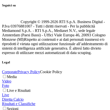
Seguici su
Copyright © 1999-
2026
RTI S.p.A. Business Digital -
P.Iva 03976881007 - Tutti i diritti riservati - Per la pubblicità
Mediamond S.p.A. - RTI S.p.A., Mediaset N.V., sede legale
Amsterdam (Paesi Bassi) - Uffici Viale Europa 46, 20093 Cologno
Monzese (MI)
Rispetto ai contenuti e ai dati personali trasmessi e/o
riprodotti è vietata ogni utilizzazione funzionale all’addestramento di
sistemi di intelligenza artificiale generativa. È altresì fatto divieto
espresso di utilizzare mezzi automatizzati di data scraping.
Legal
Corporate
Privacy Policy
Cookie Policy
Media
Video
Foto
Live e Risultati
Live
Diretta Calcio
Risultati e Classifiche
Sezioni