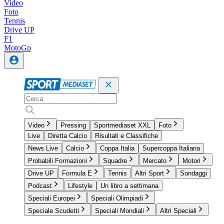
Video
Foto
Tennis
Drive UP
F1
MotoGp
Video
Pressing
Sportmediaset XXL
Foto
Live
Diretta Calcio
Risultati e Classifiche
News Live
Calcio
Coppa Italia
Supercoppa Italiana
Probabili Formazioni
Squadre
Mercato
Motori
Drive UP
Formula E
Tennis
Altri Sport
Sondaggi
Podcast
Lifestyle
Un libro a settimana
Speciali Europei
Speciali Olimpiadi
Speciale Scudetti
Speciali Mondiali
Altri Speciali