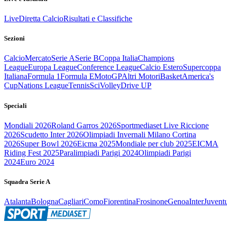
Live
Diretta Calcio
Risultati e Classifiche
Sezioni
Calcio
Mercato
Serie A
Serie B
Coppa Italia
Champions
League
Europa League
Conference League
Calcio Estero
Supercoppa
Italiana
Formula 1
Formula E
MotoGP
Altri Motori
Basket
America's
Cup
Nations League
Tennis
Sci
Volley
Drive UP
Speciali
Mondiali 2026
Roland Garros 2026
Sportmediaset Live Riccione
2026
Scudetto Inter 2026
Olimpiadi Invernali Milano Cortina
2026
Super Bowl 2026
Eicma 2025
Mondiale per club 2025
EICMA
Riding Fest 2025
Paralimpiadi Parigi 2024
Olimpiadi Parigi
2024
Euro 2024
Squadra Serie A
Atalanta
Bologna
Cagliari
Como
Fiorentina
Frosinone
Genoa
Inter
Juvent