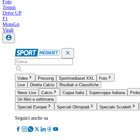
Foto
Tennis
Drive UP
F1
MotoGp
Virali
Video
Pressing
Sportmediaset XXL
Foto
Live
Diretta Calcio
Risultati e Classifiche
News Live
Calcio
Coppa Italia
Supercoppa Italiana
Proba
Un libro a settimana
Speciali Europei
Speciali Olimpiadi
Speciale Scudetti
Seguici anche su