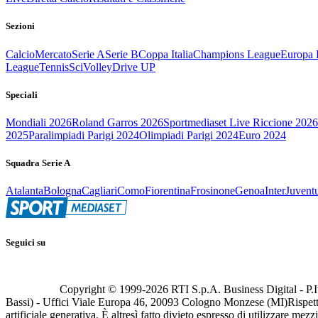
Sezioni
Calcio
Mercato
Serie A
Serie B
Coppa Italia
Champions League
Europa 
League
Tennis
Sci
Volley
Drive UP
Speciali
Mondiali 2026
Roland Garros 2026
Sportmediaset Live Riccione 2026
2025
Paralimpiadi Parigi 2024
Olimpiadi Parigi 2024
Euro 2024
Squadra Serie A
Atalanta
Bologna
Cagliari
Como
Fiorentina
Frosinone
Genoa
Inter
Juvent
Seguici su
Copyright © 1999-
2026
RTI S.p.A. Business Digital - P.I
Bassi) - Uffici Viale Europa 46, 20093 Cologno Monzese (MI)
Rispett
artificiale generativa. È altresì fatto divieto espresso di utilizzare mez