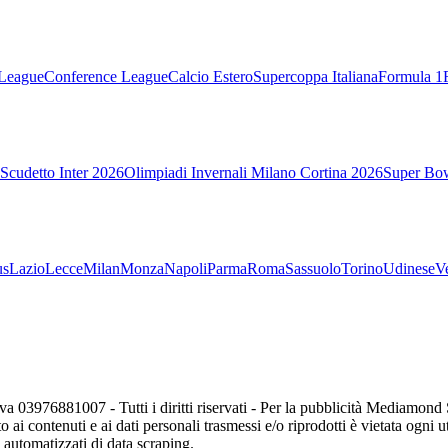
League
Conference League
Calcio Estero
Supercoppa Italiana
Formula 1
Scudetto Inter 2026
Olimpiadi Invernali Milano Cortina 2026
Super Bo
us
Lazio
Lecce
Milan
Monza
Napoli
Parma
Roma
Sassuolo
Torino
Udinese
V
va 03976881007 - Tutti i diritti riservati - Per la pubblicità Mediamon
o ai contenuti e ai dati personali trasmessi e/o riprodotti è vietata ogni 
zi automatizzati di data scraping.