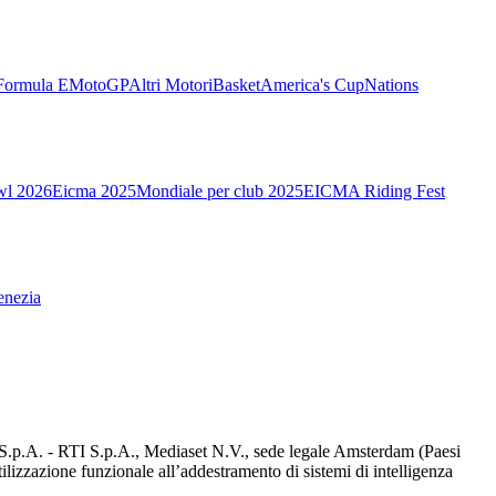
Formula E
MotoGP
Altri Motori
Basket
America's Cup
Nations
wl 2026
Eicma 2025
Mondiale per club 2025
EICMA Riding Fest
enezia
d S.p.A. - RTI S.p.A., Mediaset N.V., sede legale Amsterdam (Paesi
utilizzazione funzionale all’addestramento di sistemi di intelligenza