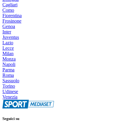
Cagliari
Como
Fiorentina
Frosinone
Genoa
Inter
Juventus
Lazio
Lecce
Milan
Monza
Napoli
Parma
Roma
Sassuolo
Torino
Udinese
Venezia
Seguici su