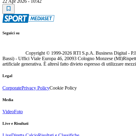
22 Apr 2026 - 10:42
Seguici su
Copyright © 1999-
2026
RTI S.p.A. Business Digital - P.I
Bassi) - Uffici Viale Europa 46, 20093 Cologno Monzese (MI)
Rispett
artificiale generativa. È altresì fatto divieto espresso di utilizzare mez
Legal
Corporate
Privacy Policy
Cookie Policy
Media
Video
Foto
Live e Risultati
Live
Diretta Calcio
Risultati e Classifiche