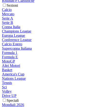
Risultati e Classifiche
Sezioni
Calcio
Mercato
Serie A
Serie B
Coppa Italia
Champions League
Europa League
Conference League
Calcio Estero
Supercoppa Italiana
Formula 1
Formula E
MotoGP
Altri Motori
Basket
America's Cup
Nations League
Tennis
Sci
Volley
Drive UP
Speciali
Mondiali 2026