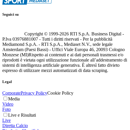
Seguici su
Copyright © 1999-
2026
RTI S.p.A. Business Digital -
P.Iva 03976881007 - Tutti i diritti riservati - Per la pubblicità
Mediamond S.p.A. - RTI S.p.A., Mediaset N.V., sede legale
Amsterdam (Paesi Bassi) - Uffici Viale Europa 46, 20093 Cologno
Monzese (MI)
Rispetto ai contenuti e ai dati personali trasmessi e/o
riprodotti è vietata ogni utilizzazione funzionale all’addestramento di
sistemi di intelligenza artificiale generativa. È altresì fatto divieto
espresso di utilizzare mezzi automatizzati di data scraping.
Legal
Corporate
Privacy Policy
Cookie Policy
Media
Video
Foto
Live e Risultati
Live
Diretta Calcio