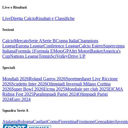
Live e Risultati
Live
Diretta Calcio
Risultati e Classifiche
Sezioni
Calcio
Mercato
Serie A
Serie B
Coppa Italia
Champions
League
Europa League
Conference League
Calcio Estero
Supercoppa
Italiana
Formula 1
Formula E
MotoGP
Altri Motori
Basket
America's
Cup
Nations League
Tennis
Sci
Volley
Drive UP
Speciali
Mondiali 2026
Roland Garros 2026
Sportmediaset Live Riccione
2026
Scudetto Inter 2026
Olimpiadi Invernali Milano Cortina
2026
Super Bowl 2026
Eicma 2025
Mondiale per club 2025
EICMA
Riding Fest 2025
Paralimpiadi Parigi 2024
Olimpiadi Parigi
2024
Euro 2024
Squadra Serie A
Atalanta
Bologna
Cagliari
Como
Fiorentina
Frosinone
Genoa
Inter
Juvent