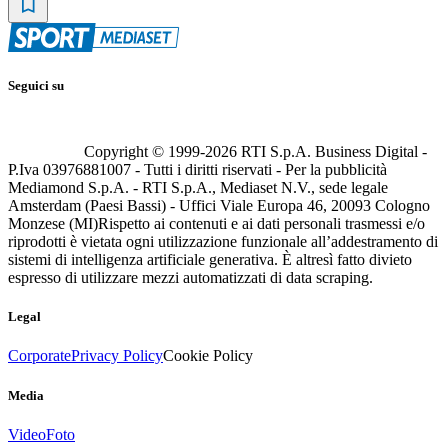
Seguici su
Copyright © 1999-
2026
RTI S.p.A. Business Digital -
P.Iva 03976881007 - Tutti i diritti riservati - Per la pubblicità
Mediamond S.p.A. - RTI S.p.A., Mediaset N.V., sede legale
Amsterdam (Paesi Bassi) - Uffici Viale Europa 46, 20093 Cologno
Monzese (MI)
Rispetto ai contenuti e ai dati personali trasmessi e/o
riprodotti è vietata ogni utilizzazione funzionale all’addestramento di
sistemi di intelligenza artificiale generativa. È altresì fatto divieto
espresso di utilizzare mezzi automatizzati di data scraping.
Legal
Corporate
Privacy Policy
Cookie Policy
Media
Video
Foto