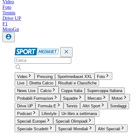
Video
Foto
Tennis
Drive UP
F1
MotoGp
Video
Pressing
Sportmediaset XXL
Foto
Live
Diretta Calcio
Risultati e Classifiche
News Live
Calcio
Coppa Italia
Supercoppa Italiana
Probabili Formazioni
Squadre
Mercato
Motori
Drive UP
Formula E
Tennis
Altri Sport
Sondaggi
Podcast
Lifestyle
Un libro a settimana
Speciali Europei
Speciali Olimpiadi
Speciale Scudetti
Speciali Mondiali
Altri Speciali