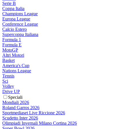
Serie B
Coppa Italia
Champions League
Europa League
Conference League
Calcio Estero
Supercoppa Italiana
Formula 1
Formula E
MotoGP
Altri Motori
Basket
America's Cup
Nations League
Tennis
Sci
Volley
Drive UP
Speciali
Mondiali 2026
Roland Garros 2026
Sportmediaset Live Riccione 2026
Scudetto Inter 2026
Olimpiadi Invernali Milano Cortina 2026
Super Bowl 2026