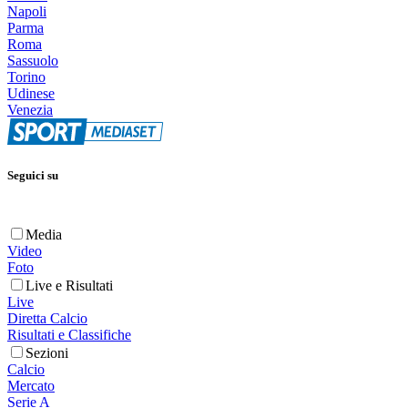
Napoli
Parma
Roma
Sassuolo
Torino
Udinese
Venezia
Seguici su
Media
Video
Foto
Live e Risultati
Live
Diretta Calcio
Risultati e Classifiche
Sezioni
Calcio
Mercato
Serie A