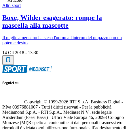
Articolo
Altri sport
Boxe, Wilder esagerato: rompe la
mascella alla mascotte
Il pugile americano ha steso l'uomo all'interno del pupazzo con un
potente destro
14 Ott 2018 - 13:30
Seguici su
Copyright © 1999-
2026
RTI S.p.A. Business Digital -
P.Iva 03976881007 - Tutti i diritti riservati - Per la pubblicità
Mediamond S.p.A. - RTI S.p.A., Mediaset N.V., sede legale
Amsterdam (Paesi Bassi) - Uffici Viale Europa 46, 20093 Cologno
Monzese (MI)
Rispetto ai contenuti e ai dati personali trasmessi e/o
riprodotti è vietata ogni utilizzazione funzionale all’addestramento di