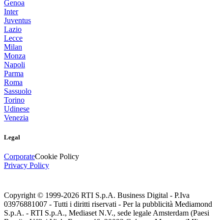
Genoa
Inter
Juventus
Lazio
Lecce
Milan
Monza
Napoli
Parma
Roma
Sassuolo
Torino
Udinese
Venezia
Legal
Corporate
Cookie Policy
Privacy Policy
Copyright © 1999-
2026
RTI S.p.A. Business Digital - P.Iva
03976881007 - Tutti i diritti riservati - Per la pubblicità Mediamond
S.p.A. - RTI S.p.A., Mediaset N.V., sede legale Amsterdam (Paesi