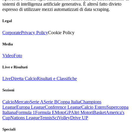
sistemi di intelligenza artificiale generativa. È altresì fatto divieto
espresso di utilizzare mezzi automatizzati di data scraping.
Legal
Corporate
Privacy Policy
Cookie Policy
Media
Video
Foto
Live e Risultati
Live
Diretta Calcio
Risultati e Classifiche
Sezioni
Calcio
Mercato
Serie A
Serie B
Coppa Italia
Champions
League
Europa League
Conference League
Calcio Estero
Supercoppa
Italiana
Formula 1
Formula E
MotoGP
Altri Motori
Basket
America's
Cup
Nations League
Tennis
Sci
Volley
Drive UP
Speciali