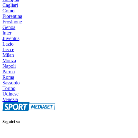
Cagliari
Como
Fiorentina
Frosinone
Genoa
Inter
Juventus
Lazio
Lecce
Milan
Monza
Napoli
Parma
Roma
Sassuolo
Torino
Udinese
Venezia
Seguici su