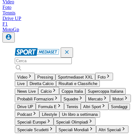
Video
Foto
Tennis
Drive UP
F1
MotoGp
Video
Pressing
Sportmediaset XXL
Foto
Live
Diretta Calcio
Risultati e Classifiche
News Live
Calcio
Coppa Italia
Supercoppa Italiana
Probabili Formazioni
Squadre
Mercato
Motori
Drive UP
Formula E
Tennis
Altri Sport
Sondaggi
Podcast
Lifestyle
Un libro a settimana
Speciali Europei
Speciali Olimpiadi
Speciale Scudetti
Speciali Mondiali
Altri Speciali