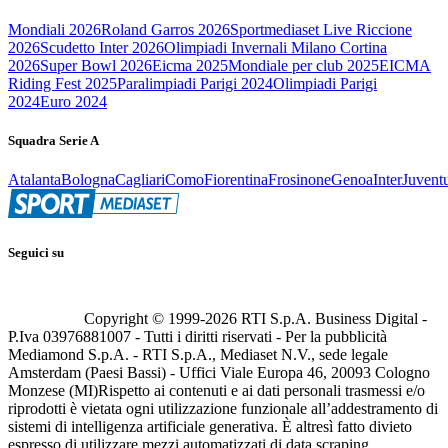
Mondiali 2026
Roland Garros 2026
Sportmediaset Live Riccione
2026
Scudetto Inter 2026
Olimpiadi Invernali Milano Cortina
2026
Super Bowl 2026
Eicma 2025
Mondiale per club 2025
EICMA
Riding Fest 2025
Paralimpiadi Parigi 2024
Olimpiadi Parigi
2024
Euro 2024
Squadra Serie A
Atalanta
Bologna
Cagliari
Como
Fiorentina
Frosinone
Genoa
Inter
Juvent
Seguici su
Copyright © 1999-
2026
RTI S.p.A. Business Digital -
P.Iva 03976881007 - Tutti i diritti riservati - Per la pubblicità
Mediamond S.p.A. - RTI S.p.A., Mediaset N.V., sede legale
Amsterdam (Paesi Bassi) - Uffici Viale Europa 46, 20093 Cologno
Monzese (MI)
Rispetto ai contenuti e ai dati personali trasmessi e/o
riprodotti è vietata ogni utilizzazione funzionale all’addestramento di
sistemi di intelligenza artificiale generativa. È altresì fatto divieto
espresso di utilizzare mezzi automatizzati di data scraping.