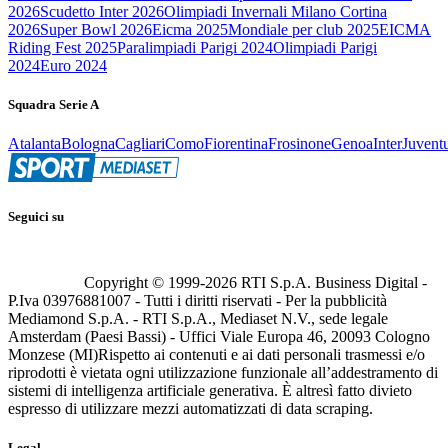
2026
Scudetto Inter 2026
Olimpiadi Invernali Milano Cortina
2026
Super Bowl 2026
Eicma 2025
Mondiale per club 2025
EICMA
Riding Fest 2025
Paralimpiadi Parigi 2024
Olimpiadi Parigi
2024
Euro 2024
Squadra Serie A
Atalanta
Bologna
Cagliari
Como
Fiorentina
Frosinone
Genoa
Inter
Juvent
Seguici su
Copyright © 1999-
2026
RTI S.p.A. Business Digital -
P.Iva 03976881007 - Tutti i diritti riservati - Per la pubblicità
Mediamond S.p.A. - RTI S.p.A., Mediaset N.V., sede legale
Amsterdam (Paesi Bassi) - Uffici Viale Europa 46, 20093 Cologno
Monzese (MI)
Rispetto ai contenuti e ai dati personali trasmessi e/o
riprodotti è vietata ogni utilizzazione funzionale all’addestramento di
sistemi di intelligenza artificiale generativa. È altresì fatto divieto
espresso di utilizzare mezzi automatizzati di data scraping.
Legal