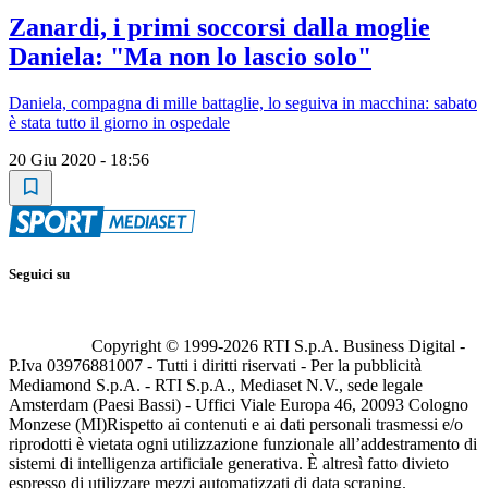
Zanardi, i primi soccorsi dalla moglie
Daniela: "Ma non lo lascio solo"
Daniela, compagna di mille battaglie, lo seguiva in macchina: sabato
è stata tutto il giorno in ospedale
20 Giu 2020 - 18:56
Seguici su
Copyright © 1999-
2026
RTI S.p.A. Business Digital -
P.Iva 03976881007 - Tutti i diritti riservati - Per la pubblicità
Mediamond S.p.A. - RTI S.p.A., Mediaset N.V., sede legale
Amsterdam (Paesi Bassi) - Uffici Viale Europa 46, 20093 Cologno
Monzese (MI)
Rispetto ai contenuti e ai dati personali trasmessi e/o
riprodotti è vietata ogni utilizzazione funzionale all’addestramento di
sistemi di intelligenza artificiale generativa. È altresì fatto divieto
espresso di utilizzare mezzi automatizzati di data scraping.