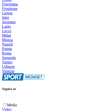
Fiorentina
Frosinone
Genoa
Inter
Juventus
Lazio
Lecce
Milan
Monza
Napoli
Parma
Roma
Sassuolo
Torino
Udinese
Venezia
Seguici su
Media
Video