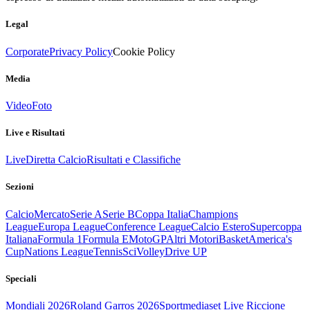
Legal
Corporate
Privacy Policy
Cookie Policy
Media
Video
Foto
Live e Risultati
Live
Diretta Calcio
Risultati e Classifiche
Sezioni
Calcio
Mercato
Serie A
Serie B
Coppa Italia
Champions
League
Europa League
Conference League
Calcio Estero
Supercoppa
Italiana
Formula 1
Formula E
MotoGP
Altri Motori
Basket
America's
Cup
Nations League
Tennis
Sci
Volley
Drive UP
Speciali
Mondiali 2026
Roland Garros 2026
Sportmediaset Live Riccione