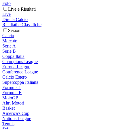
Foto
Live e Risultati
Live
Diretta Calcio
Risultati e Classifiche
Sezioni
Calcio
Mercato
Serie A
Serie B
Coppa Italia
Champions League
Europa League
Conference League
Calcio Estero
Supercoppa Italiana
Formula 1
Formula E
MotoGP
Altri Motori
Basket
America's Cup
Nations League
Tennis
Sci