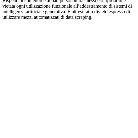
Rispetto ai contenuti e ai dati personali trasmessi e/o riprodotti è
vietata ogni utilizzazione funzionale all’addestramento di sistemi di
intelligenza artificiale generativa. È altresì fatto divieto espresso di
utilizzare mezzi automatizzati di data scraping.