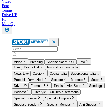
Video
Foto
Tennis
Drive UP
F1
MotoGp
Video
Pressing
Sportmediaset XXL
Foto
Live
Diretta Calcio
Risultati e Classifiche
News Live
Calcio
Coppa Italia
Supercoppa Italiana
Probabili Formazioni
Squadre
Mercato
Motori
Drive UP
Formula E
Tennis
Altri Sport
Sondaggi
Podcast
Lifestyle
Un libro a settimana
Speciali Europei
Speciali Olimpiadi
Speciale Scudetti
Speciali Mondiali
Altri Speciali