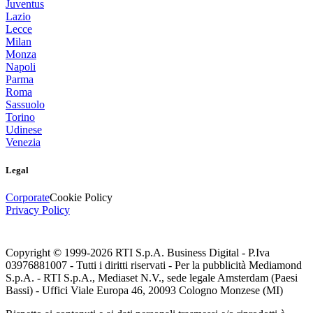
Juventus
Lazio
Lecce
Milan
Monza
Napoli
Parma
Roma
Sassuolo
Torino
Udinese
Venezia
Legal
Corporate
Cookie Policy
Privacy Policy
Copyright © 1999-
2026
RTI S.p.A. Business Digital - P.Iva
03976881007 - Tutti i diritti riservati - Per la pubblicità Mediamond
S.p.A. - RTI S.p.A., Mediaset N.V., sede legale Amsterdam (Paesi
Bassi) - Uffici Viale Europa 46, 20093 Cologno Monzese (MI)