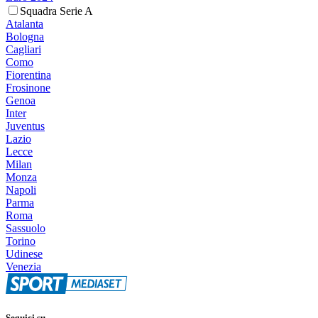
Squadra Serie A
Atalanta
Bologna
Cagliari
Como
Fiorentina
Frosinone
Genoa
Inter
Juventus
Lazio
Lecce
Milan
Monza
Napoli
Parma
Roma
Sassuolo
Torino
Udinese
Venezia
Seguici su