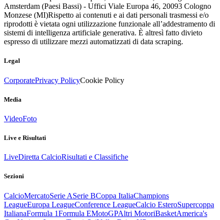
Amsterdam (Paesi Bassi) - Uffici Viale Europa 46, 20093 Cologno
Monzese (MI)
Rispetto ai contenuti e ai dati personali trasmessi e/o
riprodotti è vietata ogni utilizzazione funzionale all’addestramento di
sistemi di intelligenza artificiale generativa. È altresì fatto divieto
espresso di utilizzare mezzi automatizzati di data scraping.
Legal
Corporate
Privacy Policy
Cookie Policy
Media
Video
Foto
Live e Risultati
Live
Diretta Calcio
Risultati e Classifiche
Sezioni
Calcio
Mercato
Serie A
Serie B
Coppa Italia
Champions
League
Europa League
Conference League
Calcio Estero
Supercoppa
Italiana
Formula 1
Formula E
MotoGP
Altri Motori
Basket
America's