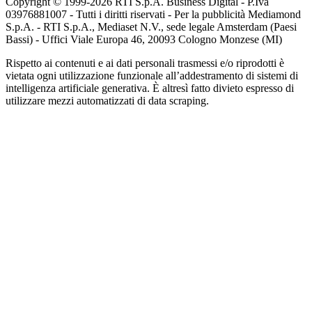
Copyright © 1999-
2026
RTI S.p.A. Business Digital - P.Iva
03976881007 - Tutti i diritti riservati - Per la pubblicità Mediamond
S.p.A. - RTI S.p.A., Mediaset N.V., sede legale Amsterdam (Paesi
Bassi) - Uffici Viale Europa 46, 20093 Cologno Monzese (MI)
Rispetto ai contenuti e ai dati personali trasmessi e/o riprodotti è
vietata ogni utilizzazione funzionale all’addestramento di sistemi di
intelligenza artificiale generativa. È altresì fatto divieto espresso di
utilizzare mezzi automatizzati di data scraping.