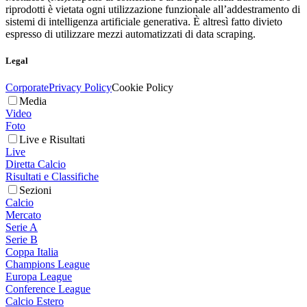
riprodotti è vietata ogni utilizzazione funzionale all’addestramento di
sistemi di intelligenza artificiale generativa. È altresì fatto divieto
espresso di utilizzare mezzi automatizzati di data scraping.
Legal
Corporate
Privacy Policy
Cookie Policy
Media
Video
Foto
Live e Risultati
Live
Diretta Calcio
Risultati e Classifiche
Sezioni
Calcio
Mercato
Serie A
Serie B
Coppa Italia
Champions League
Europa League
Conference League
Calcio Estero