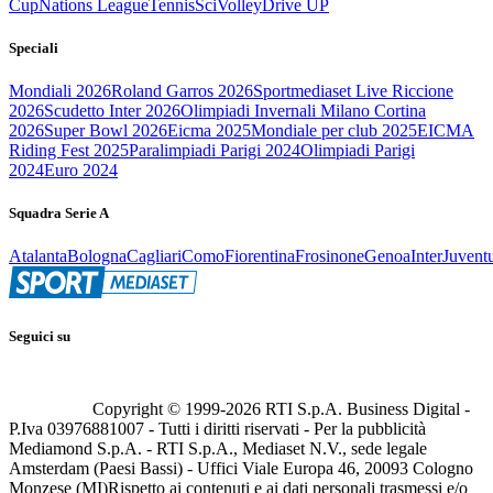
Cup
Nations League
Tennis
Sci
Volley
Drive UP
Speciali
Mondiali 2026
Roland Garros 2026
Sportmediaset Live Riccione
2026
Scudetto Inter 2026
Olimpiadi Invernali Milano Cortina
2026
Super Bowl 2026
Eicma 2025
Mondiale per club 2025
EICMA
Riding Fest 2025
Paralimpiadi Parigi 2024
Olimpiadi Parigi
2024
Euro 2024
Squadra Serie A
Atalanta
Bologna
Cagliari
Como
Fiorentina
Frosinone
Genoa
Inter
Juvent
Seguici su
Copyright © 1999-
2026
RTI S.p.A. Business Digital -
P.Iva 03976881007 - Tutti i diritti riservati - Per la pubblicità
Mediamond S.p.A. - RTI S.p.A., Mediaset N.V., sede legale
Amsterdam (Paesi Bassi) - Uffici Viale Europa 46, 20093 Cologno
Monzese (MI)
Rispetto ai contenuti e ai dati personali trasmessi e/o