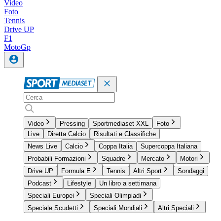
Video
Foto
Tennis
Drive UP
F1
MotoGp
Video
Pressing
Sportmediaset XXL
Foto
Live
Diretta Calcio
Risultati e Classifiche
News Live
Calcio
Coppa Italia
Supercoppa Italiana
Probabili Formazioni
Squadre
Mercato
Motori
Drive UP
Formula E
Tennis
Altri Sport
Sondaggi
Podcast
Lifestyle
Un libro a settimana
Speciali Europei
Speciali Olimpiadi
Speciale Scudetti
Speciali Mondiali
Altri Speciali