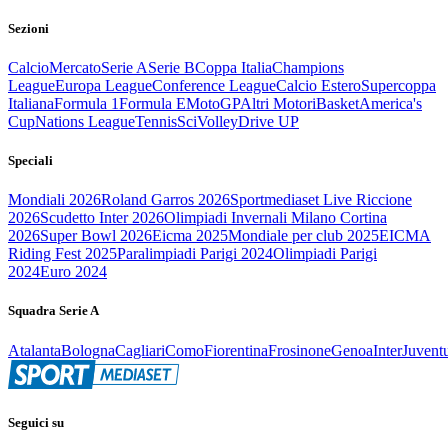
Sezioni
Calcio
Mercato
Serie A
Serie B
Coppa Italia
Champions
League
Europa League
Conference League
Calcio Estero
Supercoppa
Italiana
Formula 1
Formula E
MotoGP
Altri Motori
Basket
America's
Cup
Nations League
Tennis
Sci
Volley
Drive UP
Speciali
Mondiali 2026
Roland Garros 2026
Sportmediaset Live Riccione
2026
Scudetto Inter 2026
Olimpiadi Invernali Milano Cortina
2026
Super Bowl 2026
Eicma 2025
Mondiale per club 2025
EICMA
Riding Fest 2025
Paralimpiadi Parigi 2024
Olimpiadi Parigi
2024
Euro 2024
Squadra Serie A
Atalanta
Bologna
Cagliari
Como
Fiorentina
Frosinone
Genoa
Inter
Juvent
Seguici su