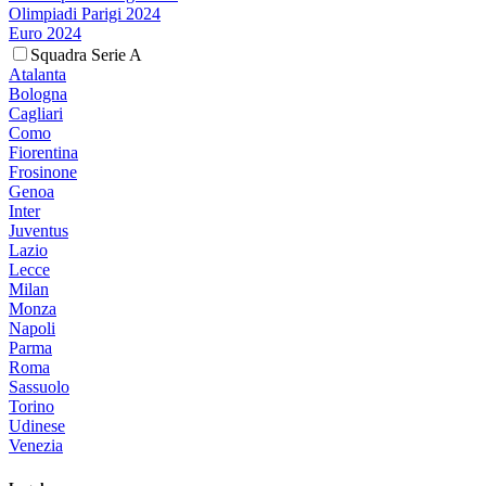
Olimpiadi Parigi 2024
Euro 2024
Squadra Serie A
Atalanta
Bologna
Cagliari
Como
Fiorentina
Frosinone
Genoa
Inter
Juventus
Lazio
Lecce
Milan
Monza
Napoli
Parma
Roma
Sassuolo
Torino
Udinese
Venezia