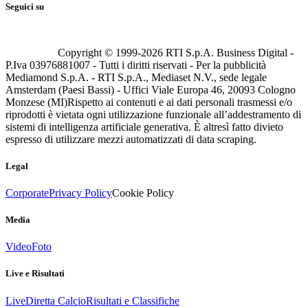
Seguici su
Copyright © 1999-
2026
RTI S.p.A. Business Digital -
P.Iva 03976881007 - Tutti i diritti riservati - Per la pubblicità
Mediamond S.p.A. - RTI S.p.A., Mediaset N.V., sede legale
Amsterdam (Paesi Bassi) - Uffici Viale Europa 46, 20093 Cologno
Monzese (MI)
Rispetto ai contenuti e ai dati personali trasmessi e/o
riprodotti è vietata ogni utilizzazione funzionale all’addestramento di
sistemi di intelligenza artificiale generativa. È altresì fatto divieto
espresso di utilizzare mezzi automatizzati di data scraping.
Legal
Corporate
Privacy Policy
Cookie Policy
Media
Video
Foto
Live e Risultati
Live
Diretta Calcio
Risultati e Classifiche