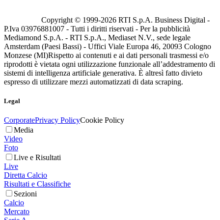
Copyright © 1999-
2026
RTI S.p.A. Business Digital -
P.Iva 03976881007 - Tutti i diritti riservati - Per la pubblicità
Mediamond S.p.A. - RTI S.p.A., Mediaset N.V., sede legale
Amsterdam (Paesi Bassi) - Uffici Viale Europa 46, 20093 Cologno
Monzese (MI)
Rispetto ai contenuti e ai dati personali trasmessi e/o
riprodotti è vietata ogni utilizzazione funzionale all’addestramento di
sistemi di intelligenza artificiale generativa. È altresì fatto divieto
espresso di utilizzare mezzi automatizzati di data scraping.
Legal
Corporate
Privacy Policy
Cookie Policy
Media
Video
Foto
Live e Risultati
Live
Diretta Calcio
Risultati e Classifiche
Sezioni
Calcio
Mercato