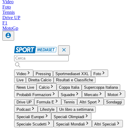
Video
Foto
Tennis
Drive UP
F1
MotoGp
Video
Pressing
Sportmediaset XXL
Foto
Live
Diretta Calcio
Risultati e Classifiche
News Live
Calcio
Coppa Italia
Supercoppa Italiana
Probabili Formazioni
Squadre
Mercato
Motori
Drive UP
Formula E
Tennis
Altri Sport
Sondaggi
Podcast
Lifestyle
Un libro a settimana
Speciali Europei
Speciali Olimpiadi
Speciale Scudetti
Speciali Mondiali
Altri Speciali