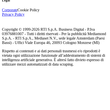
Legal
Corporate
Cookie Policy
Privacy Policy
Copyright © 1999-
2026
RTI S.p.A. Business Digital - P.Iva
03976881007 - Tutti i diritti riservati - Per la pubblicità Mediamond
S.p.A. - RTI S.p.A., Mediaset N.V., sede legale Amsterdam (Paesi
Bassi) - Uffici Viale Europa 46, 20093 Cologno Monzese (MI)
Rispetto ai contenuti e ai dati personali trasmessi e/o riprodotti è
vietata ogni utilizzazione funzionale all’addestramento di sistemi di
intelligenza artificiale generativa. È altresì fatto divieto espresso di
utilizzare mezzi automatizzati di data scraping.