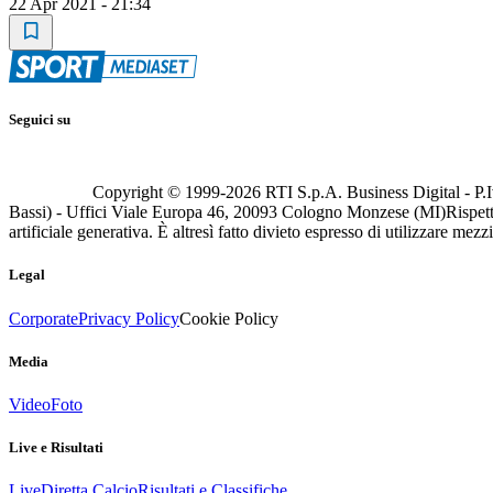
22 Apr 2021 - 21:34
Seguici su
Copyright © 1999-
2026
RTI S.p.A. Business Digital - P.I
Bassi) - Uffici Viale Europa 46, 20093 Cologno Monzese (MI)
Rispett
artificiale generativa. È altresì fatto divieto espresso di utilizzare mez
Legal
Corporate
Privacy Policy
Cookie Policy
Media
Video
Foto
Live e Risultati
Live
Diretta Calcio
Risultati e Classifiche