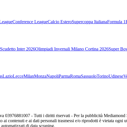
League
Conference League
Calcio Estero
Supercoppa Italiana
Formula 1
Scudetto Inter 2026
Olimpiadi Invernali Milano Cortina 2026
Super Bo
us
Lazio
Lecce
Milan
Monza
Napoli
Parma
Roma
Sassuolo
Torino
Udinese
V
va 03976881007 - Tutti i diritti riservati - Per la pubblicità Mediamon
o ai contenuti e ai dati personali trasmessi e/o riprodotti è vietata ogni 
zi automatizzati di data scraping.