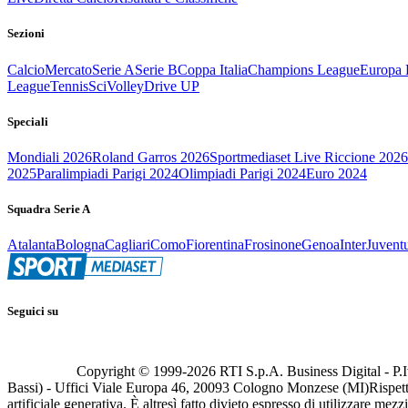
Sezioni
Calcio
Mercato
Serie A
Serie B
Coppa Italia
Champions League
Europa 
League
Tennis
Sci
Volley
Drive UP
Speciali
Mondiali 2026
Roland Garros 2026
Sportmediaset Live Riccione 2026
2025
Paralimpiadi Parigi 2024
Olimpiadi Parigi 2024
Euro 2024
Squadra Serie A
Atalanta
Bologna
Cagliari
Como
Fiorentina
Frosinone
Genoa
Inter
Juvent
Seguici su
Copyright © 1999-
2026
RTI S.p.A. Business Digital - P.I
Bassi) - Uffici Viale Europa 46, 20093 Cologno Monzese (MI)
Rispett
artificiale generativa. È altresì fatto divieto espresso di utilizzare mez