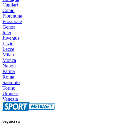
Cagliari
Como
Fiorentina
Frosinone
Genoa
Inter
Juventus
Lazio
Lecce
Milan
Monza
Napoli
Parma
Roma
Sassuolo
Torino
Udinese
Venezia
Seguici su