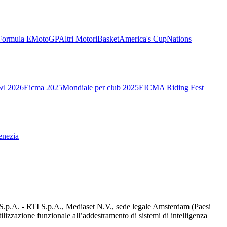
Formula E
MotoGP
Altri Motori
Basket
America's Cup
Nations
wl 2026
Eicma 2025
Mondiale per club 2025
EICMA Riding Fest
enezia
d S.p.A. - RTI S.p.A., Mediaset N.V., sede legale Amsterdam (Paesi
utilizzazione funzionale all’addestramento di sistemi di intelligenza