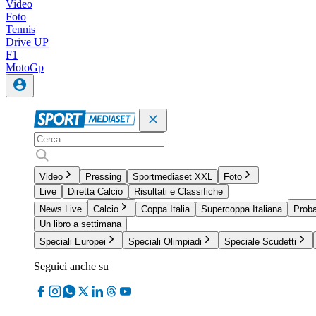
Video
Foto
Tennis
Drive UP
F1
MotoGp
Video
Pressing
Sportmediaset XXL
Foto
Live
Diretta Calcio
Risultati e Classifiche
News Live
Calcio
Coppa Italia
Supercoppa Italiana
Proba
Un libro a settimana
Speciali Europei
Speciali Olimpiadi
Speciale Scudetti
Seguici anche su