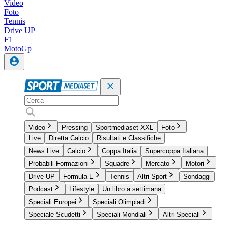
Video
Foto
Tennis
Drive UP
F1
MotoGp
Video
Pressing
Sportmediaset XXL
Foto
Live
Diretta Calcio
Risultati e Classifiche
News Live
Calcio
Coppa Italia
Supercoppa Italiana
Probabili Formazioni
Squadre
Mercato
Motori
Drive UP
Formula E
Tennis
Altri Sport
Sondaggi
Podcast
Lifestyle
Un libro a settimana
Speciali Europei
Speciali Olimpiadi
Speciale Scudetti
Speciali Mondiali
Altri Speciali