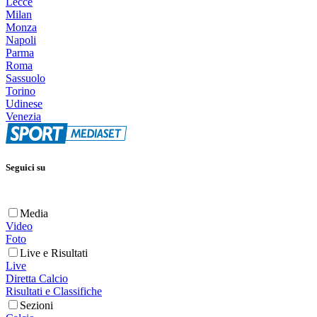
Lecce
Milan
Monza
Napoli
Parma
Roma
Sassuolo
Torino
Udinese
Venezia
Seguici su
Media
Video
Foto
Live e Risultati
Live
Diretta Calcio
Risultati e Classifiche
Sezioni