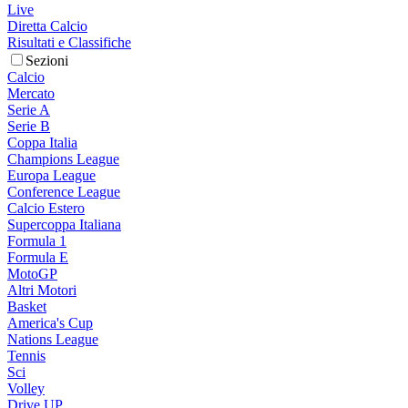
Live
Diretta Calcio
Risultati e Classifiche
Sezioni
Calcio
Mercato
Serie A
Serie B
Coppa Italia
Champions League
Europa League
Conference League
Calcio Estero
Supercoppa Italiana
Formula 1
Formula E
MotoGP
Altri Motori
Basket
America's Cup
Nations League
Tennis
Sci
Volley
Drive UP