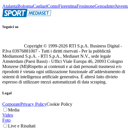
Atalanta
Bologna
Cagliari
Como
Fiorentina
Frosinone
Genoa
Inter
Juvent
Seguici su
Copyright © 1999-
2026
RTI S.p.A. Business Digital -
P.Iva 03976881007 - Tutti i diritti riservati - Per la pubblicità
Mediamond S.p.A. - RTI S.p.A., Mediaset N.V., sede legale
Amsterdam (Paesi Bassi) - Uffici Viale Europa 46, 20093 Cologno
Monzese (MI)
Rispetto ai contenuti e ai dati personali trasmessi e/o
riprodotti è vietata ogni utilizzazione funzionale all’addestramento di
sistemi di intelligenza artificiale generativa. È altresì fatto divieto
espresso di utilizzare mezzi automatizzati di data scraping.
Legal
Corporate
Privacy Policy
Cookie Policy
Media
Video
Foto
Live e Risultati