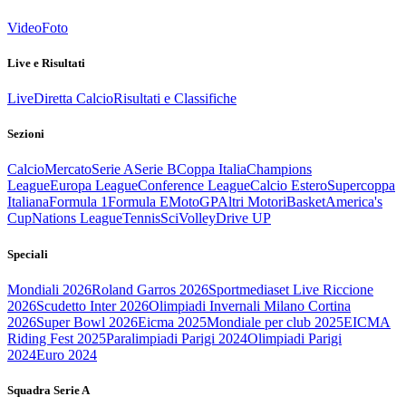
Video
Foto
Live e Risultati
Live
Diretta Calcio
Risultati e Classifiche
Sezioni
Calcio
Mercato
Serie A
Serie B
Coppa Italia
Champions
League
Europa League
Conference League
Calcio Estero
Supercoppa
Italiana
Formula 1
Formula E
MotoGP
Altri Motori
Basket
America's
Cup
Nations League
Tennis
Sci
Volley
Drive UP
Speciali
Mondiali 2026
Roland Garros 2026
Sportmediaset Live Riccione
2026
Scudetto Inter 2026
Olimpiadi Invernali Milano Cortina
2026
Super Bowl 2026
Eicma 2025
Mondiale per club 2025
EICMA
Riding Fest 2025
Paralimpiadi Parigi 2024
Olimpiadi Parigi
2024
Euro 2024
Squadra Serie A