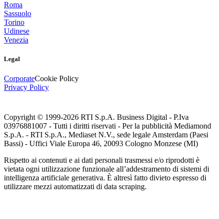
Roma
Sassuolo
Torino
Udinese
Venezia
Legal
Corporate
Cookie Policy
Privacy Policy
Copyright © 1999-
2026
RTI S.p.A. Business Digital - P.Iva
03976881007 - Tutti i diritti riservati - Per la pubblicità Mediamond
S.p.A. - RTI S.p.A., Mediaset N.V., sede legale Amsterdam (Paesi
Bassi) - Uffici Viale Europa 46, 20093 Cologno Monzese (MI)
Rispetto ai contenuti e ai dati personali trasmessi e/o riprodotti è
vietata ogni utilizzazione funzionale all’addestramento di sistemi di
intelligenza artificiale generativa. È altresì fatto divieto espresso di
utilizzare mezzi automatizzati di data scraping.