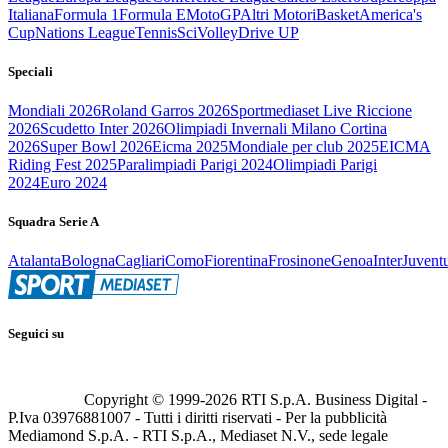
Italiana
Formula 1
Formula E
MotoGP
Altri Motori
Basket
America's
Cup
Nations League
Tennis
Sci
Volley
Drive UP
Speciali
Mondiali 2026
Roland Garros 2026
Sportmediaset Live Riccione
2026
Scudetto Inter 2026
Olimpiadi Invernali Milano Cortina
2026
Super Bowl 2026
Eicma 2025
Mondiale per club 2025
EICMA
Riding Fest 2025
Paralimpiadi Parigi 2024
Olimpiadi Parigi
2024
Euro 2024
Squadra Serie A
Atalanta
Bologna
Cagliari
Como
Fiorentina
Frosinone
Genoa
Inter
Juvent
Seguici su
Copyright © 1999-
2026
RTI S.p.A. Business Digital -
P.Iva 03976881007 - Tutti i diritti riservati - Per la pubblicità
Mediamond S.p.A. - RTI S.p.A., Mediaset N.V., sede legale