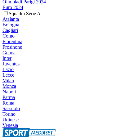
Olimpiadi Parigi 2024
Euro 2024
Squadra Serie A
Atalanta
Bologna
Cagliari
Como
Fiorentina
Frosinone
Genoa
Inter
Juventus
Lazio
Lecce
Milan
Monza
Napoli
Parma
Roma
Sassuolo
Torino
Udinese
Venezia