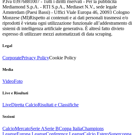
P.Iva 03976881007 - Tutti i diritti riservati - Per la pubblicità
Mediamond S.p.A. - RTI S.p.A., Mediaset N.V., sede legale
Amsterdam (Paesi Bassi) - Uffici Viale Europa 46, 20093 Cologno
Monzese (MI)
Rispetto ai contenuti e ai dati personali trasmessi e/o
riprodotti è vietata ogni utilizzazione funzionale all’addestramento di
sistemi di intelligenza artificiale generativa. È altresì fatto divieto
espresso di utilizzare mezzi automatizzati di data scraping.
Legal
Corporate
Privacy Policy
Cookie Policy
Media
Video
Foto
Live e Risultati
Live
Diretta Calcio
Risultati e Classifiche
Sezioni
Calcio
Mercato
Serie A
Serie B
Coppa Italia
Champions
League
Europa League
Conference League
Calcio Estero
Supercoppa