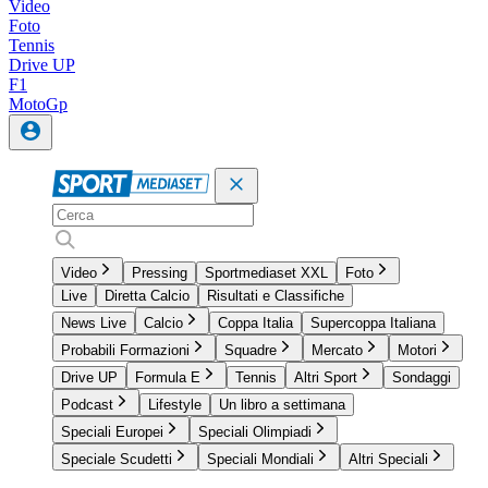
Video
Foto
Tennis
Drive UP
F1
MotoGp
Video
Pressing
Sportmediaset XXL
Foto
Live
Diretta Calcio
Risultati e Classifiche
News Live
Calcio
Coppa Italia
Supercoppa Italiana
Probabili Formazioni
Squadre
Mercato
Motori
Drive UP
Formula E
Tennis
Altri Sport
Sondaggi
Podcast
Lifestyle
Un libro a settimana
Speciali Europei
Speciali Olimpiadi
Speciale Scudetti
Speciali Mondiali
Altri Speciali