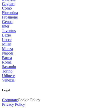
Cagliari
Como
Fiorentina
Frosinone
Genoa
Inter
Juventus
Lazio
Lecce
Milan
Monza
Napoli
Parma
Roma
Sassuolo
Torino
Udinese
Venezia
Legal
Corporate
Cookie Policy
Privacy Policy