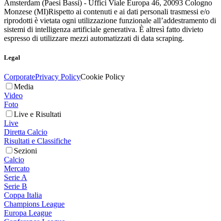
Amsterdam (Paesi Bassi) - Uffici Viale Europa 46, 20093 Cologno
Monzese (MI)
Rispetto ai contenuti e ai dati personali trasmessi e/o
riprodotti è vietata ogni utilizzazione funzionale all’addestramento di
sistemi di intelligenza artificiale generativa. È altresì fatto divieto
espresso di utilizzare mezzi automatizzati di data scraping.
Legal
Corporate
Privacy Policy
Cookie Policy
Media
Video
Foto
Live e Risultati
Live
Diretta Calcio
Risultati e Classifiche
Sezioni
Calcio
Mercato
Serie A
Serie B
Coppa Italia
Champions League
Europa League