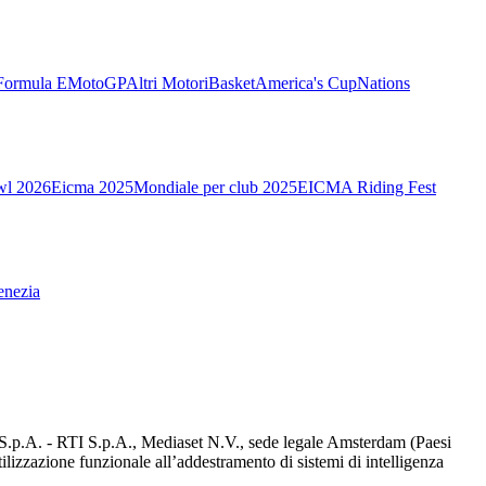
Formula E
MotoGP
Altri Motori
Basket
America's Cup
Nations
wl 2026
Eicma 2025
Mondiale per club 2025
EICMA Riding Fest
enezia
d S.p.A. - RTI S.p.A., Mediaset N.V., sede legale Amsterdam (Paesi
utilizzazione funzionale all’addestramento di sistemi di intelligenza