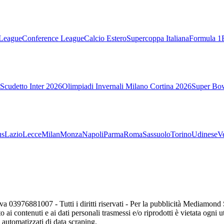
League
Conference League
Calcio Estero
Supercoppa Italiana
Formula 1
Scudetto Inter 2026
Olimpiadi Invernali Milano Cortina 2026
Super Bo
us
Lazio
Lecce
Milan
Monza
Napoli
Parma
Roma
Sassuolo
Torino
Udinese
V
va 03976881007 - Tutti i diritti riservati - Per la pubblicità Mediamon
o ai contenuti e ai dati personali trasmessi e/o riprodotti è vietata ogni 
zi automatizzati di data scraping.