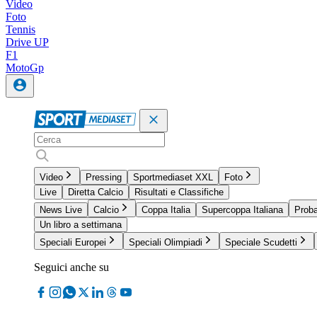
Video
Foto
Tennis
Drive UP
F1
MotoGp
Video
Pressing
Sportmediaset XXL
Foto
Live
Diretta Calcio
Risultati e Classifiche
News Live
Calcio
Coppa Italia
Supercoppa Italiana
Proba
Un libro a settimana
Speciali Europei
Speciali Olimpiadi
Speciale Scudetti
Seguici anche su