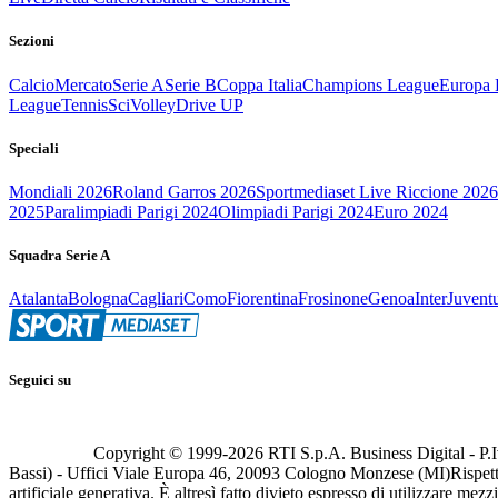
Sezioni
Calcio
Mercato
Serie A
Serie B
Coppa Italia
Champions League
Europa 
League
Tennis
Sci
Volley
Drive UP
Speciali
Mondiali 2026
Roland Garros 2026
Sportmediaset Live Riccione 2026
2025
Paralimpiadi Parigi 2024
Olimpiadi Parigi 2024
Euro 2024
Squadra Serie A
Atalanta
Bologna
Cagliari
Como
Fiorentina
Frosinone
Genoa
Inter
Juvent
Seguici su
Copyright © 1999-
2026
RTI S.p.A. Business Digital - P.I
Bassi) - Uffici Viale Europa 46, 20093 Cologno Monzese (MI)
Rispett
artificiale generativa. È altresì fatto divieto espresso di utilizzare mez