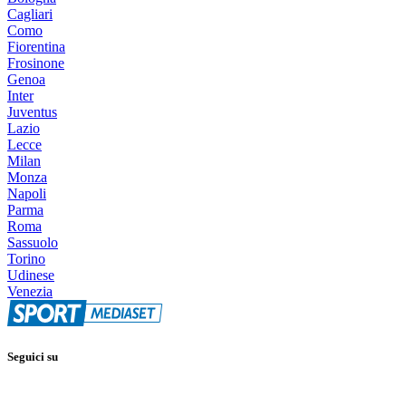
Cagliari
Como
Fiorentina
Frosinone
Genoa
Inter
Juventus
Lazio
Lecce
Milan
Monza
Napoli
Parma
Roma
Sassuolo
Torino
Udinese
Venezia
Seguici su