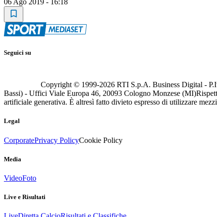
06 Ago 2019 - 16:18
Seguici su
Copyright © 1999-
2026
RTI S.p.A. Business Digital - P.I
Bassi) - Uffici Viale Europa 46, 20093 Cologno Monzese (MI)
Rispett
artificiale generativa. È altresì fatto divieto espresso di utilizzare mez
Legal
Corporate
Privacy Policy
Cookie Policy
Media
Video
Foto
Live e Risultati
Live
Diretta Calcio
Risultati e Classifiche