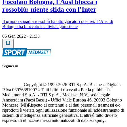
Focolaio Bologna, l'Ausl blocca i
rossoblù: niente sfida con l'Inter
Il gruppo squadra rossoblù ha otto giocatori positivi. L'Ausl di
Bologna ha bloccato le attività agonistiche
05 Gen 2022 - 21:38
Seguici su
Copyright © 1999-
2026
RTI S.p.A. Business Digital -
P.Iva 03976881007 - Tutti i diritti riservati - Per la pubblicità
Mediamond S.p.A. - RTI S.p.A., Mediaset N.V., sede legale
Amsterdam (Paesi Bassi) - Uffici Viale Europa 46, 20093 Cologno
Monzese (MI)
Rispetto ai contenuti e ai dati personali trasmessi e/o
riprodotti è vietata ogni utilizzazione funzionale all’addestramento di
sistemi di intelligenza artificiale generativa. È altresì fatto divieto
espresso di utilizzare mezzi automatizzati di data scraping.