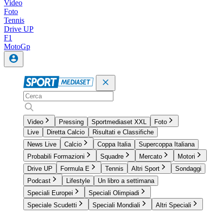
Video
Foto
Tennis
Drive UP
F1
MotoGp
Video
Pressing
Sportmediaset XXL
Foto
Live
Diretta Calcio
Risultati e Classifiche
News Live
Calcio
Coppa Italia
Supercoppa Italiana
Probabili Formazioni
Squadre
Mercato
Motori
Drive UP
Formula E
Tennis
Altri Sport
Sondaggi
Podcast
Lifestyle
Un libro a settimana
Speciali Europei
Speciali Olimpiadi
Speciale Scudetti
Speciali Mondiali
Altri Speciali