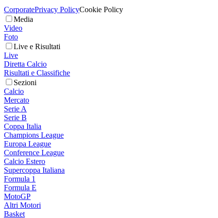
Corporate
Privacy Policy
Cookie Policy
Media
Video
Foto
Live e Risultati
Live
Diretta Calcio
Risultati e Classifiche
Sezioni
Calcio
Mercato
Serie A
Serie B
Coppa Italia
Champions League
Europa League
Conference League
Calcio Estero
Supercoppa Italiana
Formula 1
Formula E
MotoGP
Altri Motori
Basket