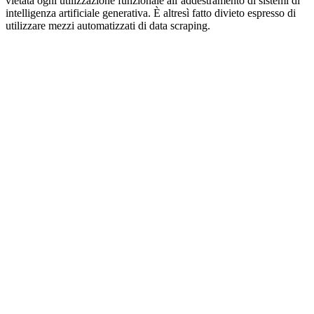
vietata ogni utilizzazione funzionale all’addestramento di sistemi di
intelligenza artificiale generativa. È altresì fatto divieto espresso di
utilizzare mezzi automatizzati di data scraping.