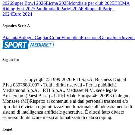
2026
Super Bowl 2026
Eicma 2025
Mondiale per club 2025
EICMA
Riding Fest 2025
Paralimpiadi Parigi 2024
Olimpiadi Parigi
2024
Euro 2024
Squadra Serie A
Atalanta
Bologna
Cagliari
Como
Fiorentina
Frosinone
Genoa
Inter
Juvent
Seguici su
Copyright © 1999-
2026
RTI S.p.A. Business Digital -
P.Iva 03976881007 - Tutti i diritti riservati - Per la pubblicità
Mediamond S.p.A. - RTI S.p.A., Mediaset N.V., sede legale
Amsterdam (Paesi Bassi) - Uffici Viale Europa 46, 20093 Cologno
Monzese (MI)
Rispetto ai contenuti e ai dati personali trasmessi e/o
riprodotti è vietata ogni utilizzazione funzionale all’addestramento di
sistemi di intelligenza artificiale generativa. È altresì fatto divieto
espresso di utilizzare mezzi automatizzati di data scraping.
Legal