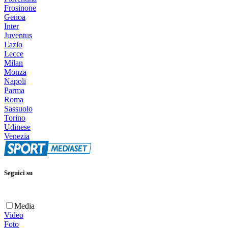
Frosinone
Genoa
Inter
Juventus
Lazio
Lecce
Milan
Monza
Napoli
Parma
Roma
Sassuolo
Torino
Udinese
Venezia
Seguici su
Media
Video
Foto