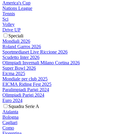
America's Cup
Nations League
Tennis
Sci
Volley
Drive UP
Speciali
Mondiali 2026
Roland Garros 2026
Sportmediaset Live Riccione 2026
Scudetto Inter 2026
Olimpiadi Invernali Milano Cortina 2026
Super Bowl 2026
Eicma 2025
Mondiale per club 2025
EICMA Riding Fest 2025
Paralimpiadi Parigi 2024
Olimpiadi Parigi 2024
Euro 2024
Squadra Serie A
Atalanta
Bologna
Cagliari
Como
Fiorentina