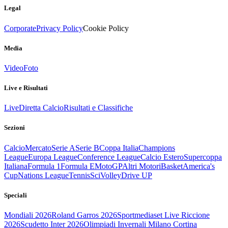
Legal
Corporate
Privacy Policy
Cookie Policy
Media
Video
Foto
Live e Risultati
Live
Diretta Calcio
Risultati e Classifiche
Sezioni
Calcio
Mercato
Serie A
Serie B
Coppa Italia
Champions
League
Europa League
Conference League
Calcio Estero
Supercoppa
Italiana
Formula 1
Formula E
MotoGP
Altri Motori
Basket
America's
Cup
Nations League
Tennis
Sci
Volley
Drive UP
Speciali
Mondiali 2026
Roland Garros 2026
Sportmediaset Live Riccione
2026
Scudetto Inter 2026
Olimpiadi Invernali Milano Cortina