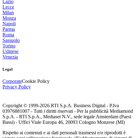
Lazio
Lecce
Milan
Monza
Napoli
Parma
Roma
Sassuolo
Torino
Udinese
Venezia
Legal
Corporate
Cookie Policy
Privacy Policy
Copyright © 1999-
2026
RTI S.p.A. Business Digital - P.Iva
03976881007 - Tutti i diritti riservati - Per la pubblicità Mediamond
S.p.A. - RTI S.p.A., Mediaset N.V., sede legale Amsterdam (Paesi
Bassi) - Uffici Viale Europa 46, 20093 Cologno Monzese (MI)
Rispetto ai contenuti e ai dati personali trasmessi e/o riprodotti è