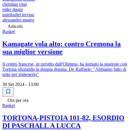
christian vital
mike daum
nutribullet treviso
alessandro magro
Articolo
Basket
Kamagate vola alto: contro Cremona la
sua miglior versione
Il centro francese, in prestito dall'Olimpia, ha iniziato la stagione con
Tortona sfiorando la doppia doppia. De Raffaele: "Abbiamo fatto di
tutto per trattenerlo"
30 Set 2024 - 13:00
Ora per ora
Basket
TORTONA-PISTOIA 101-82, ESORDIO
DI PASCHALL A LUCCA