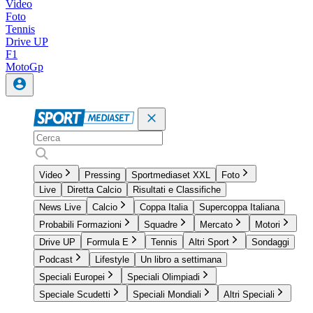
Video
Foto
Tennis
Drive UP
F1
MotoGp
Video
Pressing
Sportmediaset XXL
Foto
Live
Diretta Calcio
Risultati e Classifiche
News Live
Calcio
Coppa Italia
Supercoppa Italiana
Probabili Formazioni
Squadre
Mercato
Motori
Drive UP
Formula E
Tennis
Altri Sport
Sondaggi
Podcast
Lifestyle
Un libro a settimana
Speciali Europei
Speciali Olimpiadi
Speciale Scudetti
Speciali Mondiali
Altri Speciali