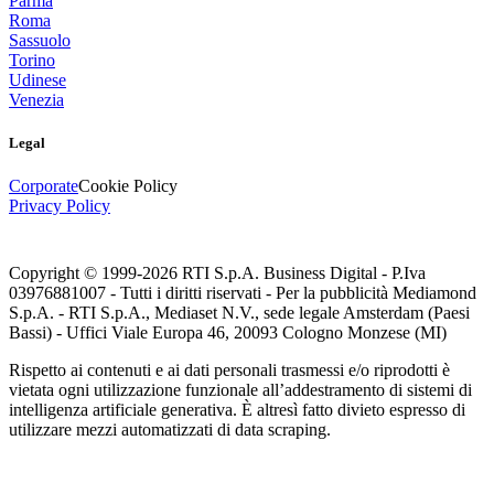
Parma
Roma
Sassuolo
Torino
Udinese
Venezia
Legal
Corporate
Cookie Policy
Privacy Policy
Copyright © 1999-
2026
RTI S.p.A. Business Digital - P.Iva
03976881007 - Tutti i diritti riservati - Per la pubblicità Mediamond
S.p.A. - RTI S.p.A., Mediaset N.V., sede legale Amsterdam (Paesi
Bassi) - Uffici Viale Europa 46, 20093 Cologno Monzese (MI)
Rispetto ai contenuti e ai dati personali trasmessi e/o riprodotti è
vietata ogni utilizzazione funzionale all’addestramento di sistemi di
intelligenza artificiale generativa. È altresì fatto divieto espresso di
utilizzare mezzi automatizzati di data scraping.