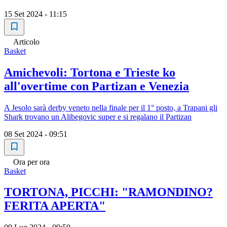
15 Set 2024 - 11:15
Articolo
Basket
Amichevoli: Tortona e Trieste ko
all'overtime con Partizan e Venezia
A Jesolo sarà derby veneto nella finale per il 1° posto, a Trapani gli
Shark trovano un Alibegovic super e si regalano il Partizan
08 Set 2024 - 09:51
Ora per ora
Basket
TORTONA, PICCHI: "RAMONDINO?
FERITA APERTA"