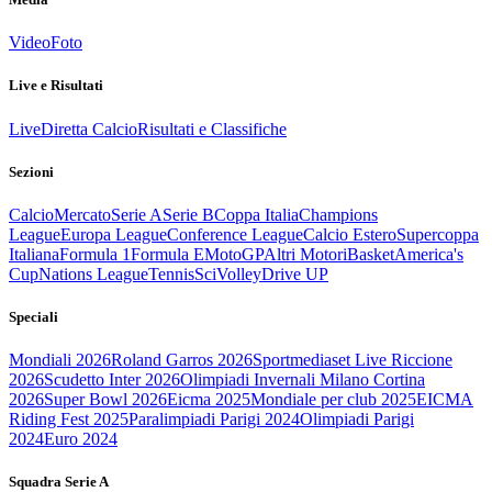
Video
Foto
Live e Risultati
Live
Diretta Calcio
Risultati e Classifiche
Sezioni
Calcio
Mercato
Serie A
Serie B
Coppa Italia
Champions
League
Europa League
Conference League
Calcio Estero
Supercoppa
Italiana
Formula 1
Formula E
MotoGP
Altri Motori
Basket
America's
Cup
Nations League
Tennis
Sci
Volley
Drive UP
Speciali
Mondiali 2026
Roland Garros 2026
Sportmediaset Live Riccione
2026
Scudetto Inter 2026
Olimpiadi Invernali Milano Cortina
2026
Super Bowl 2026
Eicma 2025
Mondiale per club 2025
EICMA
Riding Fest 2025
Paralimpiadi Parigi 2024
Olimpiadi Parigi
2024
Euro 2024
Squadra Serie A