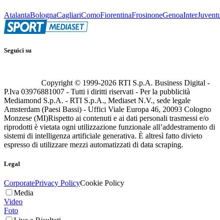
Atalanta
Bologna
Cagliari
Como
Fiorentina
Frosinone
Genoa
Inter
Juvent
Seguici su
Copyright © 1999-
2026
RTI S.p.A. Business Digital -
P.Iva 03976881007 - Tutti i diritti riservati - Per la pubblicità
Mediamond S.p.A. - RTI S.p.A., Mediaset N.V., sede legale
Amsterdam (Paesi Bassi) - Uffici Viale Europa 46, 20093 Cologno
Monzese (MI)
Rispetto ai contenuti e ai dati personali trasmessi e/o
riprodotti è vietata ogni utilizzazione funzionale all’addestramento di
sistemi di intelligenza artificiale generativa. È altresì fatto divieto
espresso di utilizzare mezzi automatizzati di data scraping.
Legal
Corporate
Privacy Policy
Cookie Policy
Media
Video
Foto