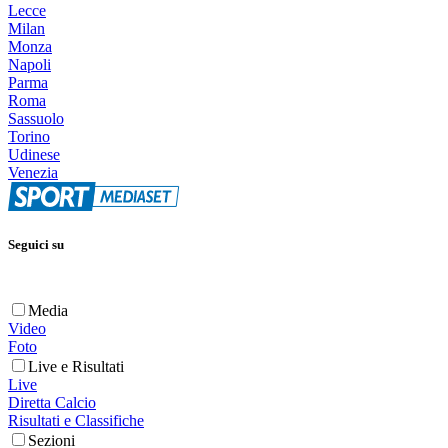
Lecce
Milan
Monza
Napoli
Parma
Roma
Sassuolo
Torino
Udinese
Venezia
Seguici su
Media
Video
Foto
Live e Risultati
Live
Diretta Calcio
Risultati e Classifiche
Sezioni