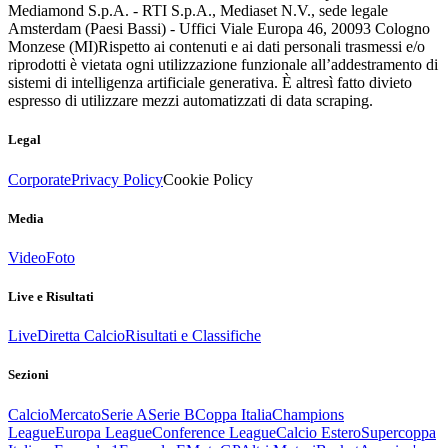
Mediamond S.p.A. - RTI S.p.A., Mediaset N.V., sede legale
Amsterdam (Paesi Bassi) - Uffici Viale Europa 46, 20093 Cologno
Monzese (MI)
Rispetto ai contenuti e ai dati personali trasmessi e/o
riprodotti è vietata ogni utilizzazione funzionale all’addestramento di
sistemi di intelligenza artificiale generativa. È altresì fatto divieto
espresso di utilizzare mezzi automatizzati di data scraping.
Legal
Corporate
Privacy Policy
Cookie Policy
Media
Video
Foto
Live e Risultati
Live
Diretta Calcio
Risultati e Classifiche
Sezioni
Calcio
Mercato
Serie A
Serie B
Coppa Italia
Champions
League
Europa League
Conference League
Calcio Estero
Supercoppa