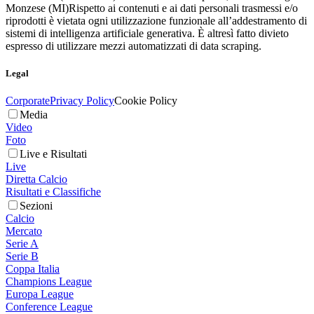
Monzese (MI)
Rispetto ai contenuti e ai dati personali trasmessi e/o
riprodotti è vietata ogni utilizzazione funzionale all’addestramento di
sistemi di intelligenza artificiale generativa. È altresì fatto divieto
espresso di utilizzare mezzi automatizzati di data scraping.
Legal
Corporate
Privacy Policy
Cookie Policy
Media
Video
Foto
Live e Risultati
Live
Diretta Calcio
Risultati e Classifiche
Sezioni
Calcio
Mercato
Serie A
Serie B
Coppa Italia
Champions League
Europa League
Conference League