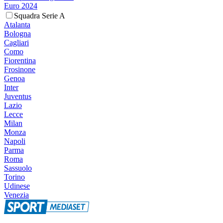
Euro 2024
Squadra Serie A
Atalanta
Bologna
Cagliari
Como
Fiorentina
Frosinone
Genoa
Inter
Juventus
Lazio
Lecce
Milan
Monza
Napoli
Parma
Roma
Sassuolo
Torino
Udinese
Venezia