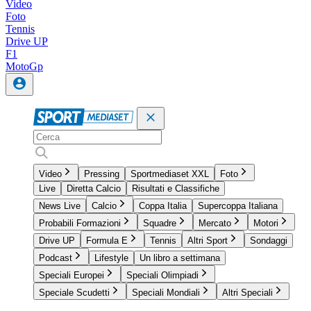
Video
Foto
Tennis
Drive UP
F1
MotoGp
Video
Pressing
Sportmediaset XXL
Foto
Live
Diretta Calcio
Risultati e Classifiche
News Live
Calcio
Coppa Italia
Supercoppa Italiana
Probabili Formazioni
Squadre
Mercato
Motori
Drive UP
Formula E
Tennis
Altri Sport
Sondaggi
Podcast
Lifestyle
Un libro a settimana
Speciali Europei
Speciali Olimpiadi
Speciale Scudetti
Speciali Mondiali
Altri Speciali