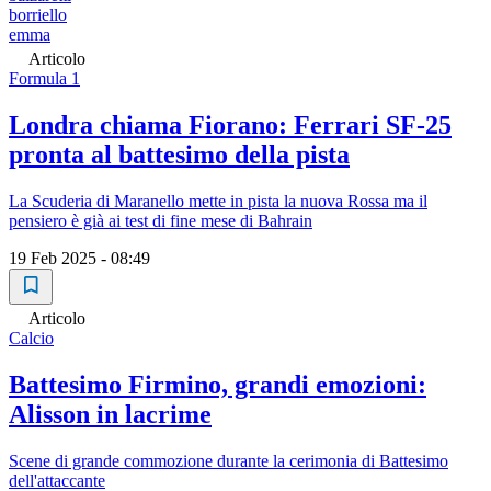
borriello
emma
Articolo
Formula 1
Londra chiama Fiorano: Ferrari SF-25
pronta al battesimo della pista
La Scuderia di Maranello mette in pista la nuova Rossa ma il
pensiero è già ai test di fine mese di Bahrain
19 Feb 2025 - 08:49
Articolo
Calcio
Battesimo Firmino, grandi emozioni:
Alisson in lacrime
Scene di grande commozione durante la cerimonia di Battesimo
dell'attaccante