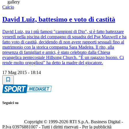
gallery
Calcio
David Luiz, battesimo e voto di castità
David Luiz, tra i più famosi "campioni di Dio", si è fatto battezzare
venerdì nella piscina del compagno di squadra del Psg Maxwell e ha
fatto voto di castità, decidendo di non avere rapporti sessuali fino al
matrimonio con la storica compagna Sara Madeira. Il rito, alla
presenza di famigliari e amici, è stato celebrato dalla Chiesa
evangelica pentecostale Hillsong Church. "È un ragazzo buono. Ci
rende molto orgogliosi" ha detto la madre del giocatore.
17 Mag 2015 - 18:14
Seguici su
Copyright © 1999-
2026
RTI S.p.A. Business Digital -
P.Iva 03976881007 - Tutti i diritti riservati - Per la pubblicità