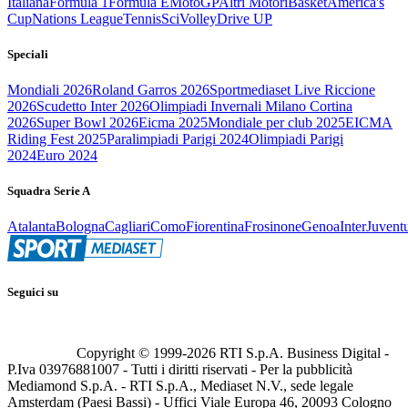
Italiana
Formula 1
Formula E
MotoGP
Altri Motori
Basket
America's
Cup
Nations League
Tennis
Sci
Volley
Drive UP
Speciali
Mondiali 2026
Roland Garros 2026
Sportmediaset Live Riccione
2026
Scudetto Inter 2026
Olimpiadi Invernali Milano Cortina
2026
Super Bowl 2026
Eicma 2025
Mondiale per club 2025
EICMA
Riding Fest 2025
Paralimpiadi Parigi 2024
Olimpiadi Parigi
2024
Euro 2024
Squadra Serie A
Atalanta
Bologna
Cagliari
Como
Fiorentina
Frosinone
Genoa
Inter
Juvent
Seguici su
Copyright © 1999-
2026
RTI S.p.A. Business Digital -
P.Iva 03976881007 - Tutti i diritti riservati - Per la pubblicità
Mediamond S.p.A. - RTI S.p.A., Mediaset N.V., sede legale
Amsterdam (Paesi Bassi) - Uffici Viale Europa 46, 20093 Cologno