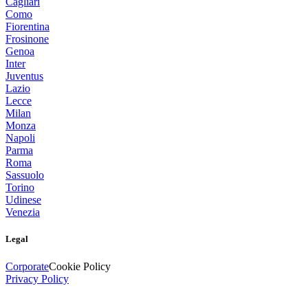
Cagliari
Como
Fiorentina
Frosinone
Genoa
Inter
Juventus
Lazio
Lecce
Milan
Monza
Napoli
Parma
Roma
Sassuolo
Torino
Udinese
Venezia
Legal
Corporate
Cookie Policy
Privacy Policy