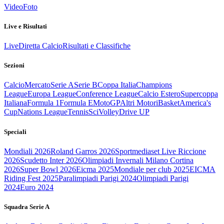
Video
Foto
Live e Risultati
Live
Diretta Calcio
Risultati e Classifiche
Sezioni
Calcio
Mercato
Serie A
Serie B
Coppa Italia
Champions
League
Europa League
Conference League
Calcio Estero
Supercoppa
Italiana
Formula 1
Formula E
MotoGP
Altri Motori
Basket
America's
Cup
Nations League
Tennis
Sci
Volley
Drive UP
Speciali
Mondiali 2026
Roland Garros 2026
Sportmediaset Live Riccione
2026
Scudetto Inter 2026
Olimpiadi Invernali Milano Cortina
2026
Super Bowl 2026
Eicma 2025
Mondiale per club 2025
EICMA
Riding Fest 2025
Paralimpiadi Parigi 2024
Olimpiadi Parigi
2024
Euro 2024
Squadra Serie A