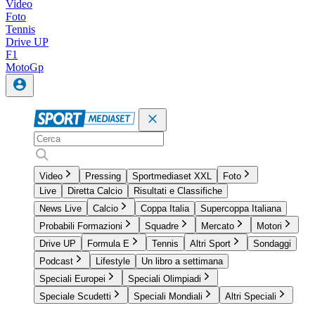
Video
Foto
Tennis
Drive UP
F1
MotoGp
Video
Pressing
Sportmediaset XXL
Foto
Live
Diretta Calcio
Risultati e Classifiche
News Live
Calcio
Coppa Italia
Supercoppa Italiana
Probabili Formazioni
Squadre
Mercato
Motori
Drive UP
Formula E
Tennis
Altri Sport
Sondaggi
Podcast
Lifestyle
Un libro a settimana
Speciali Europei
Speciali Olimpiadi
Speciale Scudetti
Speciali Mondiali
Altri Speciali