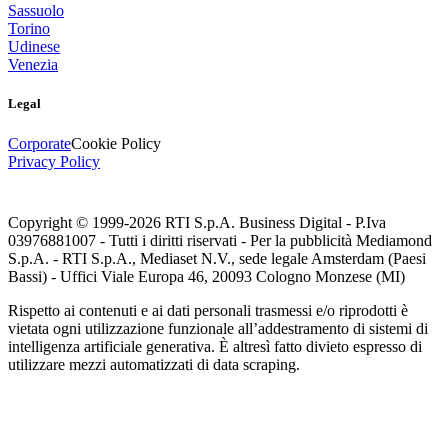
Sassuolo
Torino
Udinese
Venezia
Legal
Corporate
Cookie Policy
Privacy Policy
Copyright © 1999-
2026
RTI S.p.A. Business Digital - P.Iva
03976881007 - Tutti i diritti riservati - Per la pubblicità Mediamond
S.p.A. - RTI S.p.A., Mediaset N.V., sede legale Amsterdam (Paesi
Bassi) - Uffici Viale Europa 46, 20093 Cologno Monzese (MI)
Rispetto ai contenuti e ai dati personali trasmessi e/o riprodotti è
vietata ogni utilizzazione funzionale all’addestramento di sistemi di
intelligenza artificiale generativa. È altresì fatto divieto espresso di
utilizzare mezzi automatizzati di data scraping.