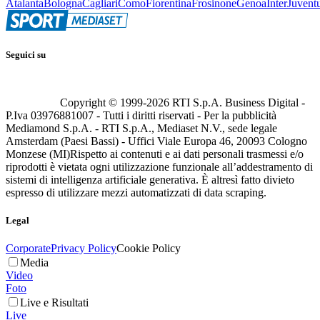
Atalanta
Bologna
Cagliari
Como
Fiorentina
Frosinone
Genoa
Inter
Juvent
Seguici su
Copyright © 1999-
2026
RTI S.p.A. Business Digital -
P.Iva 03976881007 - Tutti i diritti riservati - Per la pubblicità
Mediamond S.p.A. - RTI S.p.A., Mediaset N.V., sede legale
Amsterdam (Paesi Bassi) - Uffici Viale Europa 46, 20093 Cologno
Monzese (MI)
Rispetto ai contenuti e ai dati personali trasmessi e/o
riprodotti è vietata ogni utilizzazione funzionale all’addestramento di
sistemi di intelligenza artificiale generativa. È altresì fatto divieto
espresso di utilizzare mezzi automatizzati di data scraping.
Legal
Corporate
Privacy Policy
Cookie Policy
Media
Video
Foto
Live e Risultati
Live