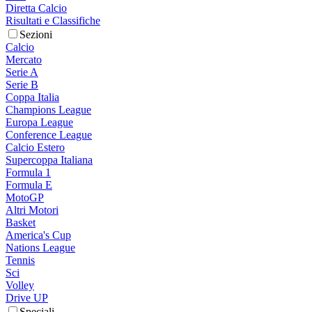
Diretta Calcio
Risultati e Classifiche
Sezioni
Calcio
Mercato
Serie A
Serie B
Coppa Italia
Champions League
Europa League
Conference League
Calcio Estero
Supercoppa Italiana
Formula 1
Formula E
MotoGP
Altri Motori
Basket
America's Cup
Nations League
Tennis
Sci
Volley
Drive UP
Speciali