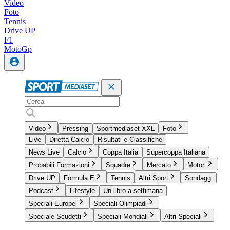
Video
Foto
Tennis
Drive UP
F1
MotoGp
Video
Pressing
Sportmediaset XXL
Foto
Live
Diretta Calcio
Risultati e Classifiche
News Live
Calcio
Coppa Italia
Supercoppa Italiana
Probabili Formazioni
Squadre
Mercato
Motori
Drive UP
Formula E
Tennis
Altri Sport
Sondaggi
Podcast
Lifestyle
Un libro a settimana
Speciali Europei
Speciali Olimpiadi
Speciale Scudetti
Speciali Mondiali
Altri Speciali