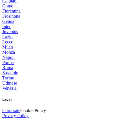
Cagliari
Como
Fiorentina
Frosinone
Genoa
Inter
Juventus
Lazio
Lecce
Milan
Monza
Napoli
Parma
Roma
Sassuolo
Torino
Udinese
Venezia
Legal
Corporate
Cookie Policy
Privacy Policy