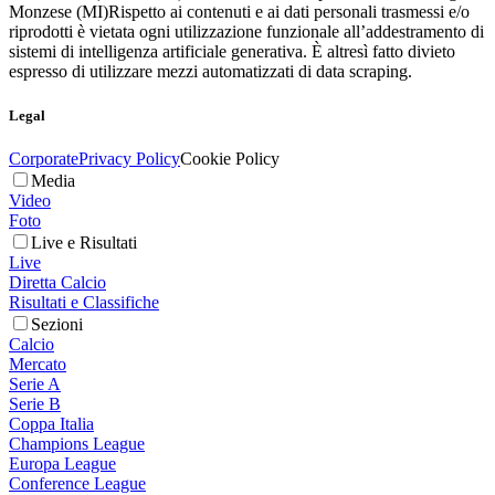
Monzese (MI)
Rispetto ai contenuti e ai dati personali trasmessi e/o
riprodotti è vietata ogni utilizzazione funzionale all’addestramento di
sistemi di intelligenza artificiale generativa. È altresì fatto divieto
espresso di utilizzare mezzi automatizzati di data scraping.
Legal
Corporate
Privacy Policy
Cookie Policy
Media
Video
Foto
Live e Risultati
Live
Diretta Calcio
Risultati e Classifiche
Sezioni
Calcio
Mercato
Serie A
Serie B
Coppa Italia
Champions League
Europa League
Conference League