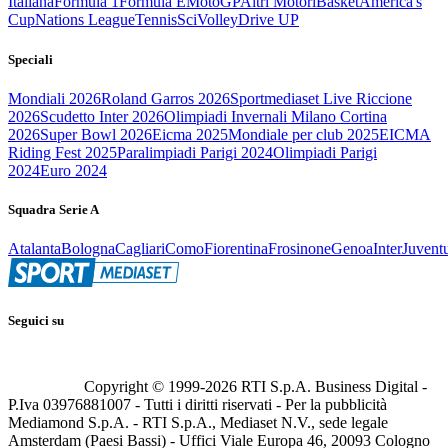
Italiana
Formula 1
Formula E
MotoGP
Altri Motori
Basket
America's
Cup
Nations League
Tennis
Sci
Volley
Drive UP
Speciali
Mondiali 2026
Roland Garros 2026
Sportmediaset Live Riccione
2026
Scudetto Inter 2026
Olimpiadi Invernali Milano Cortina
2026
Super Bowl 2026
Eicma 2025
Mondiale per club 2025
EICMA
Riding Fest 2025
Paralimpiadi Parigi 2024
Olimpiadi Parigi
2024
Euro 2024
Squadra Serie A
Atalanta
Bologna
Cagliari
Como
Fiorentina
Frosinone
Genoa
Inter
Juvent
Seguici su
Copyright © 1999-
2026
RTI S.p.A. Business Digital -
P.Iva 03976881007 - Tutti i diritti riservati - Per la pubblicità
Mediamond S.p.A. - RTI S.p.A., Mediaset N.V., sede legale
Amsterdam (Paesi Bassi) - Uffici Viale Europa 46, 20093 Cologno