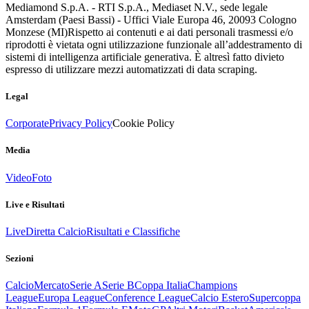
Mediamond S.p.A. - RTI S.p.A., Mediaset N.V., sede legale
Amsterdam (Paesi Bassi) - Uffici Viale Europa 46, 20093 Cologno
Monzese (MI)
Rispetto ai contenuti e ai dati personali trasmessi e/o
riprodotti è vietata ogni utilizzazione funzionale all’addestramento di
sistemi di intelligenza artificiale generativa. È altresì fatto divieto
espresso di utilizzare mezzi automatizzati di data scraping.
Legal
Corporate
Privacy Policy
Cookie Policy
Media
Video
Foto
Live e Risultati
Live
Diretta Calcio
Risultati e Classifiche
Sezioni
Calcio
Mercato
Serie A
Serie B
Coppa Italia
Champions
League
Europa League
Conference League
Calcio Estero
Supercoppa