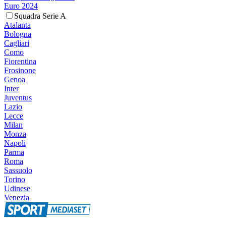
Euro 2024
Squadra Serie A
Atalanta
Bologna
Cagliari
Como
Fiorentina
Frosinone
Genoa
Inter
Juventus
Lazio
Lecce
Milan
Monza
Napoli
Parma
Roma
Sassuolo
Torino
Udinese
Venezia