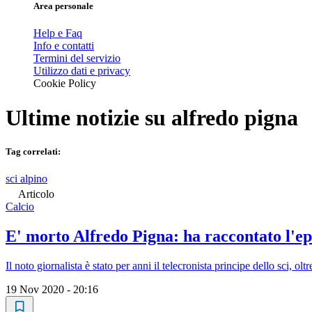
Area personale
Help e Faq
Info e contatti
Termini del servizio
Utilizzo dati e privacy
Cookie Policy
Ultime notizie su
alfredo pigna
Tag correlati:
sci alpino
Articolo
Calcio
E' morto Alfredo Pigna: ha raccontato l'e
Il noto giornalista è stato per anni il telecronista principe dello sci, 
19 Nov 2020 - 20:16