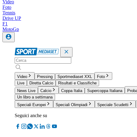
Video
Foto
Tennis
Drive UP
F1
MotoGp
Video
Pressing
Sportmediaset XXL
Foto
Live
Diretta Calcio
Risultati e Classifiche
News Live
Calcio
Coppa Italia
Supercoppa Italiana
Proba
Un libro a settimana
Speciali Europei
Speciali Olimpiadi
Speciale Scudetti
Seguici anche su