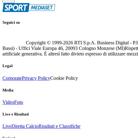
Seguici su
Copyright © 1999-
2026
RTI S.p.A. Business Digital - P.I
Bassi) - Uffici Viale Europa 46, 20093 Cologno Monzese (MI)
Rispett
artificiale generativa. È altresì fatto divieto espresso di utilizzare mez
Legal
Corporate
Privacy Policy
Cookie Policy
Media
Video
Foto
Live e Risultati
Live
Diretta Calcio
Risultati e Classifiche