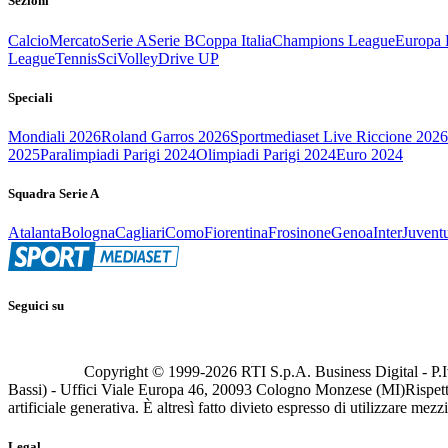
Sezioni
Calcio
Mercato
Serie A
Serie B
Coppa Italia
Champions League
Europa 
League
Tennis
Sci
Volley
Drive UP
Speciali
Mondiali 2026
Roland Garros 2026
Sportmediaset Live Riccione 2026
2025
Paralimpiadi Parigi 2024
Olimpiadi Parigi 2024
Euro 2024
Squadra Serie A
Atalanta
Bologna
Cagliari
Como
Fiorentina
Frosinone
Genoa
Inter
Juvent
Seguici su
Copyright © 1999-
2026
RTI S.p.A. Business Digital - P.I
Bassi) - Uffici Viale Europa 46, 20093 Cologno Monzese (MI)
Rispett
artificiale generativa. È altresì fatto divieto espresso di utilizzare mez
Legal