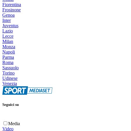
Fiorentina
Frosinone
Genoa
Inter
Juventus
Lazio
Lecce
Milan
Monza
Napoli
Parma
Roma
Sassuolo
Torino
Udinese
Venezia
Seguici su
Media
Video