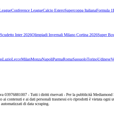
League
Conference League
Calcio Estero
Supercoppa Italiana
Formula 1
Scudetto Inter 2026
Olimpiadi Invernali Milano Cortina 2026
Super Bo
us
Lazio
Lecce
Milan
Monza
Napoli
Parma
Roma
Sassuolo
Torino
Udinese
V
va 03976881007 - Tutti i diritti riservati - Per la pubblicità Mediamon
o ai contenuti e ai dati personali trasmessi e/o riprodotti è vietata ogni 
zi automatizzati di data scraping.