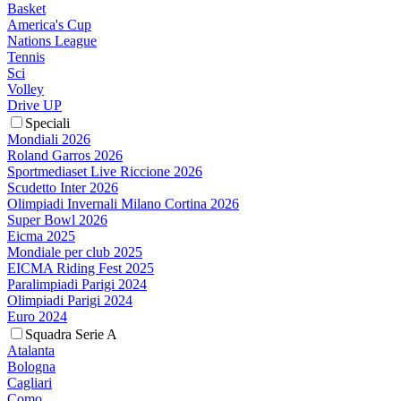
Basket
America's Cup
Nations League
Tennis
Sci
Volley
Drive UP
Speciali
Mondiali 2026
Roland Garros 2026
Sportmediaset Live Riccione 2026
Scudetto Inter 2026
Olimpiadi Invernali Milano Cortina 2026
Super Bowl 2026
Eicma 2025
Mondiale per club 2025
EICMA Riding Fest 2025
Paralimpiadi Parigi 2024
Olimpiadi Parigi 2024
Euro 2024
Squadra Serie A
Atalanta
Bologna
Cagliari
Como