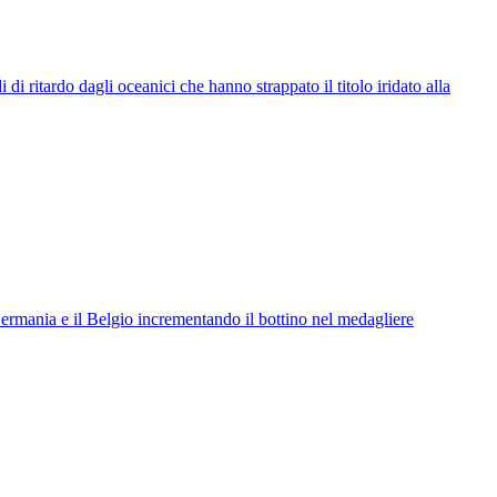
ritardo dagli oceanici che hanno strappato il titolo iridato alla
rmania e il Belgio incrementando il bottino nel medagliere