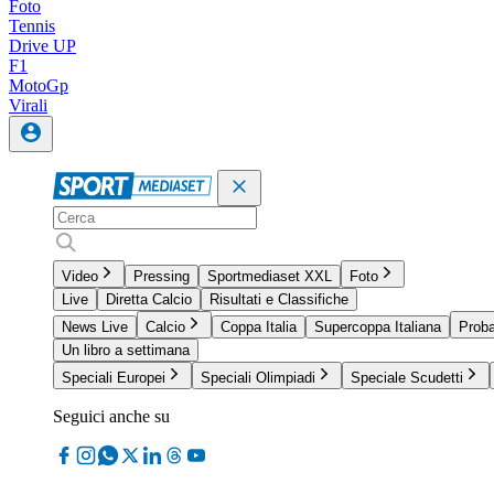
Foto
Tennis
Drive UP
F1
MotoGp
Virali
Video
Pressing
Sportmediaset XXL
Foto
Live
Diretta Calcio
Risultati e Classifiche
News Live
Calcio
Coppa Italia
Supercoppa Italiana
Proba
Un libro a settimana
Speciali Europei
Speciali Olimpiadi
Speciale Scudetti
Seguici anche su