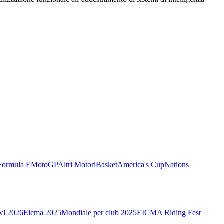
Formula E
MotoGP
Altri Motori
Basket
America's Cup
Nations
wl 2026
Eicma 2025
Mondiale per club 2025
EICMA Riding Fest