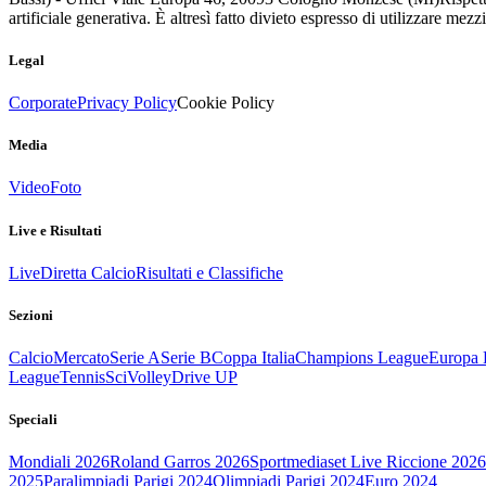
artificiale generativa. È altresì fatto divieto espresso di utilizzare mez
Legal
Corporate
Privacy Policy
Cookie Policy
Media
Video
Foto
Live e Risultati
Live
Diretta Calcio
Risultati e Classifiche
Sezioni
Calcio
Mercato
Serie A
Serie B
Coppa Italia
Champions League
Europa 
League
Tennis
Sci
Volley
Drive UP
Speciali
Mondiali 2026
Roland Garros 2026
Sportmediaset Live Riccione 2026
2025
Paralimpiadi Parigi 2024
Olimpiadi Parigi 2024
Euro 2024