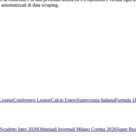
zi automatizzati di data scraping.
League
Conference League
Calcio Estero
Supercoppa Italiana
Formula 1
Scudetto Inter 2026
Olimpiadi Invernali Milano Cortina 2026
Super Bo