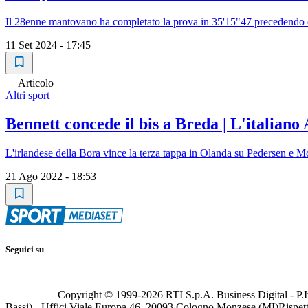
Il 28enne mantovano ha completato la prova in 35'15"47 precedendo d
11 Set 2024 - 17:45
Articolo
Altri sport
Bennett concede il bis a Breda | L'italiano 
L'irlandese della Bora vince la terza tappa in Olanda su Pedersen e M
21 Ago 2022 - 18:53
Seguici su
Copyright © 1999-
2026
RTI S.p.A. Business Digital - P.I
Bassi) - Uffici Viale Europa 46, 20093 Cologno Monzese (MI)
Rispett