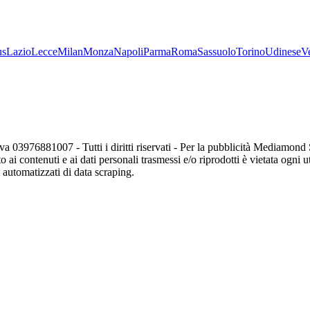
us
Lazio
Lecce
Milan
Monza
Napoli
Parma
Roma
Sassuolo
Torino
Udinese
V
va 03976881007 - Tutti i diritti riservati - Per la pubblicità Mediamon
o ai contenuti e ai dati personali trasmessi e/o riprodotti è vietata ogni 
zi automatizzati di data scraping.