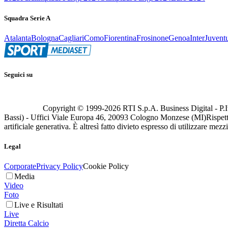
Squadra Serie A
Atalanta
Bologna
Cagliari
Como
Fiorentina
Frosinone
Genoa
Inter
Juvent
Seguici su
Copyright © 1999-
2026
RTI S.p.A. Business Digital - P.I
Bassi) - Uffici Viale Europa 46, 20093 Cologno Monzese (MI)
Rispett
artificiale generativa. È altresì fatto divieto espresso di utilizzare mez
Legal
Corporate
Privacy Policy
Cookie Policy
Media
Video
Foto
Live e Risultati
Live
Diretta Calcio