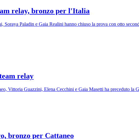
eam relay, bronzo per l'Italia
Soraya Paladin e Gaia Realini hanno chiuso la prova con otto secondi di 
l team relay
o, Vittoria Guazzini, Elena Cecchini e Gaia Masetti ha preceduto la Ge
ro, bronzo per Cattaneo