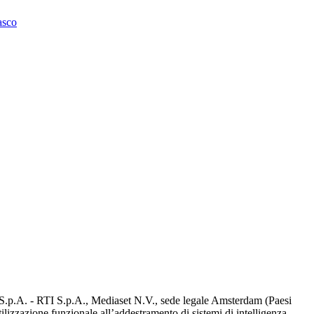
asco
d S.p.A. - RTI S.p.A., Mediaset N.V., sede legale Amsterdam (Paesi
utilizzazione funzionale all’addestramento di sistemi di intelligenza