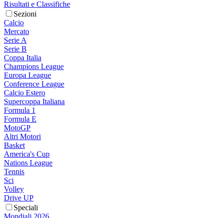
Risultati e Classifiche
Sezioni
Calcio
Mercato
Serie A
Serie B
Coppa Italia
Champions League
Europa League
Conference League
Calcio Estero
Supercoppa Italiana
Formula 1
Formula E
MotoGP
Altri Motori
Basket
America's Cup
Nations League
Tennis
Sci
Volley
Drive UP
Speciali
Mondiali 2026