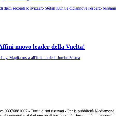
i dieci secondi lo svizzero Stefan Küng e diciannove l'esperto bergam
Affini nuovo leader della Vuelta!
cLay. Maglia rossa all'italiano della Jumbo-Visma
va 03976881007 - Tutti i diritti riservati - Per la pubblicità Mediamon
o ai contenuti e ai dati personali trasmessi e/o riprodotti è vietata ogni 