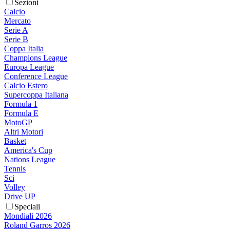
Sezioni
Calcio
Mercato
Serie A
Serie B
Coppa Italia
Champions League
Europa League
Conference League
Calcio Estero
Supercoppa Italiana
Formula 1
Formula E
MotoGP
Altri Motori
Basket
America's Cup
Nations League
Tennis
Sci
Volley
Drive UP
Speciali
Mondiali 2026
Roland Garros 2026