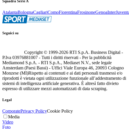
Squadra Serie A
Atalanta
Bologna
Cagliari
Como
Fiorentina
Frosinone
Genoa
Inter
Juvent
Seguici su
Copyright © 1999-
2026
RTI S.p.A. Business Digital -
P.Iva 03976881007 - Tutti i diritti riservati - Per la pubblicità
Mediamond S.p.A. - RTI S.p.A., Mediaset N.V., sede legale
Amsterdam (Paesi Bassi) - Uffici Viale Europa 46, 20093 Cologno
Monzese (MI)
Rispetto ai contenuti e ai dati personali trasmessi e/o
riprodotti è vietata ogni utilizzazione funzionale all’addestramento di
sistemi di intelligenza artificiale generativa. È altresì fatto divieto
espresso di utilizzare mezzi automatizzati di data scraping.
Legal
Corporate
Privacy Policy
Cookie Policy
Media
Video
Foto