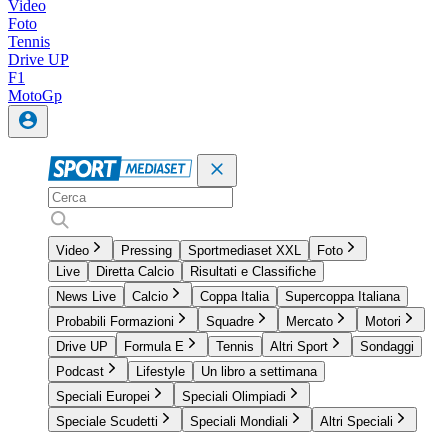
Video
Foto
Tennis
Drive UP
F1
MotoGp
Video
Pressing
Sportmediaset XXL
Foto
Live
Diretta Calcio
Risultati e Classifiche
News Live
Calcio
Coppa Italia
Supercoppa Italiana
Probabili Formazioni
Squadre
Mercato
Motori
Drive UP
Formula E
Tennis
Altri Sport
Sondaggi
Podcast
Lifestyle
Un libro a settimana
Speciali Europei
Speciali Olimpiadi
Speciale Scudetti
Speciali Mondiali
Altri Speciali