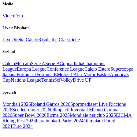
Media
Video
Foto
Live e Risultati
Live
Diretta Calcio
Risultati e Classifiche
Sezioni
Calcio
Mercato
Serie A
Serie B
Coppa Italia
Champions
League
Europa League
Conference League
Calcio Estero
Supercoppa
Italiana
Formula 1
Formula E
MotoGP
Altri Motori
Basket
America's
Cup
Nations League
Tennis
Sci
Volley
Drive UP
Speciali
Mondiali 2026
Roland Garros 2026
Sportmediaset Live Riccione
2026
Scudetto Inter 2026
Olimpiadi Invernali Milano Cortina
2026
Super Bowl 2026
Eicma 2025
Mondiale per club 2025
EICMA
Riding Fest 2025
Paralimpiadi Parigi 2024
Olimpiadi Parigi
2024
Euro 2024