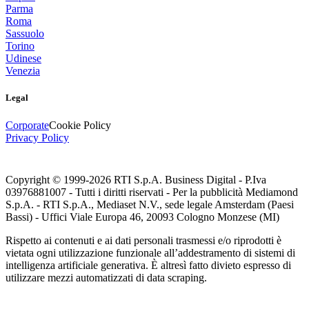
Parma
Roma
Sassuolo
Torino
Udinese
Venezia
Legal
Corporate
Cookie Policy
Privacy Policy
Copyright © 1999-
2026
RTI S.p.A. Business Digital - P.Iva
03976881007 - Tutti i diritti riservati - Per la pubblicità Mediamond
S.p.A. - RTI S.p.A., Mediaset N.V., sede legale Amsterdam (Paesi
Bassi) - Uffici Viale Europa 46, 20093 Cologno Monzese (MI)
Rispetto ai contenuti e ai dati personali trasmessi e/o riprodotti è
vietata ogni utilizzazione funzionale all’addestramento di sistemi di
intelligenza artificiale generativa. È altresì fatto divieto espresso di
utilizzare mezzi automatizzati di data scraping.