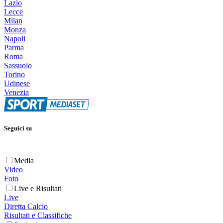
Lazio
Lecce
Milan
Monza
Napoli
Parma
Roma
Sassuolo
Torino
Udinese
Venezia
Seguici su
Media
Video
Foto
Live e Risultati
Live
Diretta Calcio
Risultati e Classifiche