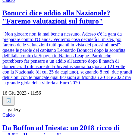
Calcio
Bonucci dice addio alla Nazionale?
"Faremo valutazioni sul futuro"
"Non giocare non fa mai bene a nessuno. Adesso c'è la gara da
preparare contro l'Olanda. Vedremo cosa deciderà il mister, poi
faremo delle valutazioni tutti quanti in vista dei prossimi mesi":
queste le parole del capitano Leonardo Bonucci dopo la sconfitta
dell'Italia contro la Spagna in Nations League. Parole che
potrebbero far pensare a un addio all'azzurro dopo il match di
domenica. Il difensore della Juventus sinora ha giocato 121 volte
con la Nazionale (di cui 25 da capitano), segnando 8 reti: due grandi
delusioni con le mancate qualificazioni ai Mondiali 2018 e 2022 ma
la grande gioia della vittoria a Euro 2020.
16 Giu 2023 - 11:56
gallery
Calcio
Da Buffon ad Iniesta: un 2018 ricco di