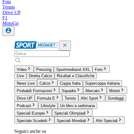
Foto
Tennis
Drive UP
F1
MotoGp
Video
Pressing
Sportmediaset XXL
Foto
Live
Diretta Calcio
Risultati e Classifiche
News Live
Calcio
Coppa Italia
Supercoppa Italiana
Probabili Formazioni
Squadre
Mercato
Motori
Drive UP
Formula E
Tennis
Altri Sport
Sondaggi
Podcast
Lifestyle
Un libro a settimana
Speciali Europei
Speciali Olimpiadi
Speciale Scudetti
Speciali Mondiali
Altri Speciali
Seguici anche su