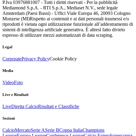
P.Iva 03976881007 - Tutti i diritti riservati - Per la pubblicità
Mediamond S.p.A. - RTI S.p.A., Mediaset N.V., sede legale
Amsterdam (Paesi Bassi) - Uffici Viale Europa 46, 20093 Cologno
Monzese (MI)
Rispetto ai contenuti e ai dati personali trasmessi e/o
riprodotti è vietata ogni utilizzazione funzionale all’addestramento di
sistemi di intelligenza artificiale generativa. È altresì fatto divieto
espresso di utilizzare mezzi automatizzati di data scraping.
Legal
Corporate
Privacy Policy
Cookie Policy
Media
Video
Foto
Live e Risultati
Live
Diretta Calcio
Risultati e Classifiche
Sezioni
Calcio
Mercato
Serie A
Serie B
Coppa Italia
Champions
League
Europa League
Conference League
Calcio Estero
Supercoppa