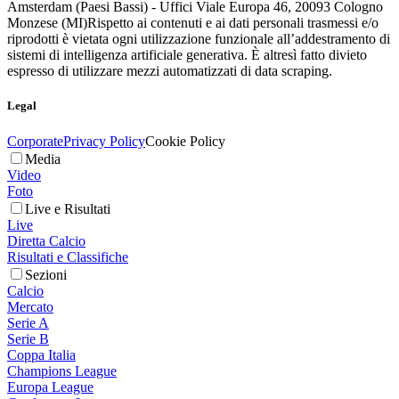
Amsterdam (Paesi Bassi) - Uffici Viale Europa 46, 20093 Cologno
Monzese (MI)
Rispetto ai contenuti e ai dati personali trasmessi e/o
riprodotti è vietata ogni utilizzazione funzionale all’addestramento di
sistemi di intelligenza artificiale generativa. È altresì fatto divieto
espresso di utilizzare mezzi automatizzati di data scraping.
Legal
Corporate
Privacy Policy
Cookie Policy
Media
Video
Foto
Live e Risultati
Live
Diretta Calcio
Risultati e Classifiche
Sezioni
Calcio
Mercato
Serie A
Serie B
Coppa Italia
Champions League
Europa League