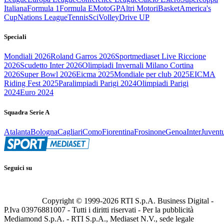
Italiana
Formula 1
Formula E
MotoGP
Altri Motori
Basket
America's
Cup
Nations League
Tennis
Sci
Volley
Drive UP
Speciali
Mondiali 2026
Roland Garros 2026
Sportmediaset Live Riccione
2026
Scudetto Inter 2026
Olimpiadi Invernali Milano Cortina
2026
Super Bowl 2026
Eicma 2025
Mondiale per club 2025
EICMA
Riding Fest 2025
Paralimpiadi Parigi 2024
Olimpiadi Parigi
2024
Euro 2024
Squadra Serie A
Atalanta
Bologna
Cagliari
Como
Fiorentina
Frosinone
Genoa
Inter
Juvent
Seguici su
Copyright © 1999-
2026
RTI S.p.A. Business Digital -
P.Iva 03976881007 - Tutti i diritti riservati - Per la pubblicità
Mediamond S.p.A. - RTI S.p.A., Mediaset N.V., sede legale