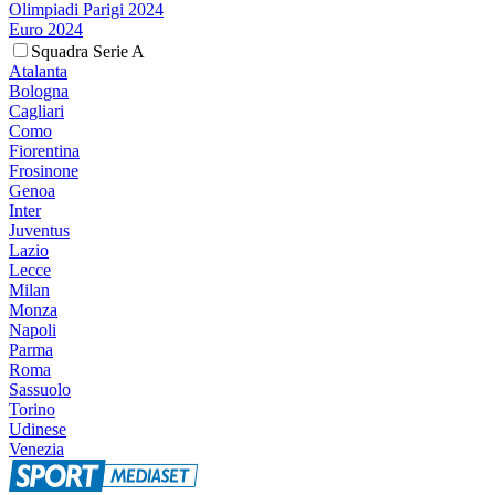
Olimpiadi Parigi 2024
Euro 2024
Squadra Serie A
Atalanta
Bologna
Cagliari
Como
Fiorentina
Frosinone
Genoa
Inter
Juventus
Lazio
Lecce
Milan
Monza
Napoli
Parma
Roma
Sassuolo
Torino
Udinese
Venezia