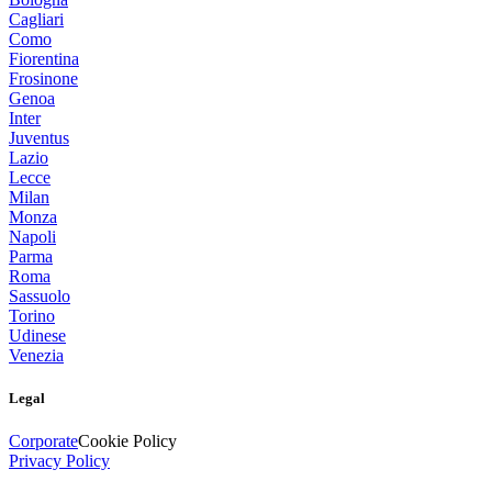
Cagliari
Como
Fiorentina
Frosinone
Genoa
Inter
Juventus
Lazio
Lecce
Milan
Monza
Napoli
Parma
Roma
Sassuolo
Torino
Udinese
Venezia
Legal
Corporate
Cookie Policy
Privacy Policy