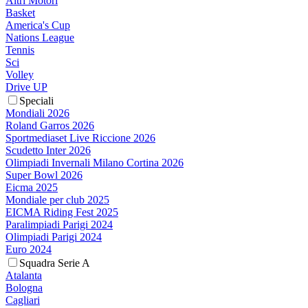
Altri Motori
Basket
America's Cup
Nations League
Tennis
Sci
Volley
Drive UP
Speciali
Mondiali 2026
Roland Garros 2026
Sportmediaset Live Riccione 2026
Scudetto Inter 2026
Olimpiadi Invernali Milano Cortina 2026
Super Bowl 2026
Eicma 2025
Mondiale per club 2025
EICMA Riding Fest 2025
Paralimpiadi Parigi 2024
Olimpiadi Parigi 2024
Euro 2024
Squadra Serie A
Atalanta
Bologna
Cagliari