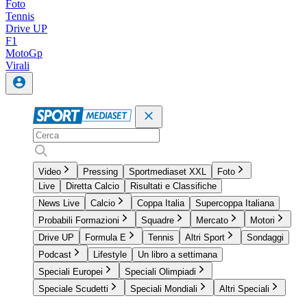
Foto
Tennis
Drive UP
F1
MotoGp
Virali
Video
Pressing
Sportmediaset XXL
Foto
Live
Diretta Calcio
Risultati e Classifiche
News Live
Calcio
Coppa Italia
Supercoppa Italiana
Probabili Formazioni
Squadre
Mercato
Motori
Drive UP
Formula E
Tennis
Altri Sport
Sondaggi
Podcast
Lifestyle
Un libro a settimana
Speciali Europei
Speciali Olimpiadi
Speciale Scudetti
Speciali Mondiali
Altri Speciali