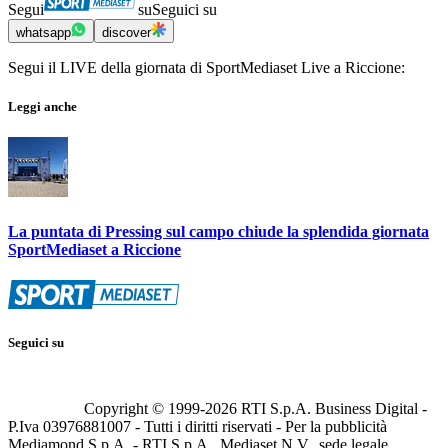
Segui
su
Seguici su
whatsapp
discover
Segui il LIVE della giornata di SportMediaset Live a Riccione:
Leggi anche
La puntata di Pressing sul campo chiude la splendida giornata
SportMediaset a Riccione
Seguici su
Copyright © 1999-
2026
RTI S.p.A. Business Digital -
P.Iva 03976881007 - Tutti i diritti riservati - Per la pubblicità
Mediamond S.p.A. - RTI S.p.A., Mediaset N.V., sede legale