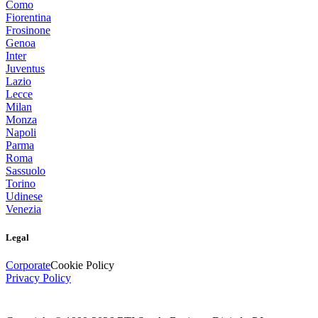
Como
Fiorentina
Frosinone
Genoa
Inter
Juventus
Lazio
Lecce
Milan
Monza
Napoli
Parma
Roma
Sassuolo
Torino
Udinese
Venezia
Legal
Corporate
Cookie Policy
Privacy Policy