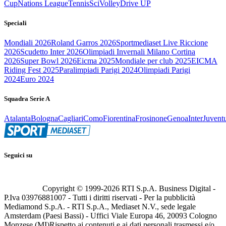
Cup
Nations League
Tennis
Sci
Volley
Drive UP
Speciali
Mondiali 2026
Roland Garros 2026
Sportmediaset Live Riccione
2026
Scudetto Inter 2026
Olimpiadi Invernali Milano Cortina
2026
Super Bowl 2026
Eicma 2025
Mondiale per club 2025
EICMA
Riding Fest 2025
Paralimpiadi Parigi 2024
Olimpiadi Parigi
2024
Euro 2024
Squadra Serie A
Atalanta
Bologna
Cagliari
Como
Fiorentina
Frosinone
Genoa
Inter
Juvent
Seguici su
Copyright © 1999-
2026
RTI S.p.A. Business Digital -
P.Iva 03976881007 - Tutti i diritti riservati - Per la pubblicità
Mediamond S.p.A. - RTI S.p.A., Mediaset N.V., sede legale
Amsterdam (Paesi Bassi) - Uffici Viale Europa 46, 20093 Cologno
Monzese (MI)
Rispetto ai contenuti e ai dati personali trasmessi e/o