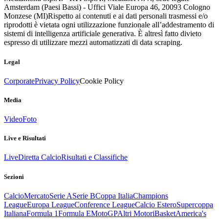
Amsterdam (Paesi Bassi) - Uffici Viale Europa 46, 20093 Cologno
Monzese (MI)
Rispetto ai contenuti e ai dati personali trasmessi e/o
riprodotti è vietata ogni utilizzazione funzionale all’addestramento di
sistemi di intelligenza artificiale generativa. È altresì fatto divieto
espresso di utilizzare mezzi automatizzati di data scraping.
Legal
Corporate
Privacy Policy
Cookie Policy
Media
Video
Foto
Live e Risultati
Live
Diretta Calcio
Risultati e Classifiche
Sezioni
Calcio
Mercato
Serie A
Serie B
Coppa Italia
Champions
League
Europa League
Conference League
Calcio Estero
Supercoppa
Italiana
Formula 1
Formula E
MotoGP
Altri Motori
Basket
America's