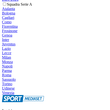
Squadra Serie A
Atalanta
Bologna
Cagliari
Como
Fiorentina
Frosinone
Genoa
Inter
Juventus
Lazio
Lecce
Milan
Monza
Napoli
Parma
Roma
Sassuolo
Torino
Udinese
Venezia